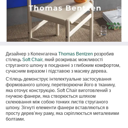
Дизайнер з Копенгагена
Thomas Bentzen
розробив
стілець
Soft Chair
, який розкриває можливості
струганого шпону в поєднанні з глибоким комфортом,
сучасним виразом і підставою з масиву дерева.
Стілець демонструє інтелектуальне застосування
формованого шпону, перетворюючи його в тканину,
яка оточує конструкцію. Soft Chair виготовлений з
гнучкою фанери, яка створюється шляхом
склеювання між собою тонких листів струганого
шпону. Зігнуті елементи фанери вставляються в
просту дерев'яну раму, яка скріплюється металевими
болтами.