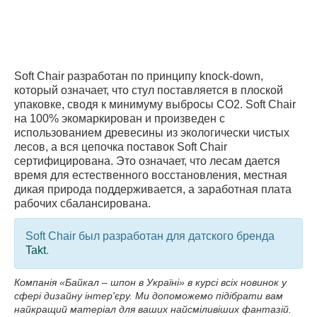
Soft Chair разработан по принципу knock-down,
который означает, что стул поставляется в плоской
упаковке, сводя к минимуму выбросы CO2. Soft Chair
на 100% экомаркирован и произведен с
использованием древесины из экологически чистых
лесов, а вся цепочка поставок Soft Chair
сертифицирована. Это означает, что лесам дается
время для естественного восстановления, местная
дикая природа поддерживается, а заработная плата
рабочих сбалансирована.
Soft Chair был разработан для датского бренда
Takt
.
Компанія «Байкал ‒ шпон в Україні» в курсі всіх новинок у
сфері дизайну інтер'єру. Ми допоможемо підібрати вам
найкращий матеріал для ваших найсміливіших фантазій.