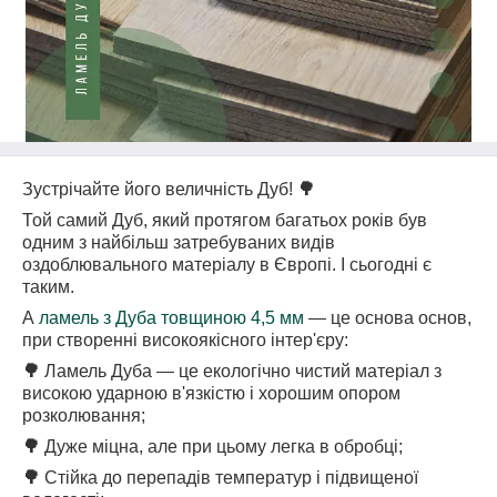
Зустрічайте його величність Дуб!
🌳
Той самий Дуб, який протягом багатьох років був
одним з найбільш затребуваних видів
оздоблювального матеріалу в Європі. І сьогодні є
таким.
А
ламель з Дуба товщиною 4,5 мм
— це основа основ,
при створенні високоякісного інтер'єру:
🌳
Ламель Дуба — це екологічно чистий матеріал з
високою ударною в'язкістю і хорошим опором
розколювання;
🌳
Дуже міцна, але при цьому легка в обробці;
🌳
Стійка до перепадів температур і підвищеної