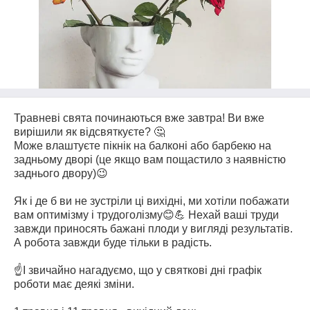
Травневі свята починаються вже завтра! Ви вже
вирішили як відсвяткуєте? 🤔
Може влаштуєте пікнік на балконі або барбекю на
задньому дворі (це якщо вам пощастило з наявністю
заднього двору)😉
⠀
Як і де б ви не зустріли ці вихідні, ми хотіли побажати
вам оптимізму і трудоголізму😊💪 Нехай ваші труди
завжди приносять бажані плоди у вигляді результатів.
А робота завжди буде тільки в радість.
⠀
☝️І звичайно нагадуємо, що у святкові дні графік
роботи має деякі зміни.
⠀