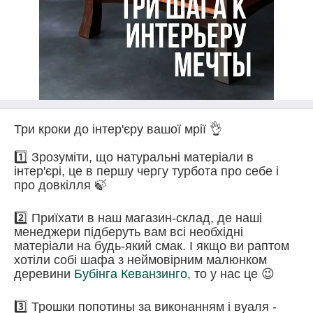
Три кроки до інтер'єру вашої мрії 👌
⠀
1️⃣ Зрозуміти, що натуральні матеріали в
інтер'єрі, це в першу чергу турбота про себе і
про довкілля 🍃
2️⃣ Приїхати в наш магазин-склад, де наші
менеджери підберуть вам всі необхідні
матеріали на будь-який смак. І якщо ви раптом
хотіли собі шафа з неймовірним малюнком
деревини
Бубінга Кеванзинго
, то у нас це 😉
3️⃣ Трошки попотины за виконанням і вуаля -