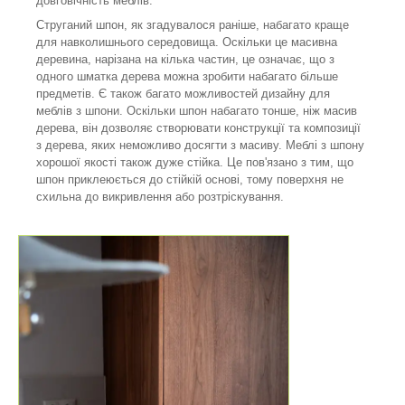
довговічність меблів.
Струганий шпон, як згадувалося раніше, набагато краще
для навколишнього середовища. Оскільки це масивна
деревина, нарізана на кілька частин, це означає, що з
одного шматка дерева можна зробити набагато більше
предметів. Є також багато можливостей дизайну для
меблів з шпони. Оскільки шпон набагато тонше, ніж масив
дерева, він дозволяє створювати конструкції та композиції
з дерева, яких неможливо досягти з масиву. Меблі з шпону
хорошої якості також дуже стійка. Це пов'язано з тим, що
шпон приклеюється до стійкій основі, тому поверхня не
схильна до викривлення або розтріскування.