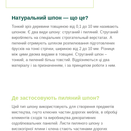
Натуральний шпон — що це?
Тонкий зріз деревини товщиною від 0,1 до 10 мм називають
шпоном. Є два види шпону: струганий і пиляний. Струганий
виробляють на спеціальних строгательный верстатах. А
пилений отримують шляхом розпилювання підготовлених
брусків на тонкі стрічки, шириною від 2 до 10 мм. Різниця
між цими двома видами в товщині. Струганий шпон –
тонкий, а пилений більш товстий. Відрізняються ці два
матеріалу і за призначенням, і за принципом роботи з ним.
Де застосовують пиляний шпон?
Цей тип шпону використовують для створення предметів
мистецтва, гнуто клеєних частин дорогих меблів, в обробці
елементів сходів та виробництва декоративних
оздоблювальних панелей. Листи пиляного шпону з
високогірної ялини і клена стають частинами дорогих