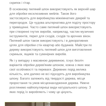
скрипок і гітар.
В основному пиляний шпон використовують як верхній шар
для обробки ексклюзивних меблів. Також його
застосовують для виробництва міжкімнатних дверей та
перегородок. Це чудова альтернатива для поділу простору
у приміщенні. Часто саме пиляний шпон використовують
при створенні гнутих виробів, наприклад, частин музичних
інструментів, перил для сходів, сходів та арочних вікон.
Пиляний шпон також використовують і в декоративних
цілях для обробки стін квартир або будинків. Майстри по
дереву використовують пиляний шпон для виготовлення
скриньок, ящиків та сувенірних виробів.
Як і у випадку з масивною деревиною, існує безліч
варіантів обробки дерев'яним шпоном, кожна з яких має
свої особливості та переваги. Деревних порід велика
кількість, але далеко не всі підходять для виробництва
шпону. Багато залежить від твердості дерева, місця
проростання та умов місцезнаходження дерева. Нижче
розглянемо найпопулярніші види натурального шпону. З
яких порід їх виробляють і чому це цінують.