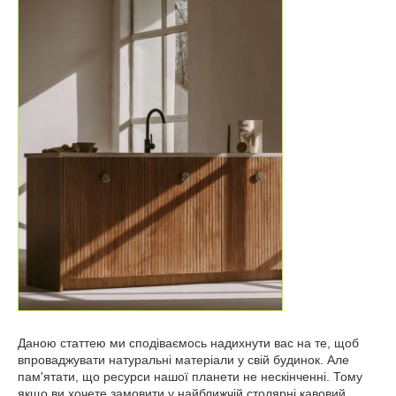
Даною статтею ми сподіваємось надихнути вас на те, щоб
впроваджувати натуральні матеріали у свій будинок. Але
пам'ятати, що ресурси нашої планети не нескінченні. Тому
якщо ви хочете замовити у найближчій столярні кавовий