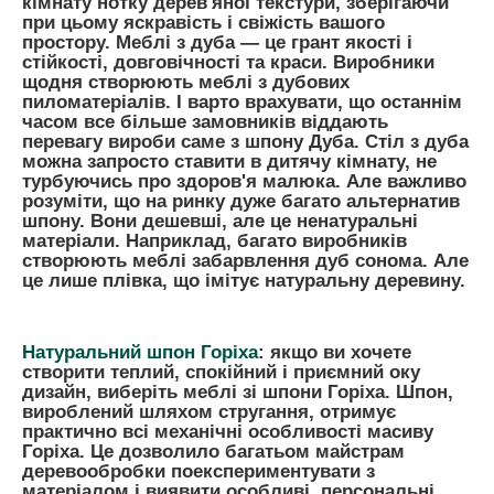
кімнату нотку дерев'яної текстури, зберігаючи
при цьому яскравість і свіжість вашого
простору. Меблі з дуба — це грант якості і
стійкості, довговічності та краси. Виробники
щодня створюють меблі з дубових
пиломатеріалів. І варто врахувати, що останнім
часом все більше замовників віддають
перевагу вироби саме з шпону Дуба. Стіл з дуба
можна запросто ставити в дитячу кімнату, не
турбуючись про здоров'я малюка. Але важливо
розуміти, що на ринку дуже багато альтернатив
шпону. Вони дешевші, але це ненатуральні
матеріали. Наприклад, багато виробників
створюють меблі забарвлення дуб сонома. Але
це лише плівка, що імітує натуральну деревину.
Натуральний шпон Горіха
:
якщо ви хочете
створити теплий, спокійний і приємний оку
дизайн, виберіть меблі зі шпони Горіха. Шпон,
вироблений шляхом стругання, отримує
практично всі механічні особливості масиву
Горіха. Це дозволило багатьом майстрам
деревообробки поекспериментувати з
матеріалом і виявити особливі, персональні