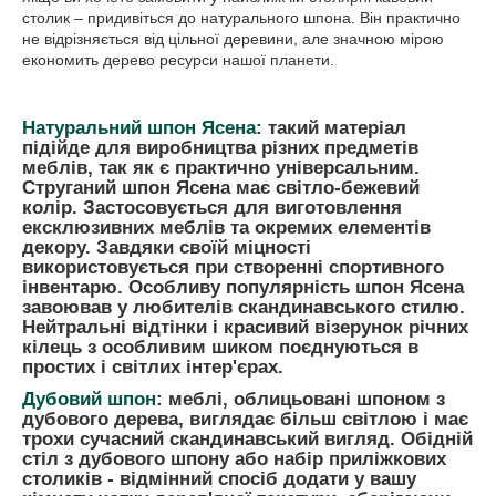
столик – придивіться до натурального шпона. Він практично
не відрізняється від цільної деревини, але значною мірою
економить дерево ресурси нашої планети.
Натуральний шпон Ясена:
такий матеріал
підійде для виробництва різних предметів
меблів, так як є практично універсальним.
Струганий шпон Ясена має світло-бежевий
колір. Застосовується для виготовлення
ексклюзивних меблів та окремих елементів
декору. Завдяки своїй міцності
використовується при створенні спортивного
інвентарю. Особливу популярність шпон Ясена
завоював у любителів скандинавського стилю.
Нейтральні відтінки і красивий візерунок річних
кілець з особливим шиком поєднуються в
простих і світлих інтер'єрах.
Дубовий шпон
:
меблі, облицьовані шпоном з
дубового дерева, виглядає більш світлою і має
трохи сучасний скандинавський вигляд. Обідній
стіл з дубового шпону або набір приліжкових
столиків - відмінний спосіб додати у вашу