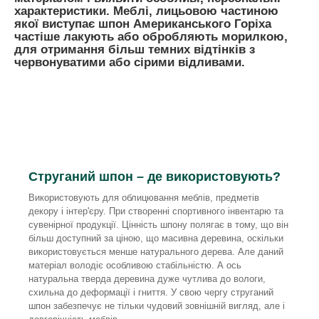
характеристики. Меблі, лицьовою частиною
якої виступає шпон Американського Горіха
частіше лакують або обробляють морилкою,
для отримання більш темних відтінків з
червонуватими або сірими відливами.
Струганий шпон – де використовують?
Використовують для облицювання меблів, предметів
декору і інтер'єру. При створенні спортивного інвентарю та
сувенірної продукції. Цінність шпону полягає в тому, що він
більш доступний за ціною, що масивна деревина, оскільки
використовується менше натурального дерева. Але даний
матеріал володіє особливою стабільністю. А ось
натуральна тверда деревина дуже чутлива до вологи,
схильна до деформації і гниття. У свою чергу струганий
шпон забезпечує не тільки чудовий зовнішній вигляд, але і