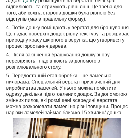
3. Далі
дошку
розміщують на верстаті, бічні краї
відпилюють, та отримують рівні лінії. Це треба для
того, аби кожна сторона дошки була рівною без
відступів (мала правильну форму).
4. Потім дошку поміщають у верстат для брашування.
Це надає поверхні дощок рівну текстуру та розкриває
природну красу шкірного візерунка, що утворився у
процесі зростання дерева.
4. Після закінчення брашування дошку знову
перевіряють і підрівнюють за допомогою
розпилювального столу.
5. Передостанній етап обробки – це ламельна
пилорама. Спеціальний верстат призначений для
виробництва ламелей. У нього можна помістити
одразу декілька підготовлених дощок. За допомогою
змінних пилок, які розміщені всередині верстата
можна розкроювати ламелі на різні товщини. Процес
нарізки ламелей займає близько 15 хвилин/ дошка.