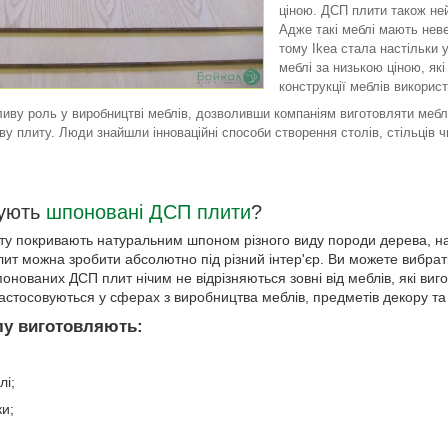
ціною. ДСП плити також не
Адже такі меблі мають невел
тому Ikea стала настільки
меблі за низькою ціною, як
конструкції меблів використ
иву роль у виробництві меблів, дозволивши компаніям виготовляти мебл
у плиту. Люди знайшли інноваційні способи створення столів, стільців ч
вують
шпоновані ДСП плити
?
у покривають натуральним шпоном різного виду породи дерева, напри
лит можна зробити абсолютно під різний інтер'єр. Ви можете вибрати с
шпонованих ДСП плит нічим не відрізняються зовні від меблів, які в
стосовуються у сферах з виробництва меблів, предметів декору та і
лу виготовляють:
лі;
ки;