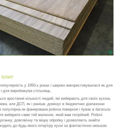
 плит
популярність у 1950-х роках і широко використовувалася як для
 і для виробництва стільниць.
ться зростання кількості людей, які вибирають для своїх кухонь
ева, але ДСП, як і раніше, домінує в бюджетних діапазонах
е популярна як фанерована робоча поверхня і буває в багатьох
те вибирати саме той малюнок, який вам потрібний. Робочі
оганну, довговічну та міцну обробку і дозволяють знайти
ходить до будь-якого інтер'єру кухні за фантастично низькою