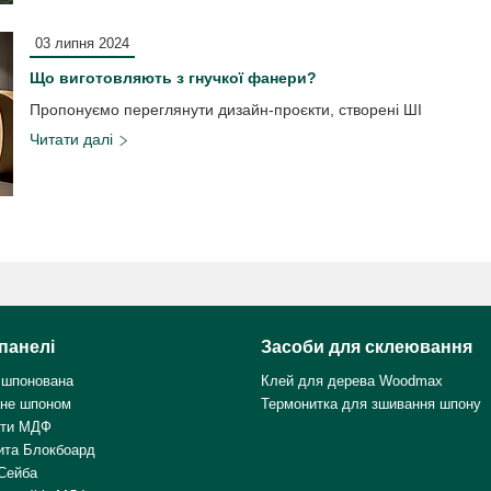
03 липня 2024
Що виготовляють з гнучкої фанери?
Пропонуємо переглянути дизайн-проєкти, створені ШІ
панелі
Засоби для склеювання
 шпонована
Клей для дерева Woodmax
не шпоном
Термонитка для зшивання шпону
ити МДФ
ита Блокбоард
Сейба