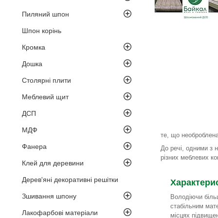
Пиляний шпон
Шпон корінь
Кромка
Дошка
Столярні плити
Меблевий щит
ДСП
МДФ
​​те, що необробле
Фанера
До речі, одними з 
різних меблевих ко
Клей для деревини
Дерев'яні декоративні решітки
Характери
Зшивання шпону
Володіючи біль
стабільним мат
Лакофарбові матеріали
місцях підвищен