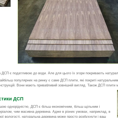
на ДСП є податливою до води. Але для цього їх згори покривають натура
найбільш популярних на ринку є саме ДСП плити, які покриті натуральним
нструкцій. Вони мають привабливий зовнішній вигляд. Також ДСП плити м
стики ДСП
шою однорідністю, ДСП є більш економічним, більш щільним і
еріалом, чим масивна деревина. Адже в різних умовах, наприклад, в
ої вологості, натуральна деревина може просто розбухнути і ваш