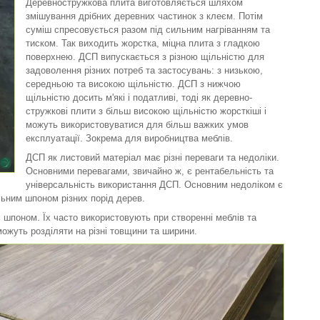
Деревностружкова плита виготовляється шляхом
змішування дрібних деревних частинок з клеєм. Потім
суміш спресовується разом під сильним нагріванням та
тиском. Так виходить жорстка, міцна плита з гладкою
поверхнею. ДСП випускається з різною щільністю для
задоволення різних потреб та застосувань: з низькою,
середньою та високою щільністю. ДСП з нижчою
щільністю досить м'які і податливі, тоді як деревно-
стружкові плити з більш високою щільністю жорсткіші і
можуть використовуватися для більш важких умов
експлуатації. Зокрема для виробництва меблів.
ДСП як листовий матеріал має різні переваги та недоліки.
Основними перевагами, звичайно ж, є рентабельність та
універсальність використання ДСП. Основним недоліком є
льним шпоном різних порід дерев.
 шпоном. Їх часто використовують при створенні меблів та
ожуть розділяти на різні товщини та ширини.