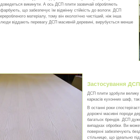
 доведеться викинути. А ось ДСП плити зазвичай обробляють
фарбують, що забезпечує їм відмінну стійкість до вологи. ДСП
ереробленого матеріалу, тому він екологічно чистіший, ніж інша
 люди віддають перевагу ДСП масивній деревині, вирубується менше
Застосування ДСП
ДСП плити здобули велику 
каркасів кухонних шаф, так
В останні роки спостерігає
дорожчі масивні породи дер
багатьох брендів. ДСП дуж
випадках обробки. Ви може
поверхні забезпечують безд
стільницю, що ідеально під