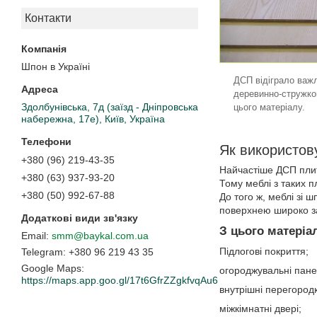
Контакти
Шпон в Україні
ДСП відіграло важл
деревинно-стружков
Здолбунівська, 7д (заїзд - Дніпровська
цього матеріалу.
набережна, 17е), Київ, Україна
Як використо
+380 (96) 219-43-35
Найчастіше ДСП плит
+380 (63) 937-93-20
Тому меблі з таких п
+380 (50) 992-67-88
До того ж, меблі зі 
поверхнею широко за
З цього матеріа
smm@baykal.com.ua
Підлогові покриття;
+380 96 219 43 35
Google Maps
огороджувальні пане
https://maps.app.goo.gl/17t6GfrZZgkfvqAu6
внутрішні перегород
міжкімнатні двері;