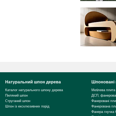
Натуральний шпон дерева
Шпоновані 
Каталог натурального шпону дерева
Меблева плита
Пиляний шпон
ДСП, фанерова
Струганий шпон
Фанеровані пл
Шпон із ексклюзивних порід
Фанерована пл
Фанера гнучка 