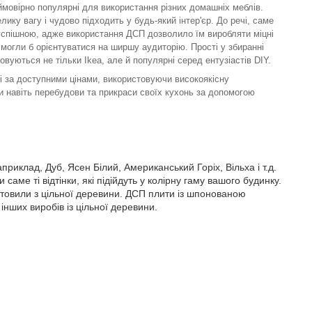
ймовірно популярні для використання різних домашніх меблів.
ику вагу і чудово підходить у будь-який інтер'єр. До речі, саме
 успішною, адже використання ДСП дозволило їм виробляти міцні
і могли б орієнтуватися на ширшу аудиторію. Прості у збиранні
овуються не тільки Ikea, але й популярні серед ентузіастів DIY.
і за доступними цінами, використовуючи високоякісну
и навіть перебудови та прикраси своїх кухонь за допомогою
клад, Дуб, Ясен Білий, Американський Горіх, Вільха і т.д.
аме ті відтінки, які підійдуть у колірну гаму вашого будинку.
иготовили з цільної деревини. ДСП плити із шпонованою
нших виробів із цільної деревини.