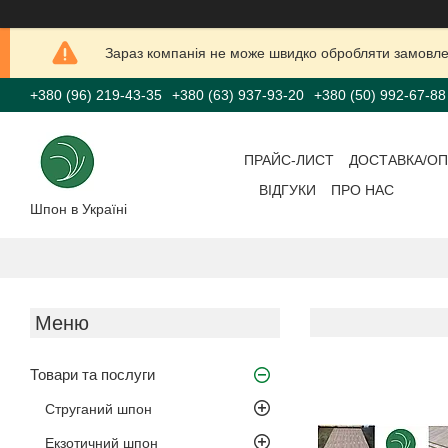
Зараз компанія не може швидко обробляти замовлен
+380 (96) 219-43-35
+380 (63) 937-93-20
+380 (50) 992-67-88
ПРАЙС-ЛИСТ
ДОСТАВКА/ОП
ВІДГУКИ
ПРО НАС
Шпон в Україні
Товари та послуги
Струганий шпон
Екзотичний шпон