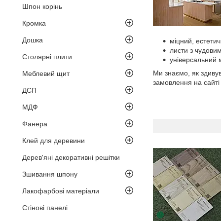
Шпон корінь
Кромка
Дошка
міцний, естетич
листи з чудови
Столярні плити
універсальний м
Ми знаємо, як здив
Меблевий щит
замовлення на сайті
ДСП
МДФ
Фанера
Клей для деревини
Дерев'яні декоративні решітки
Зшивання шпону
Лакофарбові матеріали
Стінові панелі