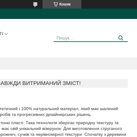
Кошик
ТІ
ЗАВЖДИ ВИТРИМАНИЙ ЗМІСТ!
стетичний і 100% натуральний матеріал, який має шалений
робів та прогресивних дизайнерських рішень.
нкі пласті. Така технологія зберігає природну текстуру та
т має свій унікальний візерунок. Для виготовлення струганого
рожнеч, сучків та нерівномірної текстури. Спочатку з деревини