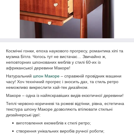
Космічні гонки, епоха наукового прогресу, романтика хіпі та
музика Бітлз. Чогось тут не вистачає… Звичайно ж,
неповторних шпонованих меблів у стилі 60-их із
африканської деревини Макоре!
Натуральний
шпон Макоре
– справжній провідник машини
часу! Хоч технічний прогрес і зносить дах, та стиль ретро
неможливо викреслити хай-тек диазйном.
Макоре – одна із найяскравіших видів екзотичної деревини!
Теплі червоно-коричневі та рожеві відтінки, рівна, естетична
текстура шпону Макоре дозволяють втілювати стильні
дизайнерські ідеї:
виготовлення екомеблів к стилі ретро;
створення унікальних виробів ручної роботи;