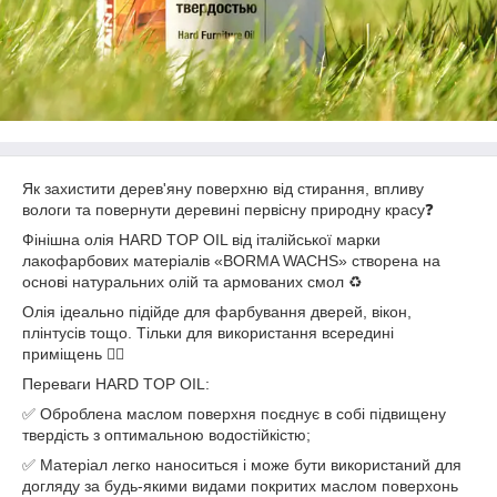
Як захистити дерев'яну поверхню від стирання, впливу
вологи та повернути деревині первісну природну красу❓
Фінішна олія HARD TOP OIL від італійської марки
лакофарбових матеріалів «BORMA WACHS» створена на
основі натуральних олій та армованих смол ♻️
Олія ідеально підійде для фарбування дверей, вікон,
плінтусів тощо. Тільки для використання всередині
приміщень ☝🏻
Переваги HARD TOP OIL:
✅ Оброблена маслом поверхня поєднує в собі підвищену
твердість з оптимальною водостійкістю;
✅ Матеріал легко наноситься і може бути використаний для
догляду за будь-якими видами покритих маслом поверхонь