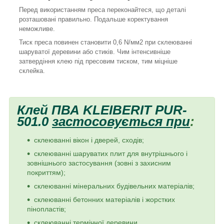
Перед використанням преса переконайтеся, що деталі
розташовані правильно. Подальше коректування
неможливе.
Тиск преса повинен становити 0,6 N/мм2 при склеюванні
шаруватої деревини або стиків. Чим інтенсивніше
затвердіння клею під пресовим тиском, тим міцніше
склейка.
Клей ПВА KLEIBERIT
P
UR
-
501.0
застосовується при
:
склеюванні вікон і дверей, сходів;
склеюванні
шаруватих плит для внутрішнього і
зовнішнього застосування (зовні з захисним
покриттям);
склеюванні
мінеральних будівельних матеріалів;
склеюванні
бетонних матеріалів і жорстких
пінопластів;
склеюванні
термічної деревини.