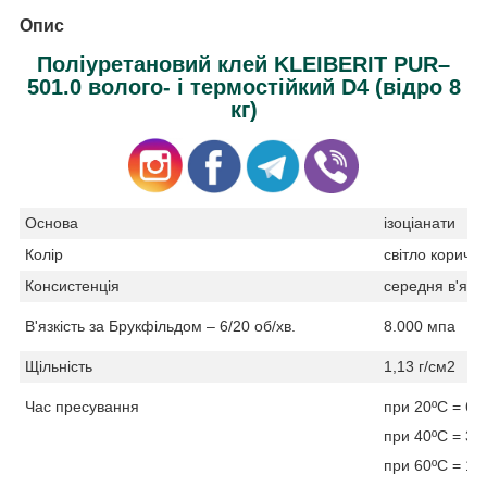
Опис
Поліуретановий клей KLEIBERIT PUR–
501.0 волого- і термостійкий D4 (відро 8
кг)
Основа
ізоціанати
Колір
світло коричне
Консистенція
середня в'язкі
В'язкість за Брукфільдом – 6/20 об/хв.
8.000 мпа
Щільність
1,13 г/см2
Час пресування
при 20ºC = 60
при 40ºC = 30
при 60ºC = 10