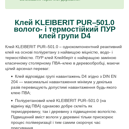
Клей KLEIBERIT PUR–501.0
волого- і термостійкий ПУР
клей групи D4
Клей KLEIBERIT PUR–501.0 – однокомпонентний реактивний
клей на основі поліуретану з найвищою міцністю, водо- і
термостійкістю. ПУР клей Клейберіт є найкращою заміною
класичному столярному ПВА–клею в деревообробці, маючи
цілий арсенал переваг:
Клей відповідає групі навантажень D4 згідно з DIN EN
204 —
максимальні навантаження мінімум у декілька
разів перевищують допустимі навантаження будь-якого
клею ПВА;
Поліуретановий клей
KLEIBERIT PUR–501.0
(на
відміну від ПВА)
однаково добре склеїть як
термодеревину, так і деревину з підвищеною вологістю.
Підвищений вміст вологи у деревині тільки прискорює
процес полімеризації і тим самим скорочує час
пресування.