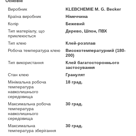
Основні
Виробник
KLEBCHEMIE M. G. Becker
Країна виробник
Німеччина
Колір
Бежевий
Тип матеріалу, що
Дерево, Шпон, ПВХ
приклеюється
Тип клею
Клей-розплав
Робоча температура клею
Високотемпературний (180-
200)
Тип використання
Клей багатостороннього
застосування
Стан клею
Гранулят
Мінімальна робоча
18 град.
температура
навколишнього
середовища
Максимальна робоча
30 град.
температура
навколишнього
середовища
Максимальна
30 град.
температура зберігання