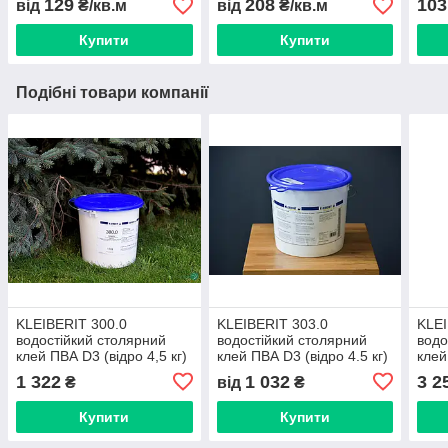
129
208
103
від
₴/кв.м
від
₴/кв.м
ґатунок)
Купити
Купити
Подібні товари компанії
KLEIBERIT 300.0
KLEIBERIT 303.0
KLEI
водостійкий столярний
водостійкий столярний
водо
клей ПВА D3 (відро 4,5 кг)
клей ПВА D3 (відро 4.5 кг)
клей
1 322
1 032
3 2
₴
від
₴
Купити
Купити