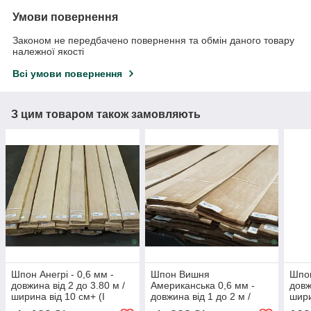
Умови повернення
Законом не передбачено повернення та обмін даного товару
належної якості
Всі умови повернення
З цим товаром також замовляють
Шпон Анегрі - 0,6 мм -
Шпон Вишня
Шпон
довжина від 2 до 3.80 м /
Американська 0,6 мм -
довж
ширина від 10 см+ (I
довжина від 1 до 2 м /
шири
ґатунок)
ширина від 10 см+ (I
ґату