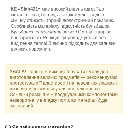
КЕ «Slab421»
має високий рівень адгезії до
металів, скла, бетону, а також тепло-, водо- і
хімічну стійкість, гарний діелектричний показник.
Особливість матеріалу: відсутність бульбашок.
Бульбашки самовидаляються!
Смола створює
прозорий шар. Реакція супроводжується без
виділення тепла! Відмінно підходить для заливки
великих порожнин.
УВАГА!
Перш ніж використовувати смолу для
виготовлення великих предметів — рекомендуємо
протестувати її властивості на невеликих зразках і
визначити оптимальну для вас технологію.
Оскільки реакція між поєднуваними компонентами
незворотна, у випадку помилки матеріал буде
зіпсований.
Як змішувати матеріал
?