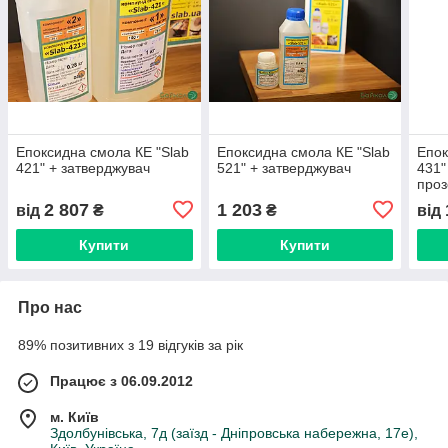
Епоксидна смола КЕ "Slab
Епоксидна смола КЕ "Slab
Епок
421" + затверджувач
521" + затверджувач
431"
проз
2 807
1 203
від
₴
₴
від
Купити
Купити
Про нас
89% позитивних з 19 відгуків за рік
Працює з 06.09.2012
м. Київ
Здолбунівська, 7д (заїзд - Дніпровська набережна, 17е),