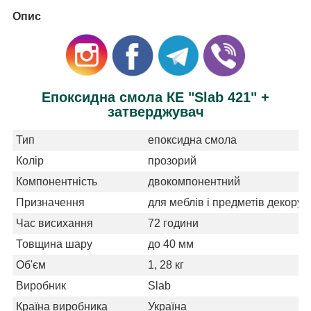
Опис
Епоксидна смола КЕ "Slab 421" +
затверджувач
Тип
епоксидна смола
Колір
прозорий
Компонентність
двокомпонентний
Призначення
для меблів і предметів декору
Час висихання
72 години
Товщина шару
до 40 мм
Об'єм
1, 28 кг
Виробник
Slab
Країна виробника
Україна