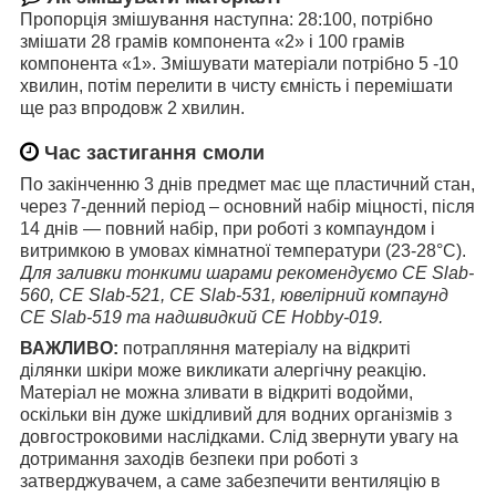
Пропорція змішування наступна: 28:100, потрібно
змішати 28 грамів компонента «2» і 100 грамів
компонента «1». Змішувати матеріали потрібно 5 -10
хвилин, потім перелити в чисту ємність і перемішати
ще раз впродовж 2 хвилин.
Час застигання смоли
По закінченню 3 днів предмет має ще пластичний стан,
через 7-денний період – основний набір міцності, після
14 днів — повний набір, при роботі з компаундом і
витримкою в умовах кімнатної температури (23-28°C).
Для заливки тонкими шарами рекомендуємо СЕ Slab-
560, СЕ Slab-521, СЕ Slab-531, ювелірний компаунд
СЕ Slab-519 та надшвидкий СЕ Hobby-019.
ВАЖЛИВО:
потрапляння матеріалу на відкриті
ділянки шкіри може викликати алергічну реакцію.
Матеріал не можна зливати в відкриті водойми,
оскільки він дуже шкідливий для водних організмів з
довгостроковими наслідками. Слід звернути увагу на
дотримання заходів безпеки при роботі з
затверджувачем, а саме забезпечити вентиляцію в