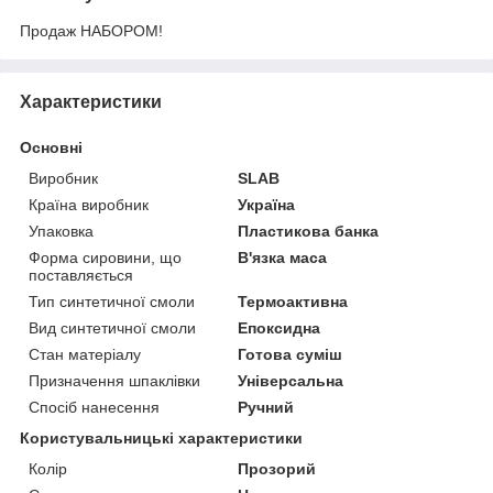
Продаж НАБОРОМ!
Характеристики
Основні
Виробник
SLAB
Країна виробник
Україна
Упаковка
Пластикова банка
Форма сировини, що
В'язка маса
поставляється
Тип синтетичної смоли
Термоактивна
Вид синтетичної смоли
Епоксидна
Стан матеріалу
Готова суміш
Призначення шпаклівки
Універсальна
Спосіб нанесення
Ручний
Користувальницькі характеристики
Колір
Прозорий