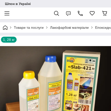
Шпон в Україні
Товари та послуги
Лакофарбові матеріали
Епоксидн
1, 28 кг