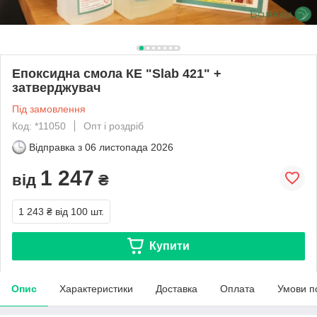
Епоксидна смола КЕ "Slab 421" +
затверджувач
Під замовлення
Код: *11050
Опт і роздріб
Відправка з
06 листопада 2026
1 247
від
₴
1 243 ₴
від 100 шт.
Купити
Опис
Характеристики
Доставка
Оплата
Умови п