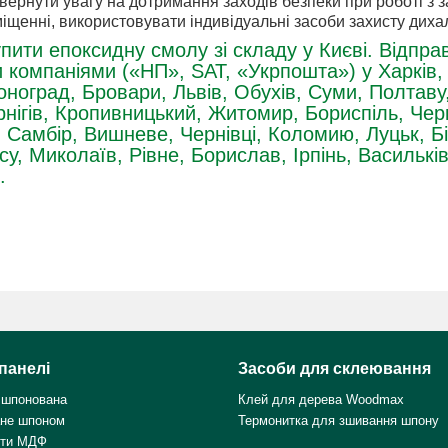
звернути увагу на дотримання заходів безпеки при роботі з
іщенні, використовувати індивідуальні засоби захисту диха
пити епоксидну смолу зі складу у Києві. Відпр
компаніями («НП», SАТ, «Укрпошта») у Харків, 
ноград, Бровари, Львів, Обухів, Суми, Полтаву
нігів, Кропивницький, Житомир, Бориспіль, Чер
Самбір, Вишневе, Чернівці, Коломию, Луцьк, Бі
у, Миколаїв, Рівне, Борислав, Ірпінь, Васильків
.
панелі
Засоби для склеювання
 шпонована
Клей для дерева Woodmax
не шпоном
Термонитка для зшивання шпону
ити МДФ