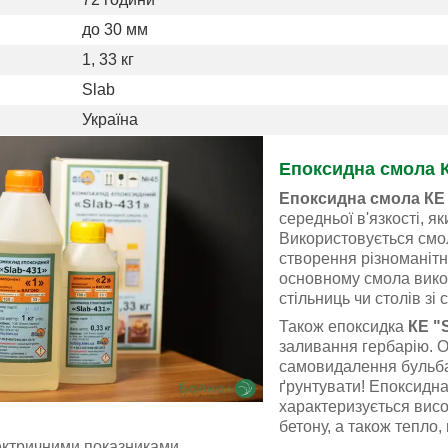
до 30 мм
1, 33 кг
Slab
Україна
Епоксидна смола К
Епоксидна смола КЕ 
середньої в'язкості, я
Використовується смол
створення різноманітн
основному смола вико
стільниць чи столів зі 
Також епоксидка
КЕ "
заливання гербарію. О
самовидалення бульб
ґрунтувати! Епоксидн
характеризується висо
бетону, а також тепло, 
ктричними показниками.