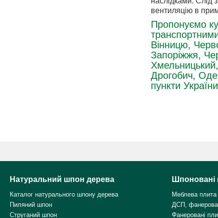
наслідками. Слід 
вентиляцію в прим
Пропонуємо ку
транспортними 
Вінницю, Черво
Запоріжжя, Чер
Хмельницький, 
Дрогобич, Одес
пункти України
Натуральний шпон дерева
Шпоновані 
Каталог натурального шпону дерева
Меблева плита
Пиляний шпон
ДСП, фанерова
Струганий шпон
Фанеровані пл