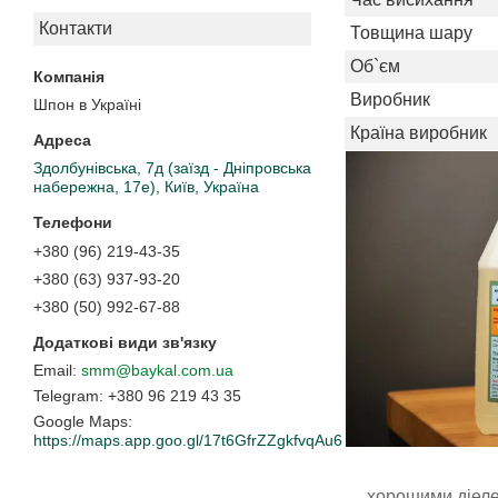
Контакти
Товщина шару
Об`єм
Виробник
Шпон в Україні
Країна виробник
Здолбунівська, 7д (заїзд - Дніпровська
набережна, 17е), Київ, Україна
+380 (96) 219-43-35
+380 (63) 937-93-20
+380 (50) 992-67-88
smm@baykal.com.ua
+380 96 219 43 35
Google Maps
https://maps.app.goo.gl/17t6GfrZZgkfvqAu6
хорошими діеле