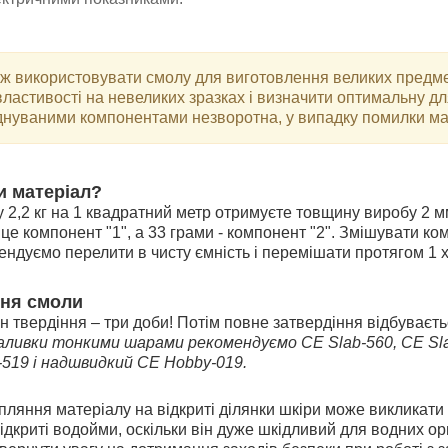
ж використовувати смолу для виготовлення великих предм
 властивості на невеликих зразках і визначити оптимальну дл
днуваними компонентами незворотна, у випадку помилки мат
и матеріал
?
у 2,2 кг на 1 квадратний метр отримуєте товщину виробу 2 
 - це компонент "1", а 33 грами - компонент "2". Змішувати к
ендуємо перелити в чисту ємність і перемішати протягом 1 
ння смоли
н твердіння – три доби! Потім повне затвердіння відбуваєть
аливки тонкими шарами рекомендуємо СЕ Slab-560, СЕ Sla
-519 і надшвидкий СЕ Hobby-019.
пляння матеріалу на відкриті ділянки шкіри може викликати 
ідкриті водойми, оскільки він дуже шкідливий для водних ор