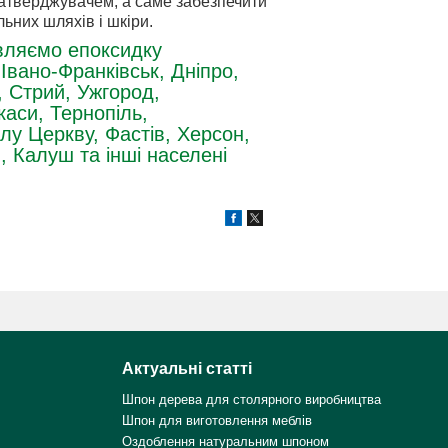
 затверджувачем, а саме забезпечити
льних шляхів і шкіри.
авляємо епоксидку
Івано-Франківськ, Дніпро,
, Стрий, Ужгород,
каси, Тернопіль,
лу Церкву, Фастів, Херсон,
, Калуш та інші населені
Актуальні статті
Шпон дерева для столярного виробництва
Шпон для виготовлення меблів
Оздоблення натуральним шпоном