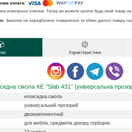
чені електронні платежі. Тепер ви можете купити будь-який товар н
Законом не передбачено повернення та обмін даного товару нал
пис
Характеристики
сидна смола КЕ "Slab 431" (універсальна прозо
епоксидна смола
універсальний прозорий
двокомпонентний
для меблів, предметів декору, гербарію
72 години