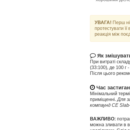
УВАГА!
Перш ні
протестувати її
реакція між поє
Як змішуват
При витраті склад
(33:100), де 100 г
Після цього реком
Час застига
Мінімальний термі
приміщенні.
Для з
компаунд СЕ Slab
ВАЖЛИВО:
потра
можна зливати в в