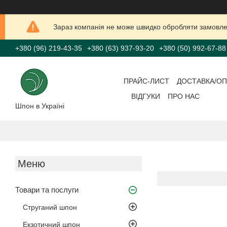
Зараз компанія не може швидко обробляти замовлен
+380 (96) 219-43-35
+380 (63) 937-93-20
+380 (50) 992-67-88
ПРАЙС-ЛИСТ
ДОСТАВКА/ОП
ВІДГУКИ
ПРО НАС
Шпон в Україні
Товари та послуги
Струганий шпон
Екзотичний шпон