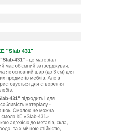
Е "Slab 431"
"Slab-431"
- це матеріал
кий має об'ємний затверджувач.
а як основний шар (до 3 см) для
их предметів меблів. Але в
ристовується для створення
слебів.
Slab-431"
підходить і для
собливість матеріалу -
ашок. Смолою не можна
а смола КЕ «Slab-431»
кою адгезією до металів, скла,
водо- та хімічною стійкістю,