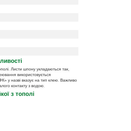
бливості
полі. Листи шпону укладаються так,
леювання використовується
К» у назві вказує на тип клею. Важливо
алого контакту з водою.
кої з тополі