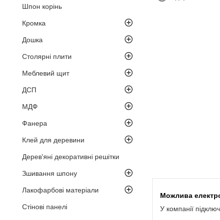
Шпон корінь
Кромка
Дошка
Столярні плити
Меблевий щит
ДСП
МДФ
Фанера
Клей для деревини
Дерев'яні декоративні решітки
Зшивання шпону
Лакофарбові матеріали
Стінові панелі
У компанії підклю