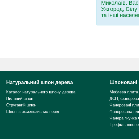
Миколаїв, Васи
Ужгород, Білу
та інші населе
Натуральний шпон дерева
Шпоновані 
Каталог натурального шпону дерева
Меблева плита
Пиляний шпон
ДСП, фанерова
Струганий шпон
Фанеровані пл
Шпон із ексклюзивних порід
Фанерована пл
Фанера гнучка 
Профіль шпоно