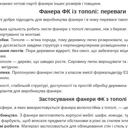
чаємо оптові партії фанери інших розмірів і товщини.
Фанера ФК із тополі: переваги
і добре підходить для виробництва фанери і в чому переваги таког
зька щільність робить листи фанери з тополі легшими, ніж з берези:
ортуванні та монтажі.
обки
. Тополя — м'яка порода, тому деревину легко розкроювати, шл
лу досягається завдяки структурі з перпендикулярним розміщенням 
ання листів
. Пори деревини відкриті, без смол, що забезпечує міц
ами.
Тополя — дерево, що швидко росте. Сировину легко вирощувати та 
 вигідною.
зпека
. Пропонуємо фанерні листи з класом емісії формальдегіду Е1,
ннях.
ності, стабільній структурі, доступності та простій обробці деревина
ріантів для виробництва фанери.
Застосування фанери ФК з тополі
сфери, в яких використовується фанера вологостійка з тополі, — це
обництво
. З фанери виготовляють корпусні меблі: шафи, комоди, т
 фарбують, щоб вписати предмети обстановки в різні за стилем інте
і роботи
. Матеріал застосовується для облицювання стін і стель у