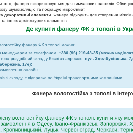
м того, фанера використовується для тимчасових настилів. Обли
кову шумоізоляцію та покращує мікроклімат.
а декоративні елементи
. Фанера підходить для створення міжкім
в та інших архітектурних елементів.
Де купити фанеру ФК з тополі в Укр
ологостійку фанеру ФК з тополі можна:
із менеджером за телефоном:
+380 (96) 219-43-35 (можна надіслат
птово-роздрібний склад у Києві за адресою:
вул. Здолбунівська, 7
абережна, 17е);
амовлення онлайн.
із зі складу, є відправка по Україні транспортними компаніями.
Фанера вологостійка з тополі в інтер'
сну вологостійку фанеру ФК з тополі, купити яку можн
замовлення в Одесу, Івано-Франківськ, Запоріжжя, Х
не, Кропивницький, Луцьк, Червоноград, Черкаси, Тер