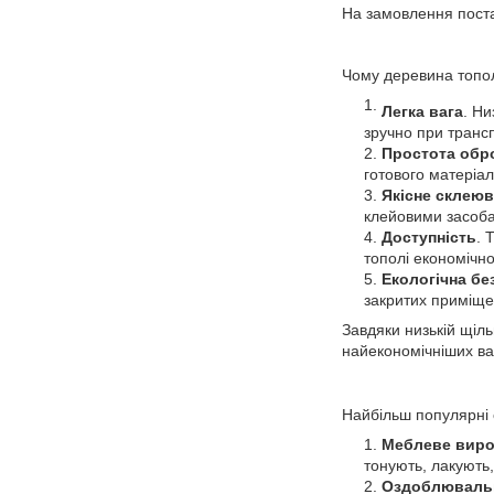
На замовлення поста
Чому деревина топол
Легка вага
. Ни
зручно при трансп
Простота обр
готового матеріа
Якісне склеюв
клейовими засоб
Доступність
. 
тополі економічно
Екологічна бе
закритих приміще
Завдяки низькій щіль
найекономічніших ва
Найбільш популярні 
Меблеве вир
тонують, лакують,
Оздоблювальн