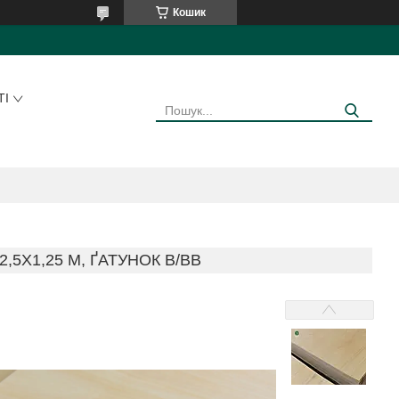
Кошик
ТІ
,5Х1,25 М, ҐАТУНОК В/ВВ