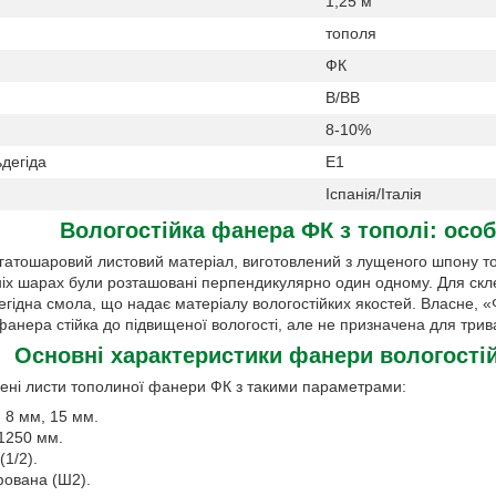
1,25 м
тополя
ФК
В/ВВ
8-10%
дегіда
Е1
Іспанія/Італія
Вологостійка фанера ФК з тополі: осо
гатошаровий листовий матеріал, виготовлений з лущеного шпону то
ніх шарах були розташовані перпендикулярно один одному. Для ск
ідна смола, що надає матеріалу вологостійких якостей. Власне, «Ф
фанера стійка до підвищеної вологості, але не призначена для трив
Основні характеристики фанери вологостій
лені листи тополиної фанери ФК з такими параметрами:
 8 мм, 15 мм.
1250 мм.
(1/2).
фована (Ш2).