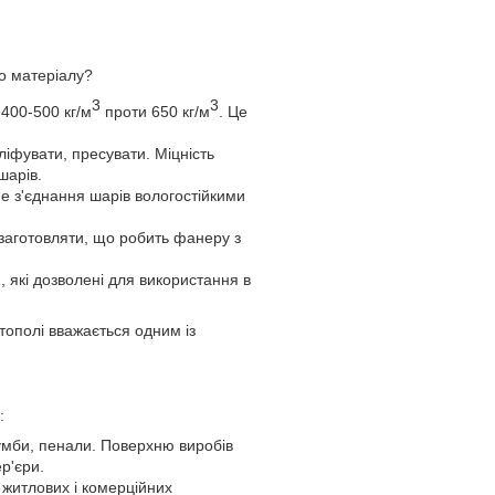
о матеріалу?
3
3
 400-500 кг/м
проти 650 кг/м
. Це
іфувати, пресувати. Міцність
шарів.
не з'єднання шарів вологостійкими
заготовляти, що робить фанеру з
 які дозволені для використання в
 тополі вважається одним із
:
умби, пенали. Поверхню виробів
р'єри.
 житлових і комерційних