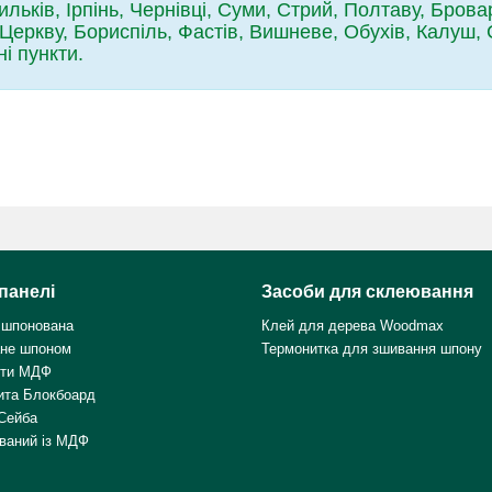
льків, Ірпінь, Чернівці, Суми, Стрий, Полтаву, Брова
 Церкву, Бориспіль, Фастів, Вишневе, Обухів, Калуш
ні пункти.
панелі
Засоби для склеювання
 шпонована
Клей для дерева Woodmax
не шпоном
Термонитка для зшивання шпону
ити МДФ
ита Блокбоард
Сейба
ваний із МДФ