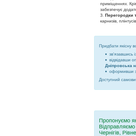
приміщеннях. Крі
забезпечує додат
Перегородки т
карнизів, плінтусі
Придбати якісну в
зв'язавшись 
відвідавши о
Дніпровська н
оформивши з
Доступний самовив
Пропонуємо які
Відправляємо 
Чернігів, Рів