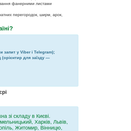
цювання фанерними листами
натних перегородок, ширм, арок,
аїні?
и запит у Viber і Telegram);
д (орієнтир для заїзду —
єрі
а зі складу в Києві.
мельницький, Харків, Львів,
нопіль, Житомир, Вінницю,