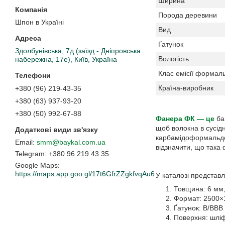
Ширина
Порода деревини
Шпон в Україні
Вид
Ґатунок
Здолбунівська, 7д (заїзд - Дніпровська
Вологість
набережна, 17е), Київ, Україна
Клас емісії формаль
Країна-виробник
+380 (96) 219-43-35
+380 (63) 937-93-20
+380 (50) 992-67-88
Фанера ФК — це
ба
щоб волокна в сусід
карбамідоформальдег
smm@baykal.com.ua
відзначити, що така 
+380 96 219 43 35
Google Maps
https://maps.app.goo.gl/17t6GfrZZgkfvqAu6
У каталозі представ
Товщина: 6 мм,
Формат: 2500×
Ґатунок: В/ВВВ 
Поверхня: шлі