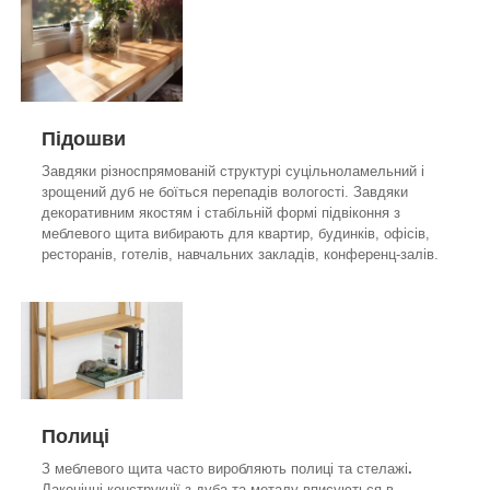
Підошви
Завдяки різноспрямованій структурі суцільноламельний і
зрощений дуб не боїться перепадів вологості.
Завдяки
декоративним якостям і стабільній формі підвіконня з
меблевого щита вибирають для квартир, будинків, офісів,
ресторанів, готелів, навчальних закладів, конференц-залів.
Полиці
З меблевого щита часто виробляють полиці та стелажі
.
Лаконічні конструкції з дуба та металу вписуються в