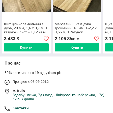
Щит цільноламельний з
Меблевий щит із дуба
Щит 
дуба, 20 мм, 1,6 х 0,7 м, 1
зрощений, 18 мм, 1-2,2 х
дуба
ґатунок / лист = 1,12 кв.м.
0,65 м, 1 ґатунок
м, 1
3 483
2 105
3 1
₴
₴/кв.м
Купити
Купити
Про нас
89% позитивних з 19 відгуків за рік
Працює з 06.09.2012
м. Київ
Здолбунівська, 7д (заїзд - Дніпровська набережна, 17е),
Київ, Україна
Контакти