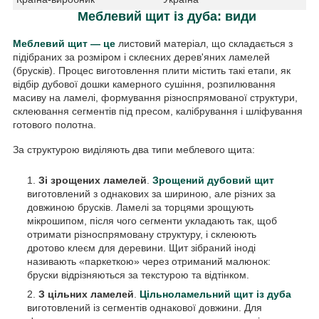
Меблевий щит із дуба: види
Меблевий щит — це
листовий матеріал, що складається з
підібраних за розміром і склеєних дерев'яних ламелей
(брусків). Процес виготовлення плити містить такі етапи, як
відбір дубової дошки камерного сушіння, розпилювання
масиву на ламелі, формування різноспрямованої структури,
склеювання сегментів під пресом, калібрування і шліфування
готового полотна.
За структурою виділяють два типи меблевого щита:
Зі зрощених ламелей
.
Зрощений дубовий щит
виготовлений з однакових за шириною, але різних за
довжиною брусків. Ламелі за торцями зрощують
мікрошипом, після чого сегменти укладають так, щоб
отримати різноспрямовану структуру, і склеюють
дротово клеєм для деревини. Щит зібраний іноді
називають «паркеткою» через отриманий малюнок:
бруски відрізняються за текстурою та відтінком.
З цільних ламелей
.
Цільноламельний щит із дуба
виготовлений із сегментів однакової довжини. Для