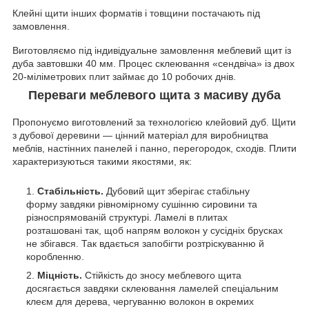
Клейні щити інших форматів і товщини постачають під
замовлення.
Виготовляємо під індивідуальне замовлення меблевий щит із
дуба завтовшки 40 мм. Процес склеювання «сендвіча» із двох
20-міліметрових плит займає до 10 робочих днів.
Переваги меблевого щита з масиву дуба
Пропонуємо виготовлений за технологією клейовий дуб. Щити
з дубової деревини — цінний матеріал для виробництва
меблів, настінних панелей і панно, перегородок, сходів. Плити
характеризуються такими якостями, як:
Стабільність.
Дубовий щит зберігає стабільну
форму завдяки рівномірному сушінню сировини та
різноспрямованій структурі. Ламелі в плитах
розташовані так, щоб напрям волокон у сусідніх брусках
не збігався. Так вдається запобігти розтріскуванню й
коробленню.
Міцність.
Стійкість до зносу меблевого щита
досягається завдяки склеювання ламелей спеціальним
клеєм для дерева, чергуванню волокон в окремих