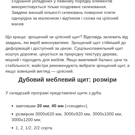
з'єднання укладених у певному порядку елементів
використовується тільки поздовжнє склеювання.
Завдяки меншій кількості склеювань поверхня плити
однорідна за малюнком і відтінком і схожа на цілісний
масив.
Що краще: зрощений чи цілісний щит? Відповідь залежить від
завдань, які виріб виконуватиме. Зрощений щит стійкіший до
деформацій і доступний за ціною. Суцільноламельний щит
коштує дорожче, цінується за природну текстуру дерева,
міцний і підходить для меблів. Якщо важливий баланс ціни та
стабільності, майстри рекомендують вибрати зрощений щит, а
якщо зовнішній вигляд — цілісний.
Дубовий меблевий щит: розміри
У складській програмі представлені щити з дуба:
завтовшки
20 мм
,
40 мм
(«сендвіч»);
розміром 3000х620 мм, 3000х920 мм, 3000х1000 мм,
3000х1200 мм;
1, 2, 1/2, 2/2 сорта.