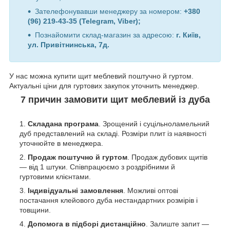
Зателефонувавши менеджеру за номером:
+380
(96) 219-43-35 (Telegram, Viber);
Познайомити склад-магазин за адресою:
г. Київ,
ул. Привітнинська, 7д.
У нас можна купити щит меблевий поштучно й гуртом.
Актуальні ціни для гуртових закупок уточнить менеджер.
7 причин замовити щит меблевий із дуба
Складана програма
. Зрощений і суцільноламельний
дуб представлений на складі. Розміри плит із наявності
уточнюйте в менеджера.
Продаж поштучно й гуртом
. Продаж дубових щитів
— від 1 штуки. Співпрацюємо з роздрібними й
гуртовими клієнтами.
Індивідуальні замовлення
. Можливі оптові
постачання клейового дуба нестандартних розмірів і
товщини.
Допомога в підборі дистанційно
. Залиште запит —