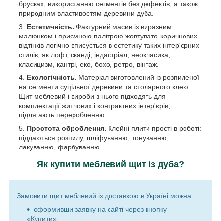
брусках, використанню сегментів без дефектів, а також
природним властивостям деревини дуба.
Естетичність.
Фактурний масив із виразним
малюнком і приємною палітрою жовтувато-коричневих
відтінків логічно вписується в естетику
таких інтер'єрних
стилів, як лофт, сканді, індастріал, неокласика,
класицизм, кантрі, еко, бохо, ретро, вінтаж.
Екологічність.
Матеріал виготовлений із розпиленої
на сегменти суцільної деревини та столярного клею.
Щит меблевий і вироби з нього підходять для
комплектації житлових і контрактних інтер'єрів,
підлягають переробленню.
Простота оброблення.
Клейні плити прості в роботі:
піддаються розпилу, шліфуванню, тонуванню,
лакуванню, фарбуванню.
Як купити меблевий щит із дуба?
Замовити щит меблевий із доставкою в Україні можна:
оформивши заявку на сайті через кнопку
«Купити»;