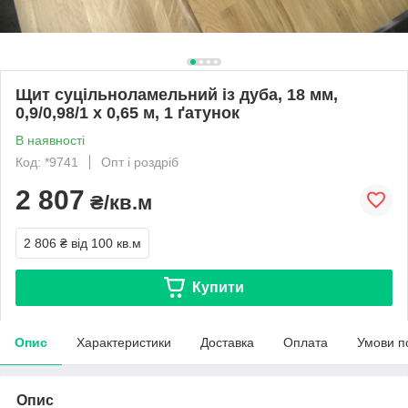
Щит суцільноламельний із дуба, 18 мм,
0,9/0,98/1 х 0,65 м, 1 ґатунок
В наявності
Код: *9741
Опт і роздріб
2 807
₴/кв.м
2 806 ₴
від 100 кв.м
Купити
Опис
Характеристики
Доставка
Оплата
Умови п
Опис