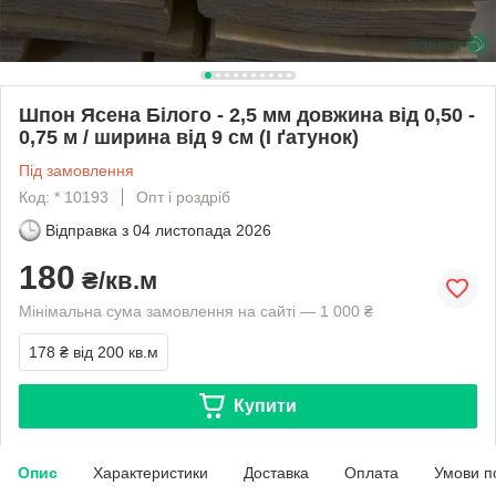
Шпон Ясена Білого - 2,5 мм довжина від 0,50 -
0,75 м / ширина від 9 см (I ґатунок)
Під замовлення
Код: * 10193
Опт і роздріб
Відправка з
04 листопада 2026
180
₴/кв.м
Мінімальна сума замовлення на сайті — 1 000 ₴
178 ₴
від 200 кв.м
Купити
Опис
Характеристики
Доставка
Оплата
Умови п