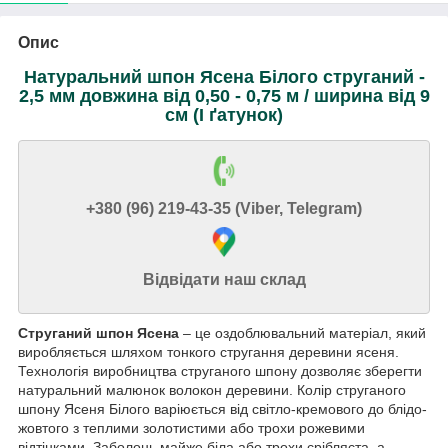
Опис
Натуральний шпон Ясена Білого струганий -
2,5 мм довжина від 0,50 - 0,75 м / ширина від 9
см (I ґатунок)
+380 (96) 219-43-35 (Viber, Telegram)
Відвідати наш склад
Струганий шпон Ясена
– це оздоблювальний матеріал, який
виробляється шляхом тонкого стругання деревини ясеня.
Технологія виробництва струганого шпону дозволяє зберегти
натуральний малюнок волокон деревини. Колір струганого
шпону Ясеня Білого варіюється від світло-кремового до блідо-
жовтого з теплими золотистими або трохи рожевими
відтінками. Заболонь майже біла або трохи срібляста, а