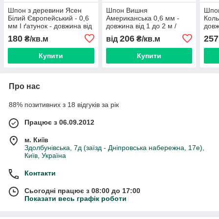
Шпон з деревини Ясен
Шпон Вишня
Шпон
Білий Європейський - 0,6
Американська 0,6 мм -
Коль
мм I ґатунок - довжина від
довжина від 1 до 2 м /
довж
2,1 до 3.80 м / ширина від
ширина від 10 см+ (I
м/ши
180
206
257
₴/кв.м
від
₴/кв.м
10 см+
ґатунок)
ґату
Купити
Купити
Про нас
88% позитивних з 18 відгуків за рік
Працює з 06.09.2012
м. Київ
Здолбунівська, 7д (заїзд - Дніпровська набережна, 17е),
Київ, Україна
Контакти
Сьогодні працює з 08:00 до 17:00
Показати весь графік роботи