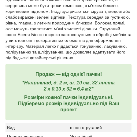
серцевина може бути трохи темнішою, з м'яким бежево-
коричневим підтоном. Іноді зустрічаються сіруваті, медові або
слабовиражені зелені відтінки. Текстура середня за густиною,
рівна, гладка, з легким природним блиском. Волокна прямі,
але можуть траплятися м'які хвилясті ділянки. Струганий
шпон Ясеня Білого широко застосовується в обробці меблів та
у виготовленні декоративних елементів для оформлення
інтер'єру. Матеріал легко піддається тонуванню, лакуванню,
поліруванню та шліфуванню, що дозволяє адаптувати його
під будь-які дизайнерські рішення.
Продаж ― від однієї пачки!
*Наприклад, д: 2 м, ш: 10 см, 32 листа
2 х 0,10 х 32 = 6,4 м2*
Розміри кожної пачки індивідуальні.
Підберемо розмір індивідуально під Ваш
проект
Вид
шпон струганий
Порода деревини
Ясен Білий