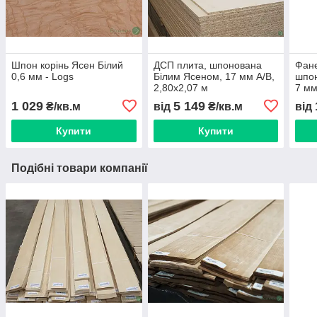
Шпон корінь Ясен Білий
ДСП плита, шпонована
Фан
0,6 мм - Logs
Білим Ясеном, 17 мм А/B,
шпо
2,80х2,07 м
7 мм
1 029
5 149
₴/кв.м
від
₴/кв.м
від
Купити
Купити
Подібні товари компанії