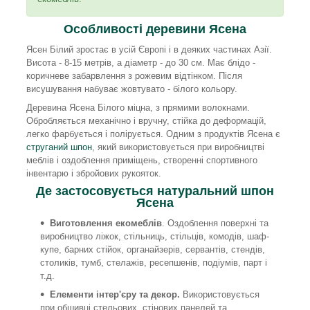
Особливості деревини Ясена
Ясен Білий зростає в усій Європі і в деяких частинах Азії.
Висота - 8-15 метрів, а діаметр - до 30 см. Має блідо -
коричневе забарвлення з рожевим відтінком. Після
висушування набуває жовтувато - білого кольору.
Деревина Ясена Білого міцна, з прямими волокнами.
Обробляється механічно і вручну, стійка до деформацій,
легко фарбується і полірується. Одним з продуктів Ясена є
струганий шпон
, який використовується при виробництві
меблів і оздоблення приміщень, створенні спортивного
інвентарю і збройових рукояток.
Де застосовується натуральний шпон
Ясена
Виготовлення екомеблів
. Оздоблення поверхні та
виробництво ліжок, стільниць, стільців, комодів, шаф-
купе, барних стійок, органайзерів, сервантів, стендів,
столиків, тумб, стелажів, ресепшенів, подіумів, парт і
т.д.
Елементи інтер'єру та декор.
Використовується
при обшивці стельових, стінових панелей та