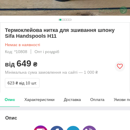
Термоклейова нитка для зшивання шпону
Sifa Handspools H11
Немає в наявності
Код: *10808
Опт і роздріб
649
від
₴
Мінімальна сума замовлення на сайті — 1 000 ₴
623 ₴
від 10 шт.
Опис
Характеристики
Доставка
Оплата
Умови п
Опис