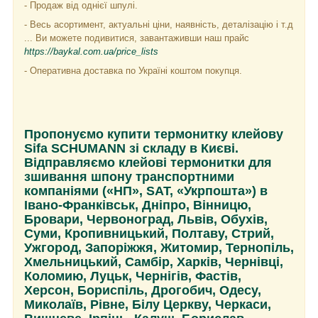
- Продаж від однієї шпулі.
- Весь асортимент, актуальні ціни, наявність, деталізацію і т.д
... Ви можете подивитися, завантаживши наш прайс
https://baykal.com.ua/price_lists
- Оперативна доставка по Україні коштом покупця.
Пропонуємо купити термонитку клейову
Sifa SCHUMANN зі складу в Києві.
Відправляємо клейові термонитки для
зшивання шпону транспортними
компаніями («НП», SАТ, «Укрпошта») в
Івано-Франківськ, Дніпро, Вінницю,
Бровари, Червоноград, Львів, Обухів,
Суми, Кропивницький, Полтаву, Стрий,
Ужгород, Запоріжжя, Житомир, Тернопіль,
Хмельницький, Самбір, Харків, Чернівці,
Коломию, Луцьк, Чернігів, Фастів,
Херсон, Бориспіль, Дрогобич, Одесу,
Миколаїв, Рівне, Білу Церкву, Черкаси,