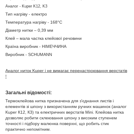
Аналог - Kuper K12, K3
Тип нагріву - електро
Температура нагріву - 168°C
Діаметр нитки – 0,39 мм
Клей – мала частка клейової речовини
Країна виробник - НІМЕЧЧИНА
Виробник - SCHUMANN
Аналог ниток Kuper і не вимагає перенастроювання верстатів
!
Загальні відомості:
Термоклейова нитка призначена для з'єднання листів і
елементів зі шпону з використанням ручних машинок (аналог
Kuper К12, К3) та електричних верстатів Mini. Клейова нитка
дозволяє робити склеювання шпону з високим ступенем
точності і підбору малюнка поверхні, що робить стик
практично непомітним.