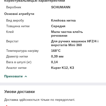
Користувальницькі характеристики
Виробник
SCHUMANN
Основні атрибути
Вид виробу
Клейова нитка
Товщина нитки
Середня
Клей
Мала частка клеїть
речовини
Верстат
Для ручних машинок HFZ/4 і
верстатів Mini 360
Температура нагріву
168°C
Діаметр нитки
0,39 мм
Вага в шпулі (кг)
0,14
Аналог нитки
Kuper K12, K3
Приховати
Умови доставки
Доставка здійснюється тільки по передоплаті.