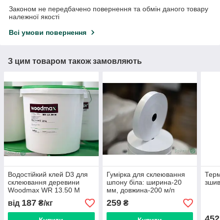
Законом не передбачено повернення та обмін даного товару
належної якості
Всі умови повернення
З цим товаром також замовляють
Водостійкий клей D3 для
Гумірка для склеювання
Терм
склеювання деревини
шпону біла: ширина-20
зшив
Woodmax WR 13.50 M
мм, довжина-200 м/п
187
259
від
₴/кг
₴
452