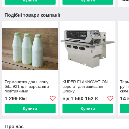
Купити
Купити
Подібні товари компанії
Термонитка для шпону
KUPER FL/INNOVATION —
Терм
Sifa 921 для верстатів з
верстат для зшивання
ручн
повітряними
шпону
скл
нитконагрівачами
KHL 
1 299
1 560 152
14 
₴/кг
від
₴
-без
Купити
Купити
Про нас