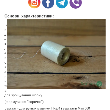
Основні характеристики:
В
и
д
–
к
л
е
й
о
в
а
н
и
тк
а
для зрощування шпону
(формування "сорочок")
Верстат - для ручних машинок HFZ/4 і верстатів Mini 360