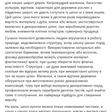
для наших широт дерев. Хитромудрий малюнок, багатство
кольорів, відтінків, характерні для деревини рослин з
південних широт, не дають сплутати їх шпон ні з яким іншим.
Цей шпон, ціна якого може в десятки разів перевищувати
вартість матеріалу з дуба, клена або вільхи, застосовується
виключно в декоративних цілях, при виробництві дорогих
меблів, елементів елітних інтер'єрів, сувенірної продукції.
Сучасні технології дозволяють людині втручатися в роботу
природи, видозмінювати структуру, колір шпону цінних порід
залежно від необхідності. Використовуючи натуральні або
синтетичні барвники, вплив температурою або вологою,
фахівці деревообробки можуть отримати матеріал
фантастичної краси, при цьому зберегти його фізичні
властивості. Структура – це дуже важливий параметр,
оскільки він відіграє велику роль при використанні шпону в
тих чи інших цілях. Малюнок, а також відтінки деревини
обігруються при виготовленні різних декоративних
композицій, тому при виборі матеріалу декоративних порід,
професіонали можуть перебрати десятки листів, щоб знайти
саме ті сполучення, які найкраще підійдуть для створення
виробу.
На жаль, шпон купити можна тільки невеликими листами, а
шпон з цінних порід нерідко пропонують зовсім у вигляді смуг.