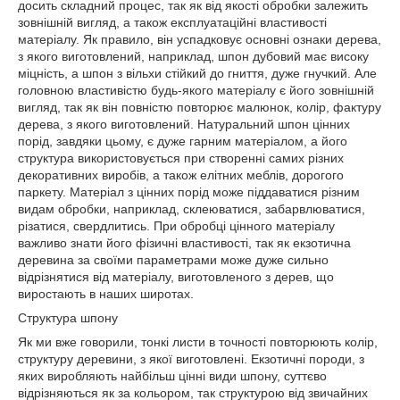
досить складний процес, так як від якості обробки залежить
зовнішній вигляд, а також експлуатаційні властивості
матеріалу. Як правило, він успадковує основні ознаки дерева,
з якого виготовлений, наприклад, шпон дубовий має високу
міцність, а шпон з вільхи стійкий до гниття, дуже гнучкий. Але
головною властивістю будь-якого матеріалу є його зовнішній
вигляд, так як він повністю повторює малюнок, колір, фактуру
дерева, з якого виготовлений. Натуральний шпон цінних
порід, завдяки цьому, є дуже гарним матеріалом, а його
структура використовується при створенні самих різних
декоративних виробів, а також елітних меблів, дорогого
паркету. Матеріал з цінних порід може піддаватися різним
видам обробки, наприклад, склеюватися, забарвлюватися,
різатися, свердлитись. При обробці цінного матеріалу
важливо знати його фізичні властивості, так як екзотична
деревина за своїми параметрами може дуже сильно
відрізнятися від матеріалу, виготовленого з дерев, що
виростають в наших широтах.
Структура шпону
Як ми вже говорили, тонкі листи в точності повторюють колір,
структуру деревини, з якої виготовлені. Екзотичні породи, з
яких виробляють найбільш цінні види шпону, суттєво
відрізняються як за кольором, так структурою від звичайних