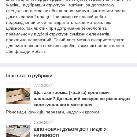
Фахівці, підібравши структуру і відтінки, за допомогою
спеціального склеює обладнання, можуть виготовити листи
досить великої площі. При якісно виконаній роботі
недосвідчений очей не відрізнить такий матеріал від
цілісного, так як стик при дотриманні технології та
правильному підборі структури суміжних елементів,
практично невиразний. Такий лист можна використовувати
для виготовлення великих виробів, таких як настінні панно
або фасади меблів.
Інші статті рубрики
27.12.2024
Що таке кромка (крайка) простими
словами? Докладний екскурс по різновидах
кромкувального матеріалу
Різновиди, функції, переваги, недоліки кромки
15.04.2024
ШПОНОВАНІ ДУБОМ ДСП І МДФ У
НАЯВНОСТІ