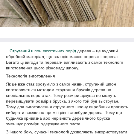
Струганий шпон екзотичних порід
дерева – це чудовий
обробний матеріал, що володіє масою переваг і переваг.
Багато ці вигоди та переваги випливають з самої технології
виготовлення цього різновиду шпону.
Технологія виготовлення
Як це вже стає зрозуміло з самої назви, струганий шпон
виготовляється методом стругання брусків дерева на
спеціальних верстатах. Тому розміри аркуша не можуть
перевищувати розмірів бруска, з якого той був выструган.
Тому для виготовлення струганого шпону виробники прагнуть
вибирати виключно прямі і рівні стовбури дерева. Тому що
будь-яка кривизна або нерівність дерев'яного бруска
зменшує розміри одержуваного листа.
З іншого боку, сучасні технології дозволяють використовувати