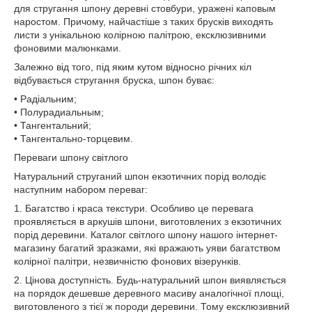
для стругання шпону деревні стовбури, уражені каповым
наростом. Причому, найчастіше з таких брусків виходять
листи з унікальною колірною палітрою, ексклюзивними
фоновими малюнками.
Залежно від того, під яким кутом відносно річних кіл
відбувається стругання бруска, шпон буває:
• Радіальним;
• Полурадиальным;
• Тангентальний;
• Тангентально-торцевим.
Переваги шпону світлого
Натуральний струганий шпон екзотичних порід володіє
наступним набором переваг:
1. Багатство і краса текстури. Особливо це перевага
проявляється в аркушів шпони, виготовлених з екзотичних
порід деревини. Каталог світлого шпону нашого інтернет-
магазину багатий зразками, які вражають уяви багатством
колірної палітри, незвичністю фонових візерунків.
2. Цінова доступність. Будь-натуральний шпон виявляється
на порядок дешевше деревного масиву аналогічної площі,
виготовленого з тієї ж породи деревини. Тому ексклюзивний