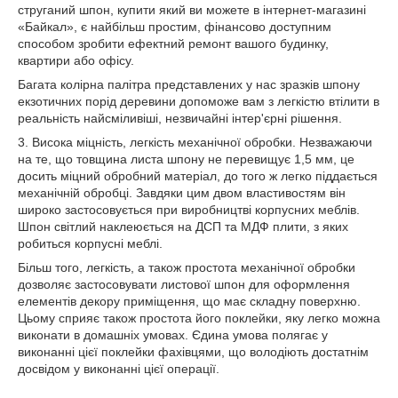
струганий шпон, купити який ви можете в інтернет-магазині
«Байкал», є найбільш простим, фінансово доступним
способом зробити ефектний ремонт вашого будинку,
квартири або офісу.
Багата колірна палітра представлених у нас зразків шпону
екзотичних порід деревини допоможе вам з легкістю втілити в
реальність найсміливіші, незвичайні інтер'єрні рішення.
3. Висока міцність, легкість механічної обробки. Незважаючи
на те, що товщина листа шпону не перевищує 1,5 мм, це
досить міцний обробний матеріал, до того ж легко піддається
механічній обробці. Завдяки цим двом властивостям він
широко застосовується при виробництві корпусних меблів.
Шпон світлий наклеюється на ДСП та МДФ плити, з яких
робиться корпусні меблі.
Більш того, легкість, а також простота механічної обробки
дозволяє застосовувати листової шпон для оформлення
елементів декору приміщення, що має складну поверхню.
Цьому сприяє також простота його поклейки, яку легко можна
виконати в домашніх умовах. Єдина умова полягає у
виконанні цієї поклейки фахівцями, що володіють достатнім
досвідом у виконанні цієї операції.