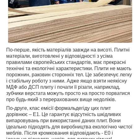
По-перше, якість матеріалів завжди на висоті. Плитні
матеріали, виготовлені у відповідності з усіма
правилами європейських стандартів, має прекрасні
технічні та екологічні характеристики. Плити не мають
порожнин, раковин сторонніх тел. Це забезпечує легку
і стабільну роботу з ними. Адже якщо взяти неякісну
МДФ або ДСП плиту і почати її різати, наприклад,
зубчики верстата можуть просто на просто порватися
про будь-який з перерахованих вище недоліків.
По-друге, клас емісії формальдегіду цих плит
дорівнює – Е1. Це гарантує відсутність шкідливих
випаровувань при використанні даних плит. Вони
ідеально підходять для виробництва екологічно чистої
меблів. Після кромкования відповідають - Е0 і