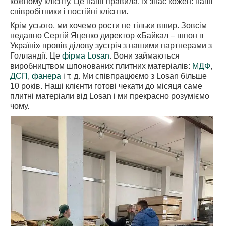
кожному клієнту. Це наші правила. Їх знає кожен: наші
співробітники і постійні клієнти.
Крім усього, ми хочемо рости не тільки вшир. Зовсім
недавно Сергій Яценко директор «Байкал – шпон в
Україні» провів ділову зустріч з нашими партнерами з
Голландії. Це
фірма Losan
. Вони займаються
виробництвом шпонованих плитних матеріалів:
МДФ
,
ДСП
,
фанера
і т. д. Ми співпрацюємо з Losan більше
10 років. Наші клієнти готові чекати до місяця саме
плитні матеріали від Losan і ми прекрасно розуміємо
чому.