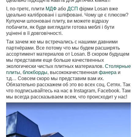
ідеально підходять навіть для дитячих кімнат!
І, по-третє, плити
МДФ
або
ДСП
фірми Losan вже
ідеально калібровані і шліфовані. Чому це є плюсом?
Купуючи шпоновані плиту, ви можете відразу
побачити, як буде виглядати готова меблі і бути
уцінені в її довговічності.
Так зачем же мы встречались с нашими давними
партнёрами. Все потому что мы будем расширять
ассортимент материалов от Losan. В скором будущем
мы представим еще больше качественных
экологически чистых плитных материалов.
Столярные
плиты
,
блокборды
, высококачественная
фанера
и
т.д… Совсем скоро мы представим вам их.
Обязательно расскажем об это во всех соц. Сетях. Так
что подписывайтесь на нас в Instagram, Facebook. Там
мы всегда рассказываем всем, что происходит у нас!