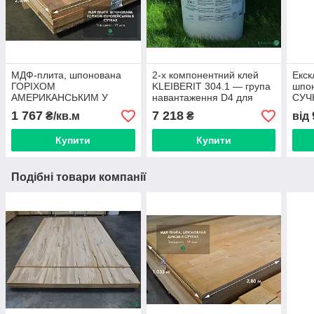
МДФ-плита, шпонована
2-х компонентний клей
Екск
ГОРІХОМ
KLEIBERIT 304.1 — група
шпо
АМЕРИКАНСЬКИМ У
навантаження D4 для
СУЧ
СУЧКАХ (малюнок
водостійких сполук (відро
2,8х
1 767
7 218
₴/кв.м
₴
від
паркет), 19 мм 2,8х1,033
26 кг)
м
Купити
Купити
Подібні товари компанії