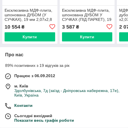
Ексклюзивна МДФ-плита,
Ексклюзивна МДФ-плита,
МДФ
шпонована ДУБОМ (У
шпонована ДУБОМ У
дубо
СУЧКАХ), 19 мм 2,07x2,8
СУЧКАХ (ПІД ПАРКЕТ), 19
х2,0
м = 5.8 м² ( 1 лист )
мм 2,8x1,033 м = 2.9 м² (
10 554
3 587
2 0
₴
₴
1 лист )
Купити
Купити
Про нас
89% позитивних з 19 відгуків за рік
Працює з 06.09.2012
м. Київ
Здолбунівська, 7д (заїзд - Дніпровська набережна, 17е),
Київ, Україна
Контакти
Сьогодні вихідний
Показати весь графік роботи