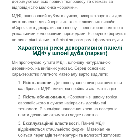
дотримуються всіх правил техпроцесу та стежать за
відповідністю малюнка «сорочки».
МДФ, шпонований дубом в сучках, використовується для
виготовлення дизайнерських та ексклюзивних виробів.
«Сорочка» з декоративного шпону – неповторне полотно з
унікальними кольоровими переходами. Візерунок формують
не лише річні кільця, а й різні за розміром і формою сучки.
Характерні риси декоративної панелі
МДФ у шпоні дуба (паркет)
Ми пропонуємо купити МДФ, шпонову натуральною
деревиною, на вигідних умовах. Серед основних
характеристик плитного матеріалу варто виділити:
Якість основи
. Для шпонування використовуються
калібровані МДФ-плити, які пройшли акліматизацію.
Якість облицювання
. «Сорочки» зі шпону горіха
європейського в сучках набирають досвідчені
технологи. Рівномірне нанесення клею на поверхню
плити дозволяє отримати гладке полотно.
Експлуатаційні властивості
. Панелі МДФ
відрізняються стабільністю форми. Матеріал не
боїться перепадів температури та вологості житлових