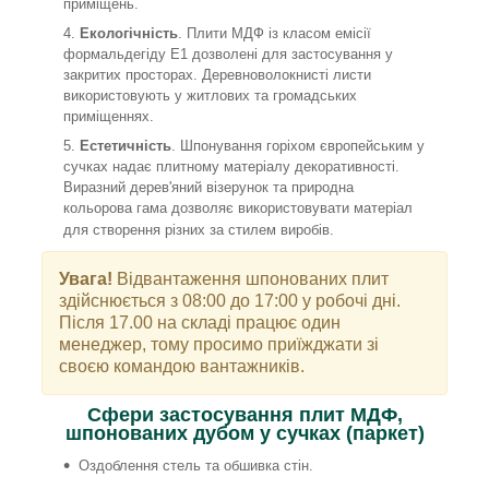
приміщень.
Екологічність
. Плити МДФ із класом емісії
формальдегіду Е1 дозволені для застосування у
закритих просторах. Деревноволокнисті листи
використовують у житлових та громадських
приміщеннях.
Естетичність
. Шпонування горіхом європейським у
сучках надає плитному матеріалу декоративності.
Виразний дерев'яний візерунок та природна
кольорова гама дозволяє використовувати матеріал
для створення різних за стилем виробів.
Увага!
Відвантаження шпонованих плит
здійснюється з 08:00 до 17:00 у робочі дні.
Після 17.00 на складі працює один
менеджер, тому просимо приїжджати зі
своєю командою вантажників.
Сфери застосування плит МДФ,
шпонованих дубом у сучках (паркет)
Оздоблення стель та обшивка стін.