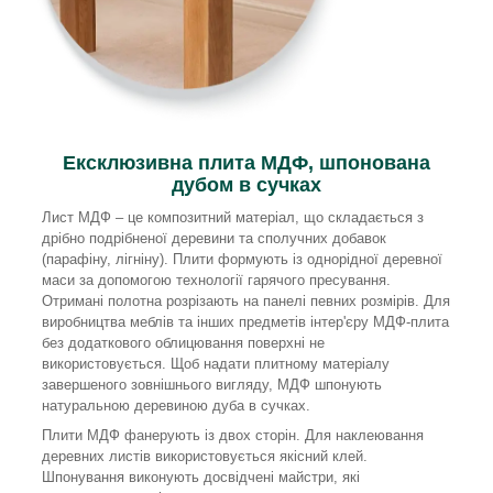
Ексклюзивна плита МДФ, шпонована
дубом в сучках
Лист МДФ – це композитний матеріал, що складається з
дрібно подрібненої деревини та сполучних добавок
(парафіну, лігніну). Плити формують із однорідної деревної
маси за допомогою технології гарячого пресування.
Отримані полотна розрізають на панелі певних розмірів. Для
виробництва меблів та інших предметів інтер'єру МДФ-плита
без додаткового облицювання поверхні не
використовується. Щоб надати плитному матеріалу
завершеного зовнішнього вигляду, МДФ шпонують
натуральною деревиною дуба в сучках.
Плити МДФ фанерують із двох сторін. Для наклеювання
деревних листів використовується якісний клей.
Шпонування виконують досвідчені майстри, які