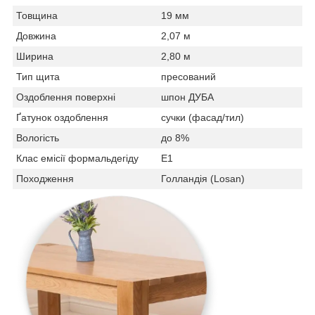
Товщина
19 мм
Довжина
2,07 м
Ширина
2,80 м
Тип щита
пресований
Оздоблення поверхні
шпон ДУБА
Ґатунок оздоблення
сучки (фасад/тил)
Вологість
до 8%
Клас емісії формальдегіду
Е1
Походження
Голландія (Losan)