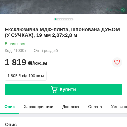
Ексклюзивна МДФ-плита, шпонована ДУБОМ
(У СУЧКАХ), 19 мм 2,07x2,8 м
В наявності
Код: *10307
Опт і роздріб
1 819
₴/кв.м
1 805 ₴
від 100 кв.м
Купити
Опис
Характеристики
Доставка
Оплата
Умови п
Опис