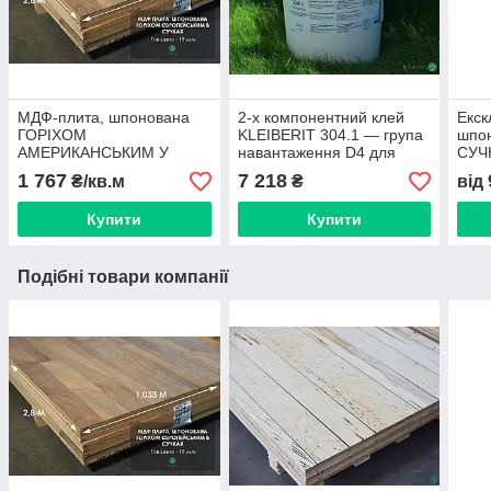
МДФ-плита, шпонована
2-х компонентний клей
Екск
ГОРІХОМ
KLEIBERIT 304.1 — група
шпо
АМЕРИКАНСЬКИМ У
навантаження D4 для
СУЧ
СУЧКАХ (малюнок
водостійких сполук (відро
2,8х
1 767
7 218
₴/кв.м
₴
від
паркет), 19 мм 2,8х1,033
26 кг)
м
Купити
Купити
Подібні товари компанії