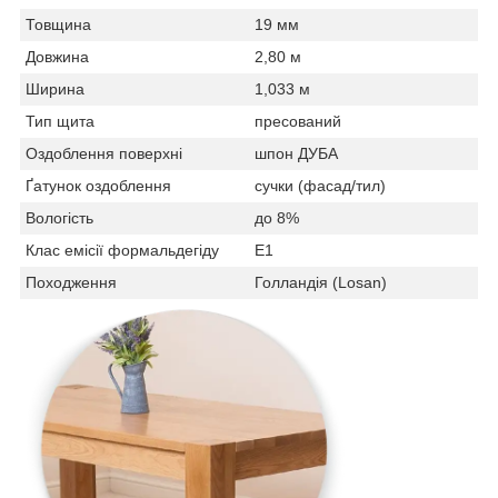
Товщина
19 мм
Довжина
2,80 м
Ширина
1,033 м
Тип щита
пресований
Оздоблення поверхні
шпон ДУБА
Ґатунок оздоблення
сучки (фасад/тил)
Вологість
до 8%
Клас емісії формальдегіду
Е1
Походження
Голландія (Losan)