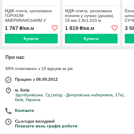
МДФ-плита, шпонована
МДФ-плита, шпонована
Екск
ГОРІХОМ
ясеном у сучках (дошка),
шпо
АМЕРИКАНСЬКИМ У
19 мм 2,8х1,033 м
СУЧК
СУЧКАХ (малюнок
мм 2
1 767
1 819
3 5
₴/кв.м
₴/кв.м
паркет), 19 мм 2,8х1,033
1 ли
м
Купити
Купити
Про нас
89% позитивних з 19 відгуків за рік
Працює з 06.09.2012
м. Київ
Здолбунівська, 7д (заїзд - Дніпровська набережна, 17е),
Київ, Україна
Контакти
Сьогодні вихідний
Показати весь графік роботи