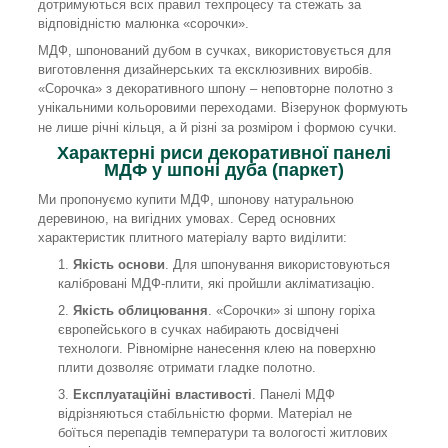
дотримуються всіх правил техпроцесу та стежать за
відповідністю малюнка «сорочки».
МДФ, шпонований дубом в сучках, використовується для
виготовлення дизайнерських та ексклюзивних виробів.
«Сорочка» з декоративного шпону – неповторне полотно з
унікальними кольоровими переходами. Візерунок формують
не лише річні кільця, а й різні за розміром і формою сучки.
Характерні риси декоративної панелі
МДФ у шпоні дуба (паркет)
Ми пропонуємо купити МДФ, шпонову натуральною
деревиною, на вигідних умовах. Серед основних
характеристик плитного матеріалу варто виділити:
Якість основи
. Для шпонування використовуються
калібровані МДФ-плити, які пройшли акліматизацію.
Якість облицювання
. «Сорочки» зі шпону горіха
європейського в сучках набирають досвідчені
технологи. Рівномірне нанесення клею на поверхню
плити дозволяє отримати гладке полотно.
Експлуатаційні властивості
. Панелі МДФ
відрізняються стабільністю форми. Матеріал не
боїться перепадів температури та вологості житлових