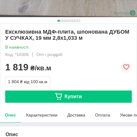
Ексклюзивна МДФ-плита, шпонована ДУБОМ
У СУЧКАХ, 19 мм 2,8х1,033 м
В наявності
Код: *10306
Опт і роздріб
1 819
₴/кв.м
1 804 ₴
від 100 кв.м
Купити
Опис
Характеристики
Доставка
Оплата
Умови п
Опис