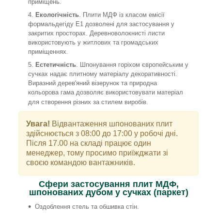
приміщень.
Екологічність
. Плити МДФ із класом емісії
формальдегіду Е1 дозволені для застосування у
закритих просторах. Деревноволокнисті листи
використовують у житлових та громадських
приміщеннях.
Естетичність
. Шпонування горіхом європейським у
сучках надає плитному матеріалу декоративності.
Виразний дерев'яний візерунок та природна
кольорова гама дозволяє використовувати матеріал
для створення різних за стилем виробів.
Увага!
Відвантаження шпонованих плит
здійснюється з 08:00 до 17:00 у робочі дні.
Після 17.00 на складі працює один
менеджер, тому просимо приїжджати зі
своєю командою вантажників.
Сфери застосування плит МДФ,
шпонованих дубом у сучках (паркет)
Оздоблення стель та обшивка стін.