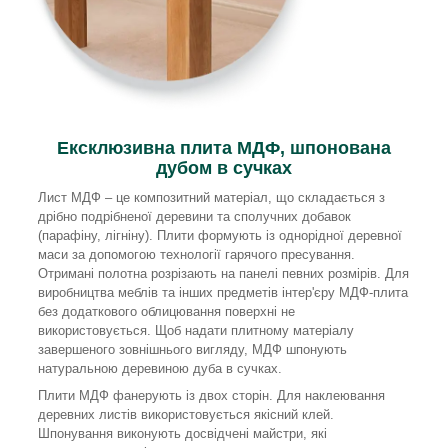
Ексклюзивна плита МДФ, шпонована
дубом в сучках
Лист МДФ – це композитний матеріал, що складається з
дрібно подрібненої деревини та сполучних добавок
(парафіну, лігніну). Плити формують із однорідної деревної
маси за допомогою технології гарячого пресування.
Отримані полотна розрізають на панелі певних розмірів. Для
виробництва меблів та інших предметів інтер'єру МДФ-плита
без додаткового облицювання поверхні не
використовується. Щоб надати плитному матеріалу
завершеного зовнішнього вигляду, МДФ шпонують
натуральною деревиною дуба в сучках.
Плити МДФ фанерують із двох сторін. Для наклеювання
деревних листів використовується якісний клей.
Шпонування виконують досвідчені майстри, які