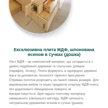
Ексклюзивна плита МДФ, шпонована
ясеном в сучках (дошка)
Лист МДФ – це композитний матеріал, що складається з
дрібно подрібненої деревини та сполучних добавок
(парафіну, лігніну). Плити формують із однорідної деревної
маси за допомогою технології гарячого пресування.
Отримані полотна розрізають на панелі певних розмірів. Для
виробництва меблів та інших предметів інтер'єру МДФ-плита
без додаткового облицювання поверхні не
використовується. Щоб надати плитному матеріалу
завершеного зовнішнього вигляду, МДФ шпонують
натуральною деревиною ясеном в сучках (дошка).