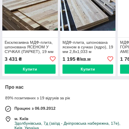
Ексклюзивна МДФ-плита,
МДФ-плита, шпонована
МДФ
шпонована ЯСЕНОМ У
ясеном в сучках (ядро), 19
ГОР
СУЧКАХ (ПАРКЕТ), 19 мм
мм 2,8х1,033 м
АМЕ
2,8х1,033 м = 2.9 м² ( 1
СУЧ
3 431
1 195
1 7
₴
₴/кв.м
лист )
парк
м
Купити
Купити
Про нас
89% позитивних з 19 відгуків за рік
Працює з 06.09.2012
м. Київ
Здолбунівська, 7д (заїзд - Дніпровська набережна, 17е),
Київ, Україна