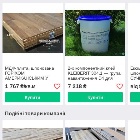
МДФ-плита, шпонована
2-х компонентний клей
Екск
ГОРІХОМ
KLEIBERIT 304.1 — група
шпо
АМЕРИКАНСЬКИМ У
навантаження D4 для
СУЧ
СУЧКАХ (малюнок
водостійких сполук (відро
2,8х
1 767
7 218
₴/кв.м
₴
від
паркет), 19 мм 2,8х1,033
26 кг)
м
Купити
Купити
Подібні товари компанії