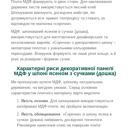
Плити МДФ фанерують із двох сторін. Для наклеювання
деревних листів використовується якісний клей.
Шпонування виконують досвідчені майстри, які
дотримуються всіх правил техпроцесу та стежать за
відповідністю малюнка «сорочки».
МДФ, шпонований ясеном в сучках (дошка),
використовується для виготовлення дизайнерських та
ексклюзивних виробів. «Сорочка» з декоративного шпону –
неповторне полотно з унікальними кольоровими
переходами. Візерунок формують не лише річні кільця, а й
різні за розміром і формою сучки.
Характерні риси декоративної панелі
МДФ у шпоні ясеном з сучками (дошка)
Ми пропонуємо купити МДФ, шпонову натуральною
деревиною, на вигідних умовах. Серед основних
характеристик плитного матеріалу варто виділити:
Якість основи
. Для шпонування використовуються
калібровані МДФ-плити, які пройшли акліматизацію.
Якість облицювання
. «Сорочки» зі шпону ясена в
сучках (дошка) набирають досвідчені технологи.
Рівномірне нанесення клею на поверхню плити