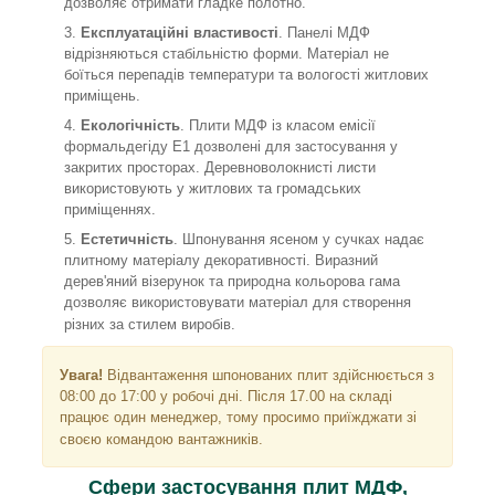
дозволяє отримати гладке полотно.
Експлуатаційні властивості
. Панелі МДФ
відрізняються стабільністю форми. Матеріал не
боїться перепадів температури та вологості житлових
приміщень.
Екологічність
. Плити МДФ із класом емісії
формальдегіду Е1 дозволені для застосування у
закритих просторах. Деревноволокнисті листи
використовують у житлових та громадських
приміщеннях.
Естетичність
. Шпонування ясеном у сучках надає
плитному матеріалу декоративності. Виразний
дерев'яний візерунок та природна кольорова гама
дозволяє використовувати матеріал для створення
різних за стилем виробів.
Увага!
Відвантаження шпонованих плит здійснюється з
08:00 до 17:00 у робочі дні. Після 17.00 на складі
працює один менеджер, тому просимо приїжджати зі
своєю командою вантажників.
Сфери застосування плит МДФ,