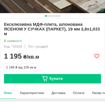
Ексклюзивна МДФ-плита, шпонована
ЯСЕНОМ У СУЧКАХ (ПАРКЕТ), 19 мм 2,8х1,033
м
В наявності
Код: *10324
Опт і роздріб
1 195
₴/кв.м
1 186 ₴
від 100 кв.м
Купити
Опис
Характеристики
Доставка
Оплата
Умови п