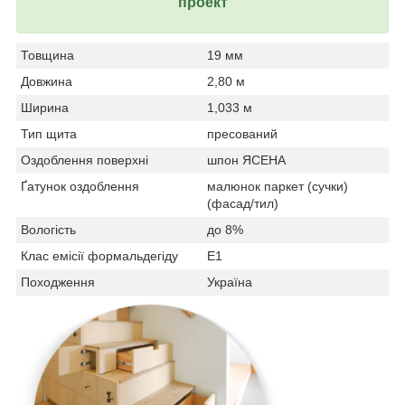
проект
Товщина
19 мм
Довжина
2,80 м
Ширина
1,033 м
Тип щита
пресований
Оздоблення поверхні
шпон ЯСЕНА
Ґатунок оздоблення
малюнок паркет (сучки)
(фасад/тил)
Вологість
до 8%
Клас емісії формальдегіду
Е1
Походження
Україна