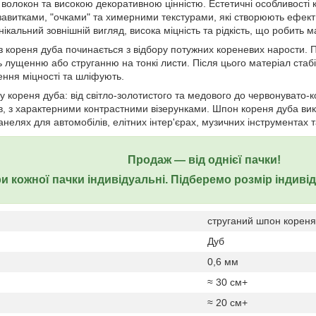
олокон та високою декоративною цінністю. Естетичні особливості 
 завитками, "очками" та химерними текстурами, які створюють ефект
нікальний зовнішній вигляд, висока міцність та рідкість, що робить м
 кореня дуба починається з відбору потужних кореневих нарости. П
ь лущенню або струганню на тонкі листи. Після цього матеріал стаб
ння міцності та шліфують.
ну кореня дуба: від світло-золотистого та медового до червонувато-
ів, з характерними контрастними візерунками. Шпон кореня дуба ви
анелях для автомобілів, елітних інтер'єрах, музичних інструментах 
Продаж ― від однієї пачки!
и кожної пачки індивідуальні. Підберемо розмір індиві
струганий шпон кореня 
Дуб
0,6 мм
≈ 30 см+
≈ 20 см+