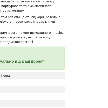
капа дуба полягають у хаотичному
 мармуровості та ексклюзивності.
атеріал елітним.
отім кап очищають від кори, ретельно
ілізують, просочують спеціальними
коричневого, темно-шоколадного і навіть
користовується в декоративному
та предметах розкоші.
дуально під Ваш проект
і капа