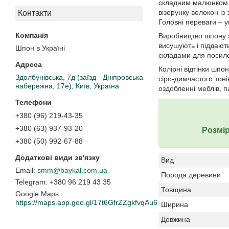
складним малюнком в
візерунку волокон із
Контакти
Головні переваги – у
Виробництво шпону з
висушують і піддают
Шпон в Україні
складами для посиле
Колірні відтінки шпо
Здолбунівська, 7д (заїзд - Дніпровська
сіро-димчастого тон
набережна, 17е), Київ, Україна
оздобленні меблів, п
+380 (96) 219-43-35
+380 (63) 937-93-20
Розмір
+380 (50) 992-67-88
Вид
smm@baykal.com.ua
Порода деревини
+380 96 219 43 35
Товщина
Google Maps
https://maps.app.goo.gl/17t6GfrZZgkfvqAu6
Ширина
Довжина