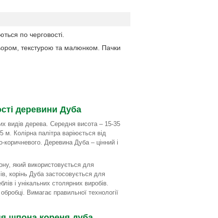
ються по черговості.
льором, текстурою та малюнком. Пачки
сті деревини Дуба
х видів дерева. Середня висота – 15-35
,5 м. Колірна палітра варіюється від
о-коричневого. Деревина Дуба – цінний і
ону, який використовується для
ів, корінь Дуба застосовується для
лів і унікальних столярних виробів.
обробці. Вимагає правильної технології
я шпона кореня дуба