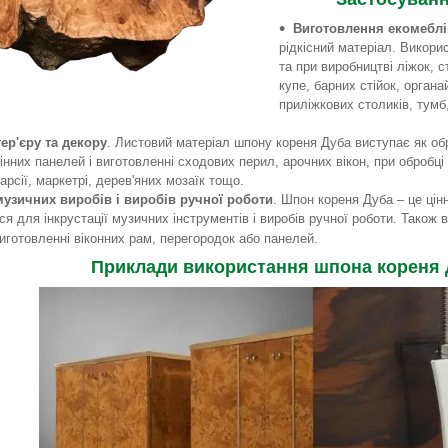
Виготовлення екомеблі
рідкісний матеріал. Викори
та при виробництві ліжок, с
купе, барних стійок, органай
приліжкових столиків, тумб,
ер'єру та декору
. Листовий матеріал шпону кореня Дуба виступає як об
інних панелей і виготовленні сходових перил, арочних вікон, при обробці
арсії, маркетрі, дерев'яних мозаїк тощо.
музичних виробів і виробів ручної роботи
. Шпон кореня Дуба – це цінн
я для інкрустації музичних інструментів і виробів ручної роботи. Також
иготовленні віконних рам, перегородок або панелей.
Приклади використання шпона кореня 