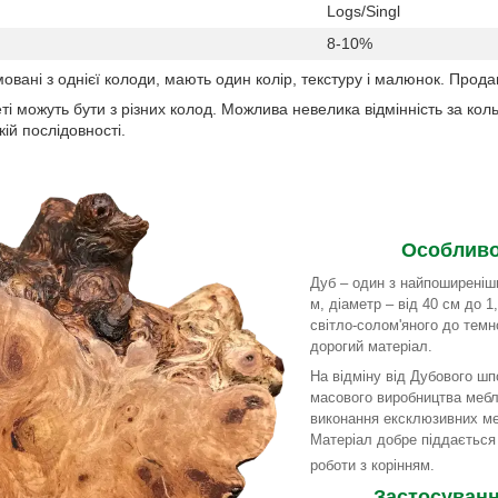
Logs/Singl
8-10%
вані з однієї колоди, мають один колір, текстуру і малюнок. Прода
ті можуть бути з різних колод. Можлива невелика відмінність за ко
ій послідовності.
Особливо
Дуб – один з найпоширеніши
м, діаметр – від 40 см до 1
світло-солом'яного до темн
дорогий матеріал.
На відміну від Дубового шп
масового виробництва мебл
виконання ексклюзивних меб
Матеріал добре піддається 
роботи з корінням.
Застосуванн