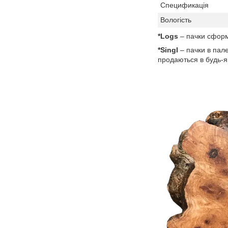
Спецификація
Вологість
*Logs
– пачки сформо
*Singl
– пачки в пале
продаються в будь-як