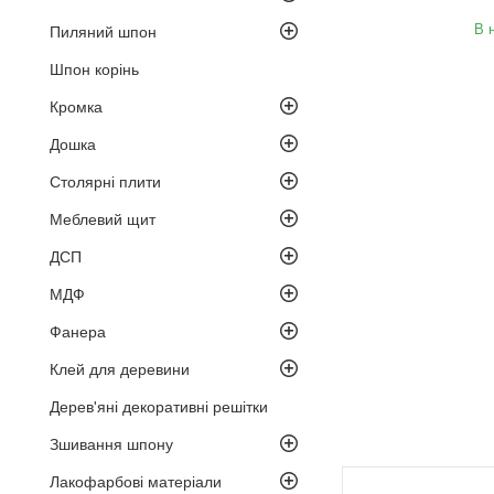
В 
Пиляний шпон
Шпон корінь
Кромка
Дошка
Столярні плити
Меблевий щит
ДСП
МДФ
Фанера
Клей для деревини
Дерев'яні декоративні решітки
Зшивання шпону
Лакофарбові матеріали