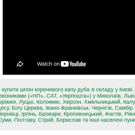
купити шпон кореневого капу дуба зі складу у Києві
евізниками («НП», САТ, «Укрпошта») у Миколаїв, Льві
оріжжя, Луцьк, Коломию, Херсон, Хмельницький, Кал
есу, Білу Церква, Івано-Франківськ, Чернігів, Самбір
ернівці, Ірпінь, Бровари, Кропивницький, Фастів, Рів
Суми, Полтаву, Стрий, Борислав та інші населені пунк