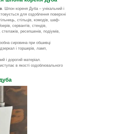
в
. Шпон кореня Дуба – унікальний і
стовується для оздоблення поверхні
тільниць, стільців, комодів, шаф-
зерів, сервантів, стендів,
 стелажів, ресепшенів, подіумів,
робна сировина при обшивці
 дзеркал і торшерів, ламп,
ий і дорогий матеріал.
 виступає в якості оздоблювального
дуба