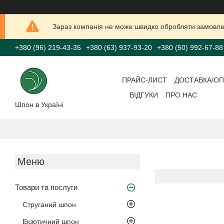
Зараз компанія не може швидко обробляти замовлен
+380 (96) 219-43-35
+380 (63) 937-93-20
+380 (50) 992-67-88
ПРАЙС-ЛИСТ
ДОСТАВКА/ОП
ВІДГУКИ
ПРО НАС
Шпон в Україні
Товари та послуги
Струганий шпон
Екзотичний шпон