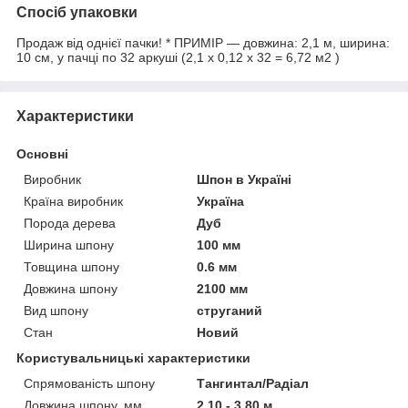
Спосіб упаковки
Продаж від однієї пачки! * ПРИМІР — довжина: 2,1 м, ширина:
10 см, у пачці по 32 аркуші (2,1 х 0,12 х 32 = 6,72 м2 )
Характеристики
Основні
Виробник
Шпон в Україні
Країна виробник
Україна
Порода дерева
Дуб
Ширина шпону
100 мм
Товщина шпону
0.6 мм
Довжина шпону
2100 мм
Вид шпону
струганий
Стан
Новий
Користувальницькі характеристики
Спрямованість шпону
Тангинтал/Радіал
Довжина шпону, мм
2,10 - 3,80 м