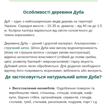
Особливості деревини Дуба
Дуб – один з найпоширеніших видів дерева на території
України. Середня висота – 15-35 м, діаметр – від 40 см до 1,5
м. Колірна палітра варіюється від світло-солом'яного до
темно-коричневого.
Деревина Дубу – цінний і дорогий матеріал. Альтернатива –
струганий шпон
. Шпон Дуба має високу водонепроникність
(йому не страшна волога і складні умови експлуатації),
відмінні антисептичні властивості (стійкий до появи грибка,
цвілі, розвитку бактерій і мікроорганізмів) і гарну міцність.
Дубовий шпон легко обробляється. Для додання необхідного
відтінку його покривають морилками, вибілюють або воскують.
Де застосовується натуральний шпон Дуба?
Виготовлення екомеблів
. Оздоблення поверхні та
виробництво ліжок, стільниць, стільців, комодів, шаф-
купе, барних стійок, органайзерів, сервантів, стендів,
столиків, тумб, стелажів, ресепшенів, подіумів, парт і т.д.