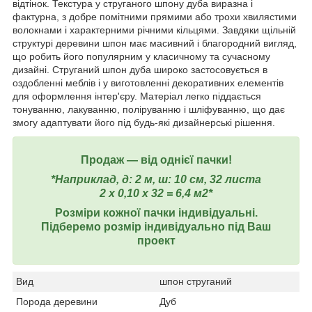
відтінок. Текстура у струганого шпону дуба виразна і
фактурна, з добре помітними прямими або трохи хвилястими
волокнами і характерними річними кільцями. Завдяки щільній
структурі деревини шпон має масивний і благородний вигляд,
що робить його популярним у класичному та сучасному
дизайні. Струганий шпон дуба широко застосовується в
оздобленні меблів і у виготовленні декоративних елементів
для оформлення інтер'єру. Матеріал легко піддається
тонуванню, лакуванню, поліруванню і шліфуванню, що дає
змогу адаптувати його під будь-які дизайнерські рішення.
Продаж ― від однієї пачки!
*Наприклад, д: 2 м, ш: 10 см, 32 листа
2 х 0,10 х 32 = 6,4 м2*
Розміри кожної пачки індивідуальні.
Підберемо розмір індивідуально під Ваш
проект
Вид
шпон струганий
Порода деревини
Дуб