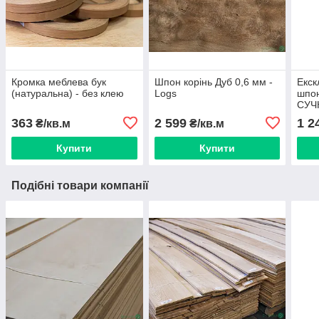
Кромка меблева бук
Шпон корінь Дуб 0,6 мм -
Екск
(натуральна) - без клею
Logs
шпо
СУЧК
мм 2
363
2 599
1 2
₴/кв.м
₴/кв.м
Купити
Купити
Подібні товари компанії