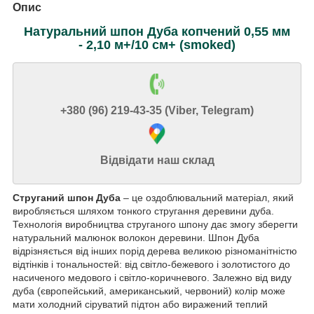
Опис
Натуральний шпон Дуба копчений 0,55 мм
- 2,10 м+/10 см+ (smoked)
+380 (96) 219-43-35 (Viber, Telegram)
Відвідати наш склад
Струганий шпон Дуба
– це оздоблювальний матеріал, який
виробляється шляхом тонкого стругання деревини дуба.
Технологія виробництва струганого шпону дає змогу зберегти
натуральний малюнок волокон деревини. Шпон Дуба
відрізняється від інших порід дерева великою різноманітністю
відтінків і тональностей: від світло-бежевого і золотистого до
насиченого медового і світло-коричневого. Залежно від виду
дуба (європейський, американський, червоний) колір може
мати холодний сіруватий підтон або виражений теплий