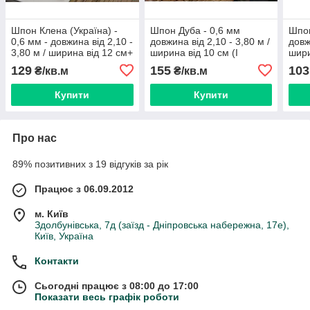
Шпон Клена (Україна) -
Шпон Дуба - 0,6 мм
Шпон
0,6 мм - довжина від 2,10 -
довжина від 2,10 - 3,80 м /
довж
3,80 м / ширина від 12 см+
ширина від 10 см (I
шири
(I ґатунок)
ґатунок)
ґату
129
155
103
₴/кв.м
₴/кв.м
Купити
Купити
Про нас
89% позитивних з 19 відгуків за рік
Працює з 06.09.2012
м. Київ
Здолбунівська, 7д (заїзд - Дніпровська набережна, 17е),
Київ, Україна
Контакти
Сьогодні працює з 08:00 до 17:00
Показати весь графік роботи