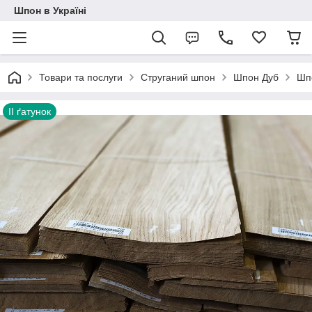
Шпон в Україні
Товари та послуги
Струганий шпон
Шпон Дуб
Шпо
II ґатунок