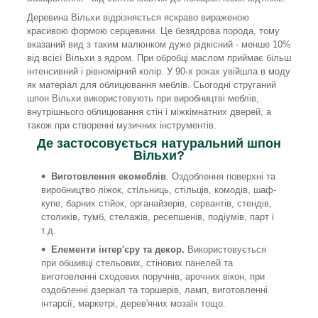
Деревина Вільхи відрізняється яскраво вираженою
красивою формою серцевини. Це безядрова порода, тому
вказаний вид з таким малюнком дуже рідкісний - менше 10%
від всієї Вільхи з ядром. При обробці маслом приймає більш
інтенсивний і рівномірний колір. У 90-х роках увійшла в моду
як матеріал для облицювання меблів. Сьогодні струганий
шпон Вільхи використовують при виробництві меблів,
внутрішнього облицювання стін і міжкімнатних дверей, а
також при створенні музичних інструментів.
Де застосовується натуральний шпон
Вільхи?
Виготовлення екомеблів
. Оздоблення поверхні та
виробництво ліжок, стільниць, стільців, комодів, шаф-
купе, барних стійок, органайзерів, сервантів, стендів,
столиків, тумб, стелажів, ресепшенів, подіумів, парт і
т.д.
Елементи інтер'єру та декор.
Використовується
при обшивці стельових, стінових панелей та
виготовленні сходових поручнів, арочних вікон, при
оздобленні дзеркал та торшерів, ламп, виготовленні
інтарсії, маркетрі, дерев'яних мозаїк тощо.