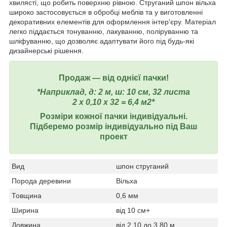
хвилясті, що робить поверхню рівною. Струганий шпон вільха
широко застосовується в обробці меблів та у виготовленні
декоративних елементів для оформлення інтер'єру. Матеріал
легко піддається тонуванню, лакуванню, поліруванню та
шліфуванню, що дозволяє адаптувати його під будь-які
дизайнерські рішення.
Продаж ― від однієї пачки!
*Наприклад, д: 2 м, ш: 10 см, 32 листа
2 х 0,10 х 32 = 6,4 м2*
Розміри кожної пачки індивідуальні.
Підберемо розмір індивідуально під Ваш
проект
Вид
шпон струганий
Порода деревини
Вільха
Товщина
0,6 мм
Ширина
від 10 см+
Довжина
від 2,10 до 3,80 м