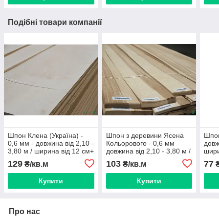
Подібні товари компанії
Шпон Клена (Україна) -
Шпон з деревини Ясена
Шпон
0,6 мм - довжина від 2,10 -
Кольорового - 0,6 мм
довж
3,80 м / ширина від 12 см+
довжина від 2,10 - 3,80 м /
шири
(I ґатунок)
ширина від 10 см, 1
ґату
129
103
77
₴/кв.м
₴/кв.м
₴
ґатунок
Купити
Купити
Про нас