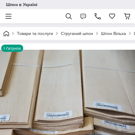
Шпон в Україні
Товари та послуги
Струганий шпон
Шпон Вільха
I ґатунок