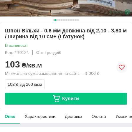
Шпон Вільхи - 0,6 мм довжина від 2,10 - 3,80 м
/ ширина від 10 см+ (I ґатунок)
В наявності
Код: * 10124
Опт і роздріб
103
₴/кв.м
Мінімальна сума замовлення на сайті — 1 000 ₴
102 ₴
від 200 кв.м
Купити
Опис
Характеристики
Доставка
Оплата
Умови п