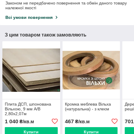
Законом не передбачено повернення та обмін даного товару
належної якості
Всі умови повернення
З цим товаром також замовляють
Плита ДСП, шпонована
Кромка меблева Вільха
Дере
Вільхою, 9 мм А/B
(натуральна) - з клеєм
реші
2,80х2,07м
1 040
467
701
₴/кв.м
₴/кв.м
Купити
Купити