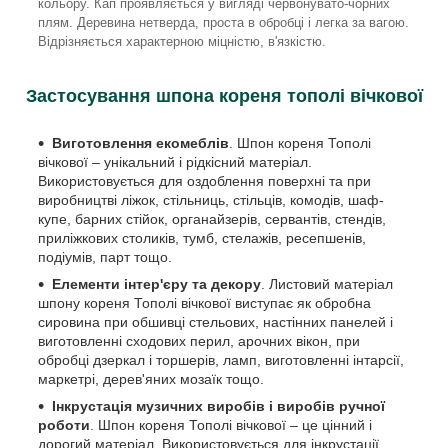
кольору. Кап проявляється у вигляді червонувато-чорних
плям. Деревина нетверда, проста в обробці і легка за вагою.
Відрізняється характерною міцністю, в'язкістю.
Застосування шпона кореня тополі вічкової
Виготовлення екомеблів
. Шпон кореня Тополі
вічкової – унікальний і рідкісний матеріал.
Використовується для оздоблення поверхні та при
виробництві ліжок, стільниць, стільців, комодів, шаф-
купе, барних стійок, органайзерів, сервантів, стендів,
приліжкових столиків, тумб, стелажів, ресепшенів,
подіумів, парт тощо.
Елементи інтер'єру та декору
. Листовий матеріал
шпону кореня Тополі вічкової виступає як обробна
сировина при обшивці стельових, настінних панелей і
виготовленні сходових перил, арочних вікон, при
обробці дзеркал і торшерів, ламп, виготовленні інтарсії,
маркетрі, дерев'яних мозаїк тощо.
Інкрустація музичних виробів і виробів ручної
роботи
. Шпон кореня Тополі вічкової – це цінний і
дорогий матеріал. Використовується для інкрустації