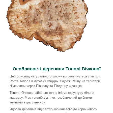
Особливості деревини Тополі Вічкової
Цей різновид натурального шпону виготовляється з тополі.
Росте Тополя в лугових угіддях вздовж Рейну на території
Німеччини через Північну та Південну Францію.
Тополя Очкова найбільш точно імітує структуру білого
мармуру. Має теплий відтінок, розбавлений дрібними
темними вкрапленнями.
Ядрова деревина від світло-коричневого до коричневого