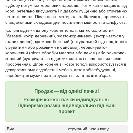
відбору потужних кореневих наростів. Потім кап очищають від
кори, ретельно висушують і піддають лущенню або струганню
на тонкі листи. Після цього матеріал стабілізують, просочують
спеціальними складами для посилення міцності та шліфують.
Колірні відтінки шпону кореня тополі: світло-золотистий
(базовий колір деревини), жовто-коричневий (зустрічається у
старих дерев), кремово-бежевий (натуральний відтінок, іноді з
сіруватими або рожевими нюансами), червонувато-
коричневий (після обробки маслом або лаком) або оливково-
зелений (зустрічається в деяких сортах і після певних видів
просочення). Шпон кореня вічкової тополі використовується в
декоративному оздобленні меблів, автомобілебудуванні,
виробництві музичних інструментів, елітних інтер'єрах.
Продаж ― від однієї пачки!
Розміри кожної пачки індивідуальні.
Підберемо розмір індивідуально під Ваш
проект
Вид
струганий шпон капу