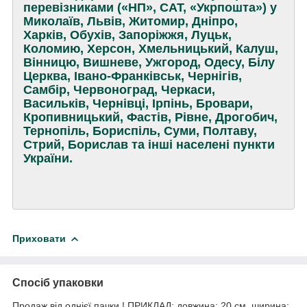
перевізниками («НП», САТ, «Укрпошта») у
Миколаїв, Львів, Житомир, Дніпро,
Харків, Обухів, Запоріжжя, Луцьк,
Коломию, Херсон, Хмельницький, Калуш,
Вінницю, Вишневе, Ужгород, Одесу, Білу
Церква, Івано-Франківськ, Чернігів,
Самбір, Червоноград, Черкаси,
Васильків, Чернівці, Ірпінь, Бровари,
Кропивницький, Фастів, Рівне, Дрогобич,
Тернопіль, Бориспіль, Суми, Полтаву,
Стрий, Борислав та інші населені пункти
України.
Приховати
Спосіб упаковки
Продаж від однієї пачки ! ПРИКЛАД: довжина: 20 см, ширина: