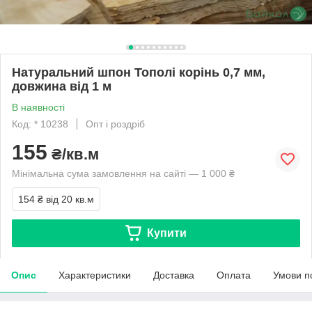
Натуральний шпон Тополі корінь 0,7 мм,
довжина від 1 м
В наявності
Код: * 10238
Опт і роздріб
155
₴/кв.м
Мінімальна сума замовлення на сайті — 1 000 ₴
154 ₴
від 20 кв.м
Купити
Опис
Характеристики
Доставка
Оплата
Умови п