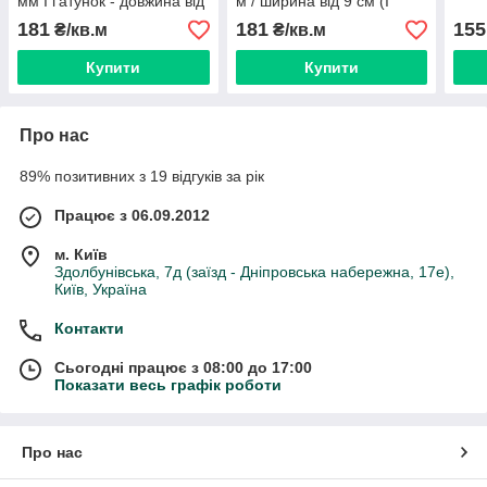
мм I ґатунок - довжина від
м / ширина від 9 см (I
2,1 до 3.80 м / ширина від
ґатунок)
181
181
155
₴/кв.м
₴/кв.м
10 см+
Купити
Купити
Про нас
89% позитивних з 19 відгуків за рік
Працює з 06.09.2012
м. Київ
Здолбунівська, 7д (заїзд - Дніпровська набережна, 17е),
Київ, Україна
Контакти
Сьогодні працює з 08:00 до 17:00
Показати весь графік роботи
Про нас