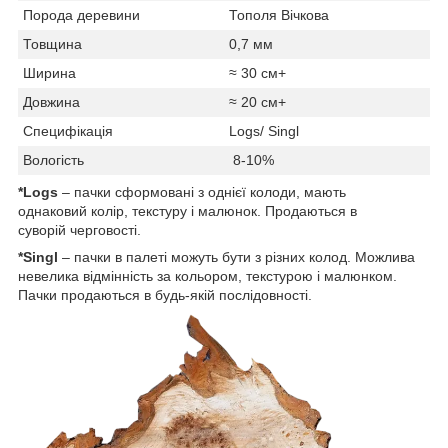
Порода деревини
Тополя Вічкова
Товщина
0,7 мм
Ширина
≈ 30 см+
Довжина
≈ 20 см+
Специфікація
Logs/ Singl
Вологість
8-10%
*Logs
– пачки сформовані з однієї колоди, мають
однаковий колір, текстуру і малюнок. Продаються в
суворій черговості.
*Singl
– пачки в палеті можуть бути з різних колод. Можлива
невелика відмінність за кольором, текстурою і малюнком.
Пачки продаються в будь-якій послідовності.