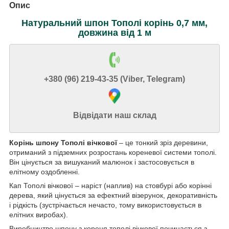
Опис
Натуральний шпон Тополі корінь 0,7 мм,
довжина від 1 м
+380 (96) 219-43-35 (Viber, Telegram)
Відвідати наш склад
Корінь шпону Тополі вічкової
– це тонкий зріз деревини,
отриманий з підземних розростань кореневої системи тополі.
Він цінується за вишуканий малюнок і застосовується в
елітному оздобленні.
Кап Тополі вічкової – наріст (наплив) на стовбурі або корінні
дерева, який цінується за ефектний візерунок, декоративність
і рідкість (зустрічається нечасто, тому використовується в
елітних виробах).
Виробництво шпону з кореня тополі вічкової починається з