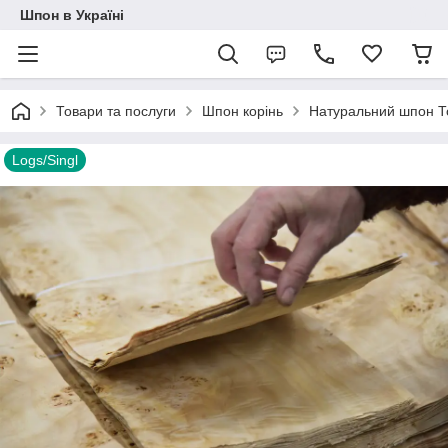
Шпон в Україні
Товари та послуги
Шпон корінь
Натуральний шпон То
Logs/Singl