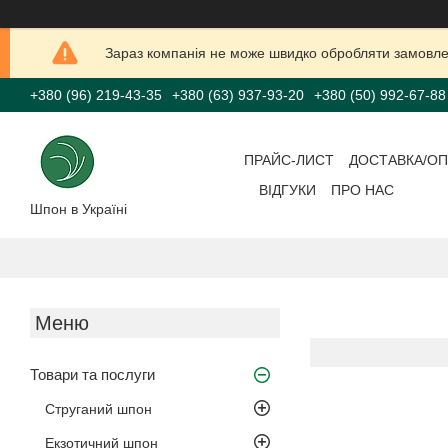
Зараз компанія не може швидко обробляти замовлен
+380 (96) 219-43-35
+380 (63) 937-93-20
+380 (50) 992-67-88
ПРАЙС-ЛИСТ
ДОСТАВКА/ОП
ВІДГУКИ
ПРО НАС
Шпон в Україні
Товари та послуги
Струганий шпон
Екзотичний шпон