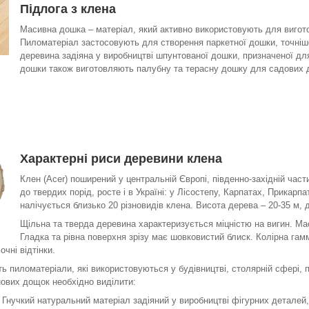
Підлога з клена
Масивна дошка – матеріал, який активно використовують для вигото
Пиломатеріал застосовують для створення паркетної дошки, точніш
деревина задіяна у виробництві шпунтованої дошки, призначеної дл
дошки також виготовляють палубну та терасну дошку для садових до
Характерні риси деревини клена
Клен (Acer) поширений у центральній Європі, південно-західній част
до твердих порід, росте і в Україні: у Лісостепу, Карпатах, Прикарп
налічується близько 20 різновидів клена. Висота дерева – 20-35 м, д
Щільна та тверда деревина характеризується міцністю на вигин. М
Гладка та рівна поверхня зрізу має шовковистий блиск. Колірна гам
очні відтінки.
 пиломатеріали, які використовуються у будівництві, столярній сфері, 
нових дощок необхідно виділити:
 Гнучкий натуральний матеріал задіяний у виробництві фігурних деталей,