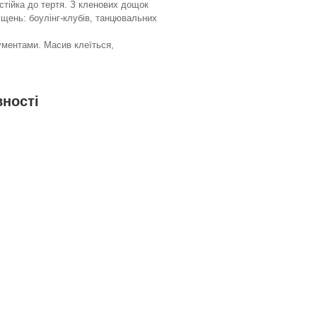
стійка до тертя. З кленових дощок
іщень: боулінг-клубів, танцювальних
ументами. Масив клеїться,
вності