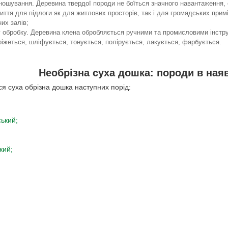
зношування. Деревина твердої породи не боїться значного навантаження, 
ття для підлоги як для житлових просторів, так і для громадських прим
них залів;
 обробку. Деревина клена обробляється ручними та промисловими інстр
іжеться, шліфується, тонується, полірується, лакується, фарбується.
Необрізна суха дошка: породи в ная
ся суха обрізна дошка наступних порід:
ський;
кий;