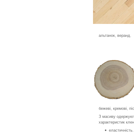
альтанок, веранд.
бежеві, кремові, піс
З масиву одержують
характеристик кле
еластичність.