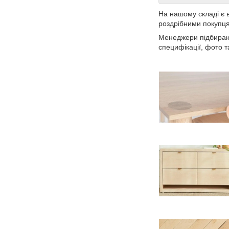
На нашому складі є 
роздрібними покупця
Менеджери підбирают
специфікації, фото т