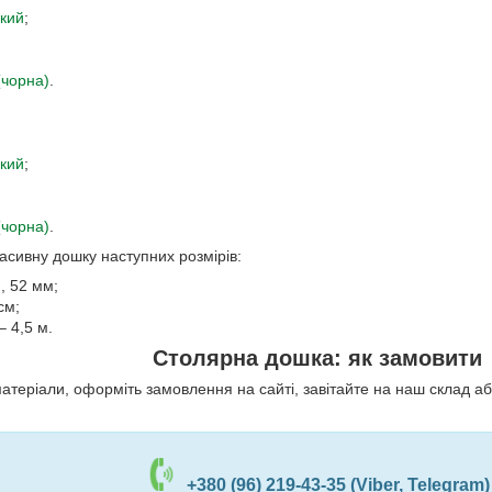
кий
;
(чорна)
.
кий
;
(чорна)
.
асивну дошку наступних розмірів:
, 52 мм;
см;
– 4,5 м.
Столярна дошка: як замовити
теріали, оформіть замовлення на сайті, завітайте на наш склад аб
+380 (96) 219-43-35 (Viber, Telegram)