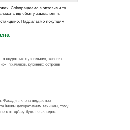
мовах. Співпрацюємо з оптовими та
алежить від обсягу замовлення.
дистанційно. Надсилаємо покупцям
лена
 та акуратних журнальних, кавових,
ійок, прилавків, кухонних островів
в. Фасади з клена піддаються
та іншим декоративним технікам, тому
ного інтер'єру буде не складно.