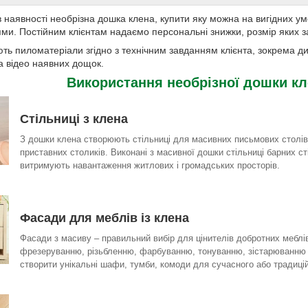
в наявності необрізна дошка клена, купити яку можна на вигідних у
ми. Постійним клієнтам надаємо персональні знижки, розмір яких з
ь пиломатеріали згідно з технічним завданням клієнта, зокрема 
а відео наявних дощок.
Використання необрізної дошки к
Стільниці з клена
З дошки клена створюють стільниці для масивних письмових столів
приставних столиків. Виконані з масивної дошки стільниці барних ст
витримують навантаження житлових і громадських просторів.
Фасади для меблів із клена
Фасади з масиву – правильний вибір для цінителів добротних меблі
фрезеруванню, різьбленню, фарбуванню, тонуванню, зістарюванню 
створити унікальні шафи, тумби, комоди для сучасного або традицій