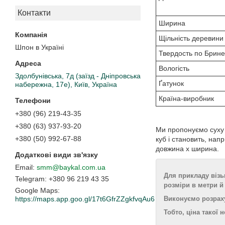
Контакти
Ширина
Щільність деревини
Шпон в Україні
Твердость по Брин
Вологість
Здолбунівська, 7д (заїзд - Дніпровська
Ґатунок
набережна, 17е), Київ, Україна
Країна-виробник
+380 (96) 219-43-35
+380 (63) 937-93-20
Ми пропонуємо суху 
+380 (50) 992-67-88
куб і становить, нап
довжина х ширина.
smm@baykal.com.ua
Для прикладу візь
+380 96 219 43 35
розміри в метри й 
Google Maps
Виконуємо розрахунк
https://maps.app.goo.gl/17t6GfrZZgkfvqAu6
Тобто, ціна такої н