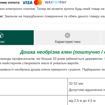
чені електронні платежі. Тепер ви можете купити будь-який товар н
Законом не передбачено повернення та обмін даного товару нал
пис
Характеристики
Дошка необрізна клен (поштучно /
команда професіоналів, які більше 20 років займаються деревино
 майстерням створювати якісні й унікальні вироби.
наявності необрізна дошка клена камерного сушіння. Підбираємо які
32-52 мм
Допустимі відхилення 
від 2,5 м до 4,5 м