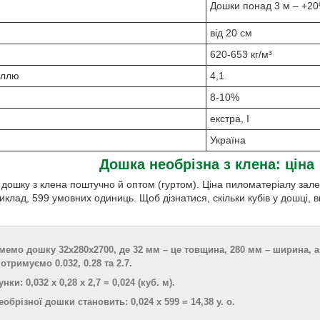
Дошки понад 3 м – +20%
від 20 см
620-653 кг/м³
еллю
4,1
8-10%
екстра, I
Україна
Дошка необрізна з клена
: ціна
дошку з клена поштучно й оптом (гуртом). Ціна пиломатеріалу залеж
риклад, 599 умовних одиниць. Щоб дізнатися, скільки кубів у дошці
мемо дошку 32х280х2700, де 32 мм – це товщина, 280 мм – ширина, 
отримуємо 0.032, 0.28 та 2.7.
и: 0,032 х 0,28 х 2,7 = 0,024 (куб. м).
еобрізної дошки становить: 0,024 х 599 = 14,38 у. о.