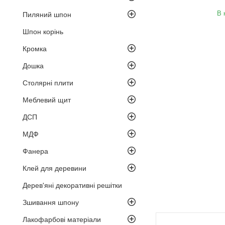
В 
Пиляний шпон
Шпон корінь
Кромка
Дошка
Столярні плити
Меблевий щит
ДСП
МДФ
Фанера
Клей для деревини
Дерев'яні декоративні решітки
Зшивання шпону
Лакофарбові матеріали