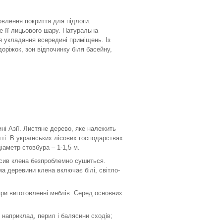
влення покриття для підлоги.
е її лицьового шару. Натуральна
я укладання всередині приміщень. Із
ріжок, зон відпочинку біля басейну,
ині Азії. Листяне дерево, яке належить
атті. В українських лісових господарствах
іаметр стовбура – 1-1,5 м.
асив клена безпроблемно сушиться.
ма деревини клена включає білі, світло-
при виготовленні меблів. Серед основних
 наприклад, перил і балясини сходів;