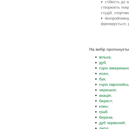
стійкість до 
створюють покри
студій, спортив
безпроблемну
фрезерується, р
На вибір пропонуєть
вільха;
дуб;
горіх американ
ясен;
бук;
горіх європейсь
черешня;
акація;
берест;
клен;
граб.
береза
;
дуб червоний
;
липа
;