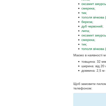
оксамит амурсь
смерека
;
тик
;
тополя вічкова 
береза
;
дуб червоний
;
липа
;
оксамит амурсь
смерека
;
тик
;
тополя вічкова 
Маємо в наявності м
товщина: 32 мм
ширина: від 20 
довжина: 2,5 м 
Щоб замовити пилома
телефоном: