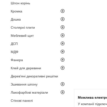
Шпон корінь
Кромка
Дошка
Столярні плити
Меблевий щит
ДСП
МДФ
Фанера
Клей для деревини
Дерев'яні декоративні решітки
Зшивання шпону
Лакофарбові матеріали
Стінові панелі
У компанії підклю