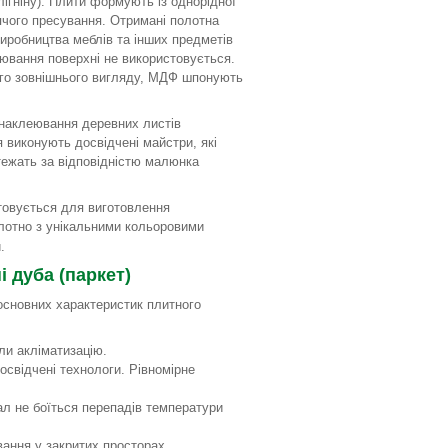
ігніну). Плити формують із однорідної
ячого пресування. Отримані полотна
виробництва меблів та інших предметів
ювання поверхні не використовується.
го зовнішнього вигляду, МДФ шпонують
наклеювання деревних листів
 виконують досвідчені майстри, які
тежать за відповідністю малюнка
товується для виготовлення
лотно з унікальними кольоровими
.
 дуба (паркет)
сновних характеристик плитного
ли акліматизацію.
освідчені технологи. Рівномірне
ал не боїться перепадів температури
вання у закритих просторах.