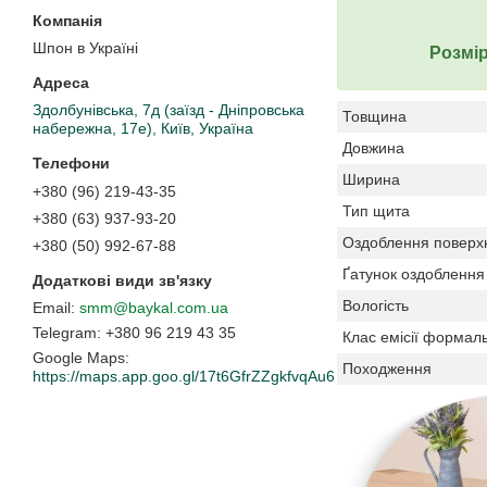
Шпон в Україні
Розмір
Здолбунівська, 7д (заїзд - Дніпровська
Товщина
набережна, 17е), Київ, Україна
Довжина
Ширина
+380 (96) 219-43-35
Тип щита
+380 (63) 937-93-20
Оздоблення поверх
+380 (50) 992-67-88
Ґатунок оздоблення
Вологість
smm@baykal.com.ua
+380 96 219 43 35
Клас емісії формаль
Google Maps
Походження
https://maps.app.goo.gl/17t6GfrZZgkfvqAu6