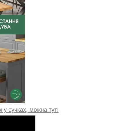
у сучках, можна тут!