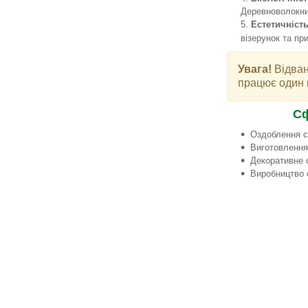
Деревноволокни
Естетичніст
візерунок та пр
Увага!
Відван
працює один 
Сф
Оздоблення с
Виготовлення 
Декоративне 
Виробництво 