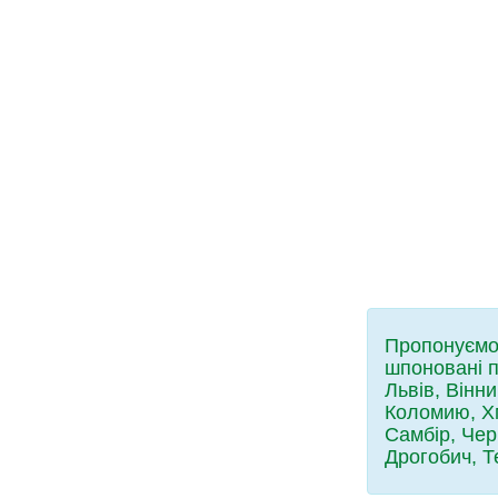
Пропонуємо 
шпоновані п
Львів, Вінн
Коломию, Хм
Самбір, Чер
Дрогобич, Т