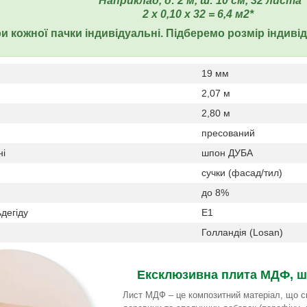
*Наприклад, д: 2 м, ш: 10 см, 32 листа
2 х 0,10 х 32 = 6,4 м2*
и кожної пачки індивідуальні. Підберемо розмір індиві
19 мм
2,07 м
2,80 м
пресований
ні
шпон ДУБА
сучки (фасад/тил)
до 8%
дегіду
Е1
Голландія (Losan)
Ексклюзивна плита МДФ, ш
Лист МДФ – це композитний матеріал, що ск