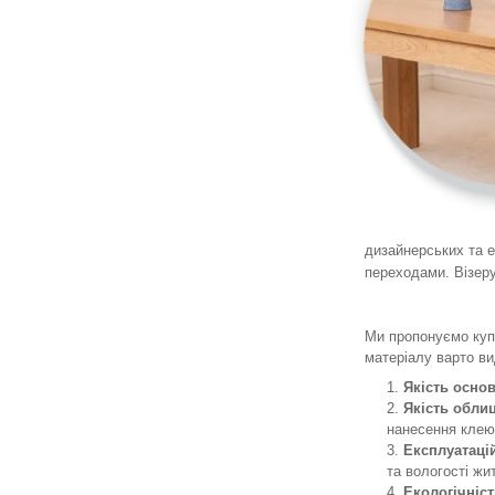
дизайнерських та 
переходами. Візеру
Ми пропонуємо куп
матеріалу варто ви
Якість осно
Якість обли
нанесення клею
Експлуатацій
та вологості жи
Екологічніс