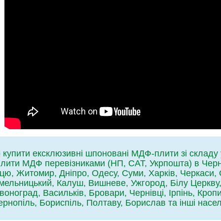
купити ексклюзивні шпоновані МДФ-плити зі складу 
лити МДФ перевізниками (НП, САТ, Укрпошта) в Черні
ицю, Житомир, Дніпро, Одесу, Суми, Харків, Черкаси, 
ельницький, Калуш, Вишневе, Ужгород, Білу Церкву, 
воноград, Васильків, Бровари, Чернівці, Ірпінь, Кропи
ернопіль, Бориспіль, Полтаву, Борислав та інші насел