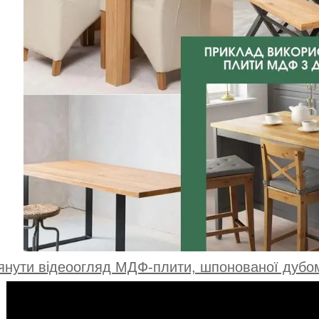
янути відеоогляд МДФ-плити, шпонованої дубом 