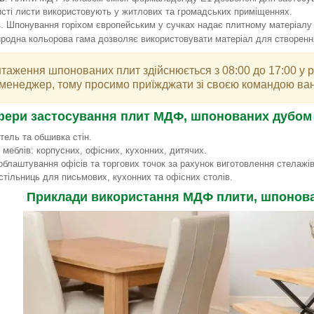
сті листи використовують у житлових та громадських приміщеннях.
ь
. Шпонування горіхом європейським у сучках надає плитному матеріалу 
иродна кольорова гама дозволяє використовувати матеріал для створення
таження шпонованих плит здійснюється з 08:00 до 17:00 у роб
менеджер, тому просимо приїжджати зі своєю командою ван
ери застосування плит МДФ, шпонованих дубом у
тель та обшивка стін.
меблів: корпусних, офісних, кухонних, дитячих.
облаштування офісів та торгових точок за рахунок виготовлення стелажів
стільниць для письмових, кухонних та офісних столів.
Приклади використання МДФ плити, шпонова