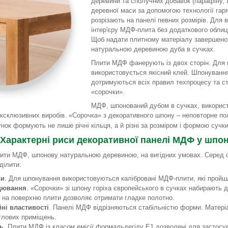
деревини та сполучних добавок (парафіну, л
деревної маси за допомогою технології гар
розрізають на панелі певних розмірів. Для 
інтер'єру МДФ-плита без додаткового облиц
Щоб надати плитному матеріалу завершено
натуральною деревиною дуба в сучках.
Плити МДФ фанерують із двох сторін. Для 
використовується якісний клей. Шпонування
дотримуються всіх правил техпроцесу та с
«сорочки».
МДФ, шпонований дубом в сучках, викорис
ексклюзивних виробів. «Сорочка» з декоративного шпону – неповторне по
нок формують не лише річні кільця, а й різні за розміром і формою сучки
Характерні риси декоративної панелі МДФ у шпоні
ити МДФ, шпонову натуральною деревиною, на вигідних умовах. Серед о
ділити:
ви
. Для шпонування використовуються калібровані МДФ-плити, які пройш
цювання
. «Сорочки» зі шпону горіха європейського в сучках набирають д
 на поверхню плити дозволяє отримати гладке полотно.
ні властивості
. Панелі МДФ відрізняються стабільністю форми. Матері
тлових приміщень.
ть
. Плити МДФ із класом емісії формальдегіду Е1 дозволені для застосу