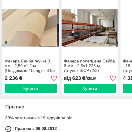
Фанера Сейба гнучка 3
Фанера полегшена Сейба
Фан
мм - 2,50 x1,2 м
8 мм - 2,5х1,225 м,
- 18
(Поздовжня / Long) = 3.05
ґатунок В/СР (2/3)
ґату
м² ( 1 лист )
м² ( 
2 236
623
4 3
₴
від
₴/кв.м
Купити
Купити
Про нас
89% позитивних з 19 відгуків за рік
Працює з 06.09.2012