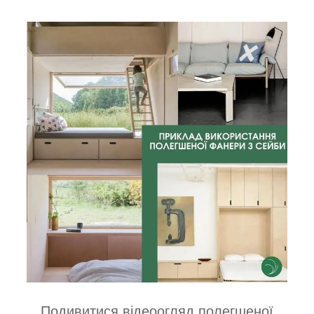
Подивитися відеоогляд полегшеної