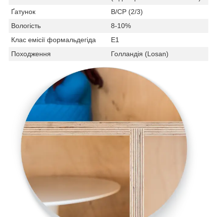
Ґатунок
В/СР (2/3)
Вологість
8-10%
Клас емісії формальдегіда
Е1
Походження
Голландія (Losan)