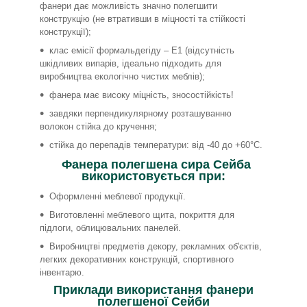
фанери дає можливість значно полегшити
конструкцію (не втративши в міцності та стійкості
конструкції);
клас емісії формальдегіду – Е1 (відсутність
шкідливих випарів, ідеально підходить для
виробництва екологічно чистих меблів);
фанера має високу міцність, зносостійкість!
завдяки перпендикулярному розташуванню
волокон стійка до кручення;
стійка до перепадів температури: від -40 до +60°С.
Фанера полегшена сира Сейба
використовується при:
Оформленні меблевої продукції.
Виготовленні меблевого щита, покриття для
підлоги, облицювальних панелей.
Виробництві предметів декору, рекламних об'єктів,
легких декоративних конструкцій, спортивного
інвентарю.
Приклади використання фанери
полегшеної Сейби