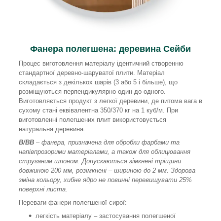
Фанера полегшена: деревина Сейби
Процес виготовлення матеріалу ідентичний створенню
стандартної деревно-шаруватої плити. Матеріал
складається з декількох шарів (3 або 5 і більше), що
розміщуються перпендикулярно один до одного.
Виготовляється продукт з легкої деревини, де питома вага в
сухому стані еквівалентна 350/370 кг на 1 куб/м. При
виготовленні полегшених плит використовується
натуральна деревина.
В/ВВ
– фанера, призначена для обробки фарбами та
напівпрозорими матеріалами, а також для облицювання
струганим шпоном. Допускаються зімкнені тріщини
довжиною 200 мм, розімкнені – шириною до 2 мм. Здорова
зміна кольору, хибне ядро ​​не повинні перевищувати 25%
поверхні листа.
Переваги фанери полегшеної сирої:
легкість матеріалу – застосування полегшеної