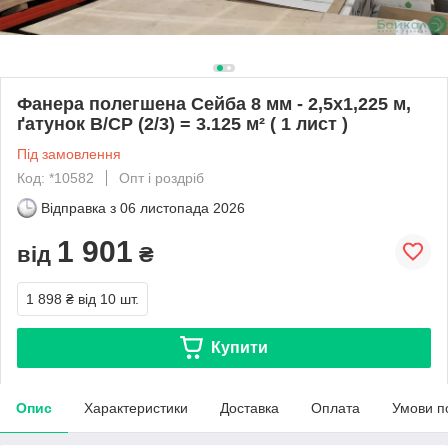
Фанера полегшена Сейба 8 мм - 2,5х1,225 м,
ґатунок В/СР (2/3) = 3.125 м² ( 1 лист )
Під замовлення
Код: *10582
Опт і роздріб
Відправка з
06 листопада 2026
1 901
від
₴
1 898 ₴
від 10 шт.
Купити
Опис
Характеристики
Доставка
Оплата
Умови п