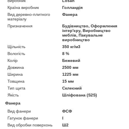
Виробник
Losan
Країна виробник
Голландія
Вид деревно-плитного
Фанера
матеріалу
Призначення
Будівництво, Оформлення
інтер'єру, Виробництво
меблів, Пакувальне
виробництво
Щільність
350 кг/м3
Вологість
8 %
Колір
Бежевий
Довжина
2500 мм
Ширина
1225 мм
Товщина
15 мм
Тип щита
Склеєний
Якість
Шліфована (S2S)
Фанера
Вид фанери
ФСФ
Ґатунок фанери
I
Вид обробки поверхонь
Ш2