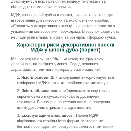
дотримуються всіх правил техпроцесу та стежать за
відповідністю малюнка «сорочки».
МДФ, шпонований дубом в сучках, використовується для
виготовлення дизайнерських та ексклюзивних виробів.
«Сорочка» з декоративного шпону – неповторне полотно з
унікальними кольоровими переходами. Візерунок формують
не лише річні кільця, а й різні за розміром і формою сучки.
Характерні риси декоративної панелі
МДФ у шпоні дуба (паркет)
Ми пропонуємо купити МДФ, шпонову натуральною
деревиною, на вигідних умовах. Серед основних
характеристик плитного матеріалу варто виділити:
Якість основи
. Для шпонування використовуються
калібровані МДФ-плити, які пройшли акліматизацію.
Якість облицювання
. «Сорочки» зі шпону горіха
європейського в сучках набирають досвідчені
технологи. Рівномірне нанесення клею на поверхню
плити дозволяє отримати гладке полотно.
Експлуатаційні властивості
. Панелі МДФ
відрізняються стабільністю форми. Матеріал не
боїться перепадів температури та вологості житлових