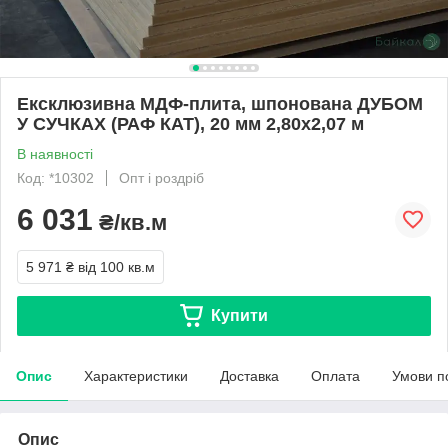
Ексклюзивна МДФ-плита, шпонована ДУБОМ
У СУЧКАХ (РАФ КАТ), 20 мм 2,80х2,07 м
В наявності
Код: *10302
Опт і роздріб
6 031
₴/кв.м
5 971 ₴
від 100 кв.м
Купити
Опис
Характеристики
Доставка
Оплата
Умови п
Опис