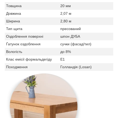
Товщина
20 мм
Довжина
2,07 м
Ширина
2,80 м
Тип щита
пресований
Оздоблення поверхні
шпон ДУБА
Ґатунок оздоблення
сучки (фасад/тил)
Вологість
до 8%
Клас емісії формальдегіду
Е1
Походження
Голландія (Losan)