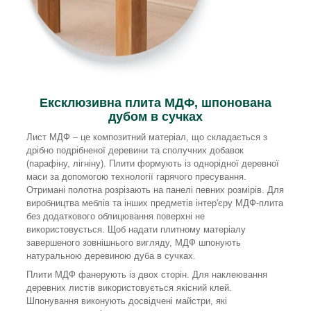
Ексклюзивна плита МДФ, шпонована
дубом в сучках
Лист МДФ – це композитний матеріал, що складається з
дрібно подрібненої деревини та сполучних добавок
(парафіну, лігніну). Плити формують із однорідної деревної
маси за допомогою технології гарячого пресування.
Отримані полотна розрізають на панелі певних розмірів. Для
виробництва меблів та інших предметів інтер'єру МДФ-плита
без додаткового облицювання поверхні не
використовується. Щоб надати плитному матеріалу
завершеного зовнішнього вигляду, МДФ шпонують
натуральною деревиною дуба в сучках.
Плити МДФ фанерують із двох сторін. Для наклеювання
деревних листів використовується якісний клей.
Шпонування виконують досвідчені майстри, які