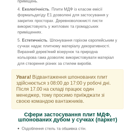
приміщень.
Екологічність
. Плити МДФ із класом емісії
формальдегіду Е1 дозволені для застосування у
закритих просторах. Деревноволокнисті листи
використовують у житлових та громадських
приміщеннях.
Естетичність
. Шпонування горіхом європейським у
сучках надає плитному матеріалу декоративності.
Виразний дерев'яний візерунок та природна
кольорова гама дозволяє використовувати матеріал
для створення різних за стилем виробів.
Увага!
Відвантаження шпонованих плит
здійснюється з 08:00 до 17:00 у робочі дні.
Після 17.00 на складі працює один
менеджер, тому просимо приїжджати зі
своєю командою вантажників.
Сфери застосування плит МДФ,
шпонованих дубом у сучках (паркет)
Оздоблення стель та обшивка стін.