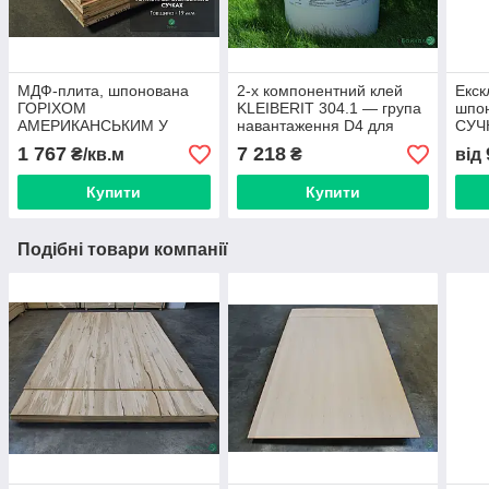
МДФ-плита, шпонована
2-х компонентний клей
Екск
ГОРІХОМ
KLEIBERIT 304.1 — група
шпо
АМЕРИКАНСЬКИМ У
навантаження D4 для
СУЧ
СУЧКАХ (малюнок
водостійких сполук (відро
2,8х
1 767
7 218
₴/кв.м
₴
від
паркет), 19 мм 2,8х1,033
26 кг)
м
Купити
Купити
Подібні товари компанії