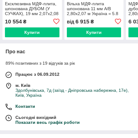
Ексклюзивна МДФ-плита,
Вільха МДФ-плита
МДФ
шпонована ДУБОМ (У
шпонована 11 мм А/В
дубо
СУЧКАХ), 19 мм 2,07x2,08
2,80х2,07 м Україна = 5.8
2,80
м
м² ( 1 лист )
лист
10 554
6 915
6 0
₴
від
₴
Купити
Купити
Про нас
89% позитивних з 19 відгуків за рік
Працює з 06.09.2012
м. Київ
Здолбунівська, 7д (заїзд - Дніпровська набережна, 17е),
Київ, Україна
Контакти
Сьогодні вихідний
Показати весь графік роботи