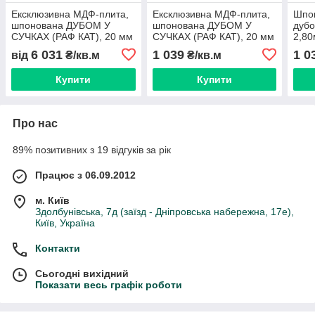
Ексклюзивна МДФ-плита,
Ексклюзивна МДФ-плита,
Шпо
шпонована ДУБОМ У
шпонована ДУБОМ У
дубо
СУЧКАХ (РАФ КАТ), 20 мм
СУЧКАХ (РАФ КАТ), 20 мм
2,80
2,80х2,07 м
2,80х2,07 м
раф 
6 031
1 039
1 0
від
₴/кв.м
₴/кв.м
Купити
Купити
Про нас
89% позитивних з 19 відгуків за рік
Працює з 06.09.2012
м. Київ
Здолбунівська, 7д (заїзд - Дніпровська набережна, 17е),
Київ, Україна
Контакти
Сьогодні вихідний
Показати весь графік роботи