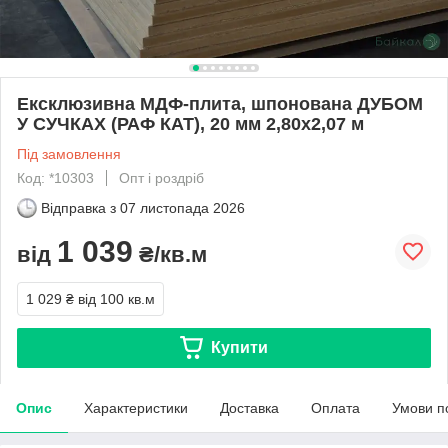
Ексклюзивна МДФ-плита, шпонована ДУБОМ
У СУЧКАХ (РАФ КАТ), 20 мм 2,80х2,07 м
Під замовлення
Код: *10303
Опт і роздріб
Відправка з
07 листопада 2026
1 039
від
₴/кв.м
1 029 ₴
від 100 кв.м
Купити
Опис
Характеристики
Доставка
Оплата
Умови п