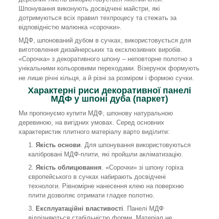
Шпонування виконують досвідчені майстри, які
дотримуються всіх правил техпроцесу та стежать за
відповідністю малюнка «сорочки».
МДФ, шпонований дубом в сучках, використовується для
виготовлення дизайнерських та ексклюзивних виробів.
«Сорочка» з декоративного шпону – неповторне полотно з
унікальними кольоровими переходами. Візерунок формують
не лише річні кільця, а й різні за розміром і формою сучки.
Характерні риси декоративної панелі
МДФ у шпоні дуба (паркет)
Ми пропонуємо купити МДФ, шпонову натуральною
деревиною, на вигідних умовах. Серед основних
характеристик плитного матеріалу варто виділити:
Якість основи
. Для шпонування використовуються
калібровані МДФ-плити, які пройшли акліматизацію.
Якість облицювання
. «Сорочки» зі шпону горіха
європейського в сучках набирають досвідчені
технологи. Рівномірне нанесення клею на поверхню
плити дозволяє отримати гладке полотно.
Експлуатаційні властивості
. Панелі МДФ
відрізняються стабільністю форми. Матеріал не