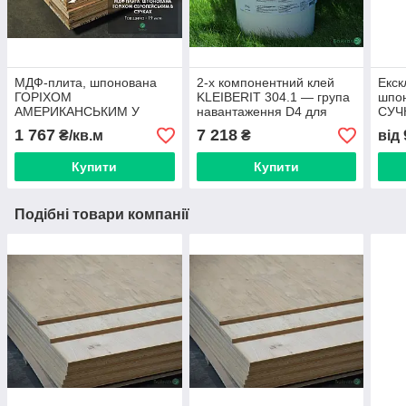
МДФ-плита, шпонована
2-х компонентний клей
Екск
ГОРІХОМ
KLEIBERIT 304.1 — група
шпо
АМЕРИКАНСЬКИМ У
навантаження D4 для
СУЧ
СУЧКАХ (малюнок
водостійких сполук (відро
2,8х
1 767
7 218
₴/кв.м
₴
від
паркет), 19 мм 2,8х1,033
26 кг)
м
Купити
Купити
Подібні товари компанії