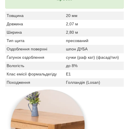
Товщина
20 мм
Довжина
2,07 м
Ширина
2,80 м
Тип щита
пресований
Оздоблення поверхні
шпон ДУБА
Ґатунок оздоблення
сучки (раф кат) (фасад/тил)
Вологість
до 8%
Клас емісії формальдегіду
Е1
Походження
Голландія (Losan)