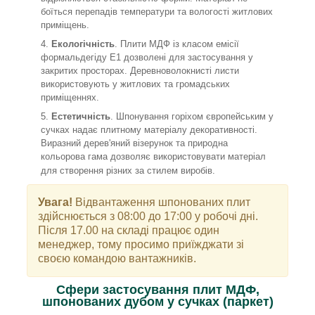
боїться перепадів температури та вологості житлових
приміщень.
Екологічність
. Плити МДФ із класом емісії
формальдегіду Е1 дозволені для застосування у
закритих просторах. Деревноволокнисті листи
використовують у житлових та громадських
приміщеннях.
Естетичність
. Шпонування горіхом європейським у
сучках надає плитному матеріалу декоративності.
Виразний дерев'яний візерунок та природна
кольорова гама дозволяє використовувати матеріал
для створення різних за стилем виробів.
Увага!
Відвантаження шпонованих плит
здійснюється з 08:00 до 17:00 у робочі дні.
Після 17.00 на складі працює один
менеджер, тому просимо приїжджати зі
своєю командою вантажників.
Сфери застосування плит МДФ,
шпонованих дубом у сучках (паркет)