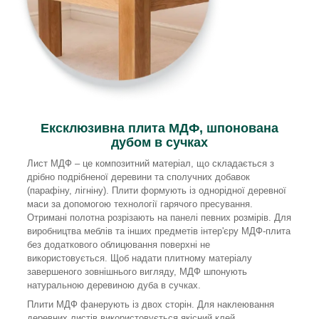
Ексклюзивна плита МДФ, шпонована
дубом в сучках
Лист МДФ – це композитний матеріал, що складається з
дрібно подрібненої деревини та сполучних добавок
(парафіну, лігніну). Плити формують із однорідної деревної
маси за допомогою технології гарячого пресування.
Отримані полотна розрізають на панелі певних розмірів. Для
виробництва меблів та інших предметів інтер'єру МДФ-плита
без додаткового облицювання поверхні не
використовується. Щоб надати плитному матеріалу
завершеного зовнішнього вигляду, МДФ шпонують
натуральною деревиною дуба в сучках.
Плити МДФ фанерують із двох сторін. Для наклеювання
деревних листів використовується якісний клей.