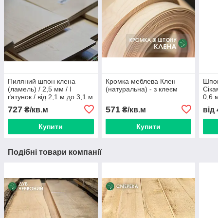
Пиляний шпон клена
Кромка меблева Клен
Шпо
(ламель) / 2,5 мм / I
(натуральна) - з клеєм
Сіка
ґатунок / від 2,1 м до 3,1 м
0,6 
м+/1
727
571
₴/кв.м
₴/кв.м
від
Купити
Купити
Подібні товари компанії