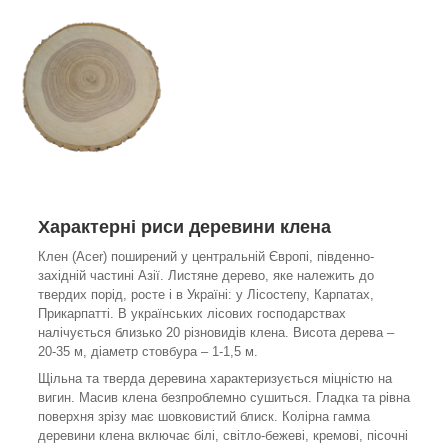
Характерні риси деревини клена
Клен (Acer) поширений у центральній Європі, південно-
західній частині Азії. Листяне дерево, яке належить до
твердих порід, росте і в Україні: у Лісостепу, Карпатах,
Прикарпатті. В українських лісових господарствах
налічується близько 20 різновидів клена. Висота дерева –
20-35 м, діаметр стовбура – 1-1,5 м.
Щільна та тверда деревина характеризується міцністю на
вигин. Масив клена безпроблемно сушиться. Гладка та рівна
поверхня зрізу має шовковистий блиск. Колірна гамма
деревини клена включає білі, світло-бежеві, кремові, пісочні