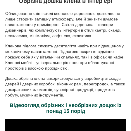
Обрізна дошка клена в інтер'єрі
Облицювання стін і стелі кленовою деревиною дозволяє не
лише створити затишну атмосферу, але й знизити шумове
навантаження у приміщенні. Світла деревина – фаворит
дизайнерів, які комплектують інтер'єри в стилі кантрі, сканді,
неокласика, мінімалізм, лофт, еко, еклектика.
Кленова підлога служить десятиліття навіть при підвищеному
механічному навантаженні. Підлогове покриття відмінно
показує себе як у вітальні чи спальнях, так і в офісах чи кафе.
Кленові меблі – універсальне рішення при облаштуванні
просторів з високою прохідністю.
Дошка обрізна клена використовується у виробництві сходів,
дверей і дверних коробок, віконних рам, перегородок, а також
декоративних елементів, сувенірної продукції, предметів
побуту, музичних інструментів.
Відеоогляд обрізних і необрізних дощок із
понад 15 порід