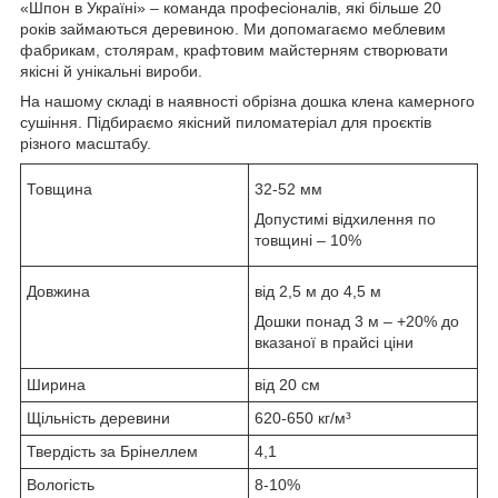
«Шпон в Україні» – команда професіоналів, які більше 20
років займаються деревиною. Ми допомагаємо меблевим
фабрикам, столярам, крафтовим майстерням створювати
якісні й унікальні вироби.
На нашому складі в наявності обрізна дошка клена камерного
сушіння. Підбираємо якісний пиломатеріал для проєктів
різного масштабу.
Товщина
32-52 мм
Допустимі відхилення по
товщині – 10%
Довжина
від 2,5 м до 4,5 м
Дошки понад 3 м – +20% до
вказаної в прайсі ціни
Ширина
від 20 см
Щільність деревини
620-650 кг/м³
Твердість за Брінеллем
4,1
Вологість
8-10%