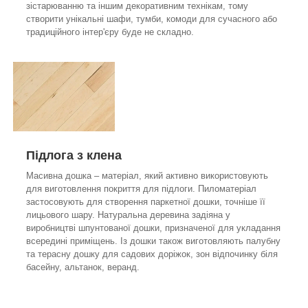
зістарюванню та іншим декоративним технікам, тому
створити унікальні шафи, тумби, комоди для сучасного або
традиційного інтер'єру буде не складно.
Підлога з клена
Масивна дошка – матеріал, який активно використовують
для виготовлення покриття для підлоги. Пиломатеріал
застосовують для створення паркетної дошки, точніше її
лицьового шару. Натуральна деревина задіяна у
виробництві шпунтованої дошки, призначеної для укладання
всередині приміщень. Із дошки також виготовляють палубну
та терасну дошку для садових доріжок, зон відпочинку біля
басейну, альтанок, веранд.