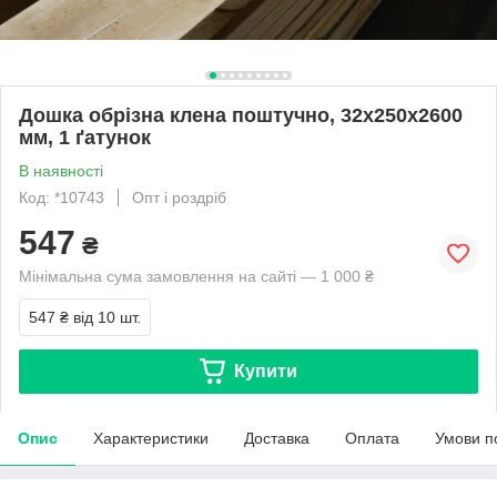
Дошка обрізна клена поштучно, 32х250х2600
мм, 1 ґатунок
В наявності
Код: *10743
Опт і роздріб
547
₴
Мінімальна сума замовлення на сайті — 1 000 ₴
547 ₴
від 10 шт.
Купити
Опис
Характеристики
Доставка
Оплата
Умови п