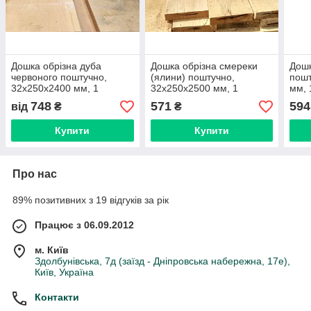
Дошка обрізна дуба
Дошка обрізна смереки
Дошк
червоного поштучно,
(ялини) поштучно,
пошт
32х250х2400 мм, 1
32х250х2500 мм, 1
мм, 
ґатунок
ґатунок
748
571
594
від
₴
₴
Купити
Купити
Про нас
89% позитивних з 19 відгуків за рік
Працює з 06.09.2012
м. Київ
Здолбунівська, 7д (заїзд - Дніпровська набережна, 17е),
Київ, Україна
Контакти