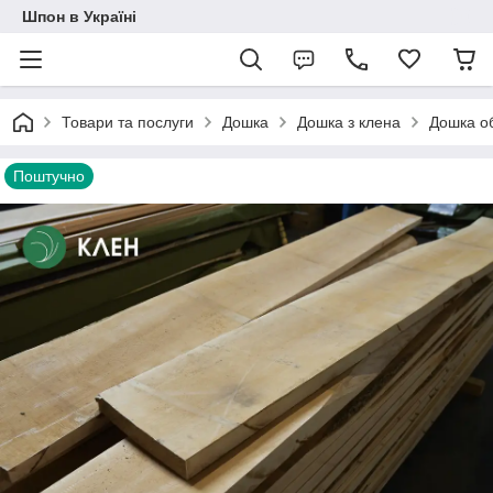
Шпон в Україні
Товари та послуги
Дошка
Дошка з клена
Дошка об
Поштучно