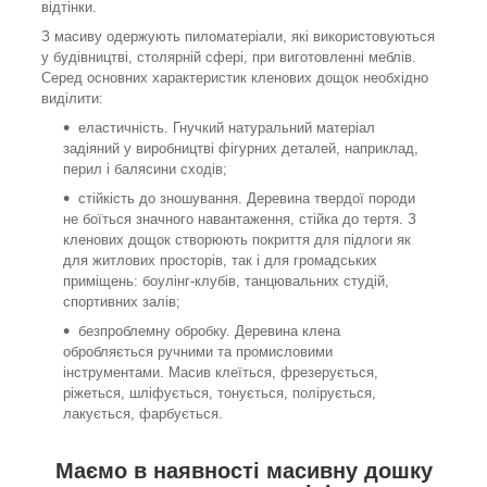
відтінки.
З масиву одержують пиломатеріали, які використовуються
у будівництві, столярній сфері, при виготовленні меблів.
Серед основних характеристик кленових дощок необхідно
виділити:
еластичність. Гнучкий натуральний матеріал
задіяний у виробництві фігурних деталей, наприклад,
перил і балясини сходів;
стійкість до зношування. Деревина твердої породи
не боїться значного навантаження, стійка до тертя. З
кленових дощок створюють покриття для підлоги як
для житлових просторів, так і для громадських
приміщень: боулінг-клубів, танцювальних студій,
спортивних залів;
безпроблемну обробку. Деревина клена
обробляється ручними та промисловими
інструментами. Масив клеїться, фрезерується,
ріжеться, шліфується, тонується, полірується,
лакується, фарбується.
Маємо в наявності масивну дошку