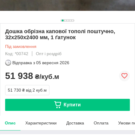
Дошка обрізна капової тополі поштучно,
32х250х2400 мм, 1 ґатунок
Під замовлення
Код: *00742
Опт і роздріб
Відправка з
05 вересня 2026
51 938
₴/куб.м
51 730 ₴
від 2 куб.м
Купити
Опис
Характеристики
Доставка
Оплата
Умови п