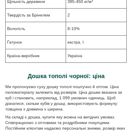
Щільність деревини
385-450 кг/м³
Твердість за Брінелем
2
Вологість
8-10%
Ґатунок
екстра, I
Країна-виробник
Україна
Дошка
тополі чорної: ціна
Ми пропонуємо суху дошку тополі поштучно й оптом. Ціна
пиломатеріалу залежить від розмірів. Ціна дошки вказана за
куб і становить, наприклад, 1 099 умовних одиниць. Щоб
дізнатися, скільки кубів у дошці, використовують формулу:
товщина x довжина x ширина.
На складі є дошка, купити яку можна на вигідних умовах.
Співпрацюємо з оптовими та роздрібними покупцями.
Постійним клієнтам надаємо персональні знижки, розмір яких