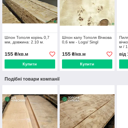
Шпон Тополя корінь 0,7
Шпон капу Тополя Вічкова
Пиля
мм, довжина: 2.10 м.
0,6 мм - Logs/ Singl
вічко
м / 
155
155
₴/кв.м
₴/кв.м
від
Купити
Купити
Подібні товари компанії