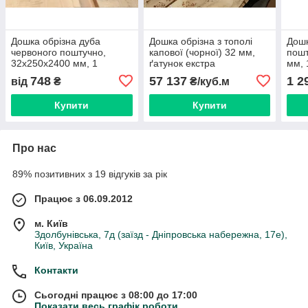
Дошка обрізна дуба
Дошка обрізна з тополі
Дошк
червоного поштучно,
капової (чорної) 32 мм,
пошт
32х250х2400 мм, 1
ґатунок екстра
мм, 
ґатунок
748
57 137
1 2
від
₴
₴/куб.м
Купити
Купити
Про нас
89% позитивних з 19 відгуків за рік
Працює з 06.09.2012
м. Київ
Здолбунівська, 7д (заїзд - Дніпровська набережна, 17е),
Київ, Україна
Контакти
Сьогодні працює з 08:00 до 17:00
Показати весь графік роботи