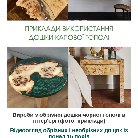
Вироби з обр
ізної
д
ошки чорної тополі в
інтер'єрі (фото, приклади)
Відеоогляд обрізних і необрізних дощок із
понад 15 порід