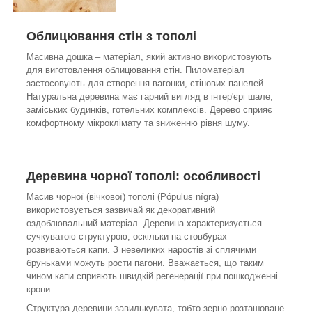
Облицювання стін з тополі
Масивна дошка – матеріал, який активно використовують
для виготовлення облицювання стін. Пиломатеріал
застосовують для створення вагонки, стінових панелей.
Натуральна деревина має гарний вигляд в інтер'єрі шале,
заміських будинків, готельних комплексів. Дерево сприяє
комфортному мікроклімату та зниженню рівня шуму.
Деревина чорної тополі: особливості
Масив чорної (вічкової) тополі (Pópulus nígra)
використовується зазвичай як декоративний
оздоблювальний матеріал. Деревина характеризується
сучкуватою структурою, оскільки на стовбурах
розвиваються капи. З невеликих наростів зі сплячими
бруньками можуть рости пагони. Вважається, що таким
чином капи сприяють швидкій регенерації при пошкодженні
крони.
Структура деревини завилькувата, тобто зерно розташоване