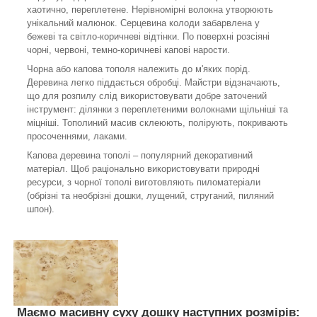
хаотично, переплетене. Нерівномірні волокна утворюють
унікальний малюнок. Серцевина колоди забарвлена у
бежеві та світло-коричневі відтінки. По поверхні розсіяні
чорні, червоні, темно-коричневі капові нарости.
Чорна або капова тополя належить до м'яких порід.
Деревина легко піддається обробці. Майстри відзначають,
що для розпилу слід використовувати добре заточений
інструмент: ділянки з переплетеними волокнами щільніші та
міцніші. Тополиний масив склеюють, полірують, покривають
просоченнями, лаками.
Капова деревина тополі – популярний декоративний
матеріал. Щоб раціонально використовувати природні
ресурси, з чорної тополі виготовляють пиломатеріали
(обрізні та необрізні дошки, лущений, струганий, пиляний
шпон).
Маємо масивну суху дошку наступних розмірів: