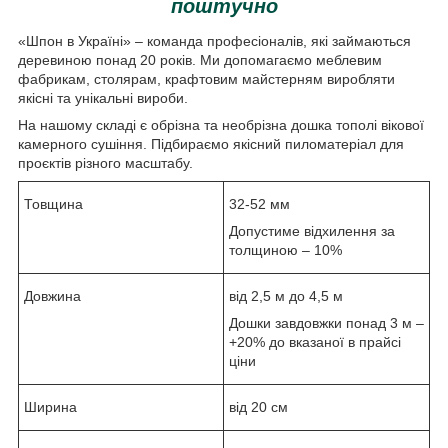
поштучно
«Шпон в Україні» – команда професіоналів, які займаються
деревиною понад 20 років. Ми допомагаємо меблевим
фабрикам, столярам, ​​крафтовим майстерням виробляти
якісні та унікальні вироби.
На нашому складі є обрізна та необрізна дошка тополі вікової
камерного сушіння. Підбираємо якісний пиломатеріал для
проєктів різного масштабу.
Товщина
32-52 мм
Допустиме відхилення за
толщиною – 10%
Довжина
від 2,5 м до 4,5 м
Дошки завдовжки понад 3 м –
+20% до вказаної в прайсі
ціни
Ширина
від 20 см