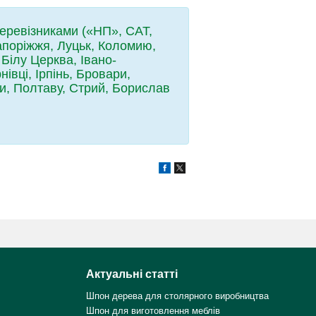
перевізниками («НП», САТ,
Запоріжжя, Луцьк, Коломию,
Білу Церква, Івано-
івці, Ірпінь, Бровари,
ми, Полтаву, Стрий, Борислав
Актуальні статті
Шпон дерева для столярного виробництва
Шпон для виготовлення меблів