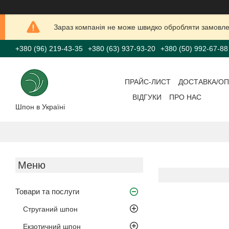
Зараз компанія не може швидко обробляти замовлен
+380 (96) 219-43-35
+380 (63) 937-93-20
+380 (50) 992-67-88
ПРАЙС-ЛИСТ
ДОСТАВКА/ОП
ВІДГУКИ
ПРО НАС
Шпон в Україні
Товари та послуги
Струганий шпон
Екзотичний шпон