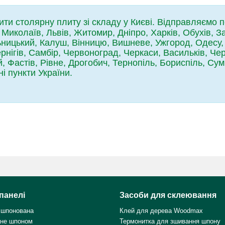
ити столярну плиту зі складу у Києві. Відправляємо 
 Миколаїв, Львів, Житомир, Дніпро, Харків, Обухів, 
ницький, Калуш, Вінницю, Вишневе, Ужгород, Одесу, 
рнігів, Самбір, Червоноград, Черкаси, Васильків, Черн
, Фастів, Рівне, Дрогобич, Тернопіль, Бориспіль, Су
ні пункти України.
панелі
Засоби для склеювання
 шпонована
Клей для дерева Woodmax
не шпоном
Термонитка для зшивання шпону