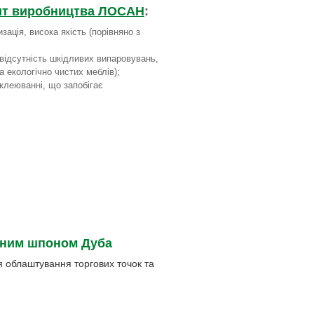
ит виробництва Л
ОСАН
:
ація, висока якість (порівняно з
(відсутність шкідливих випаровувань,
 екологічно чистих меблів);
клеюванні, що запобігає
еним шпоном Дуба
я облаштування торгових точок та