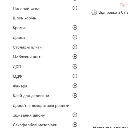
Під 
Пиляний шпон
Відправка з 07
Шпон корінь
Кромка
Дошка
Столярні плити
Меблевий щит
ДСП
МДФ
Фанера
Клей для деревини
Дерев'яні декоративні решітки
Зшивання шпону
Лакофарбові матеріали