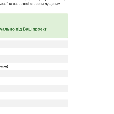
ьової та зворотної сторони лущеним
дуально під Ваш проект
оард)