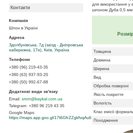
для використання у 
Контакти
шпоном Дуба 0,5 мм
Шпон в Україні
Розмір
Здолбунівська, 7д (заїзд - Дніпровська
набережна, 17е), Київ, Україна
Товщина
Довжина
+380 (96) 219-43-35
Ширина
+380 (63) 937-93-20
Вид
+380 (50) 992-67-88
Обробка поверхні
Якість покриття
smm@baykal.com.ua
Вологість
+380 96 219 43 35
Клас емісії формаль
Google Maps
https://maps.app.goo.gl/17t6GfrZZgkfvqAu6
Походження