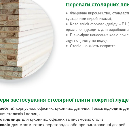
Переваги столярних пл
Фабричне виробництво, стандартиз
кустарними виробниками);
Клас емісії формальдегіду – Е1 
ідеально підходить для виробництва
Рівномірне нанесення клею при с
здуттю (плиту не веде);
Стабільна якість покриття.
ери застосування столярної плити покритої лущ
меблів:
корпусних, офісних, кухонних, дитячих. Також підходить дл
ння стелажів і полиць.
 стільниць
для кухонних, офісних та письмових столів.
касів
для міжкімнатних перегородок або при виготовленні дверей.