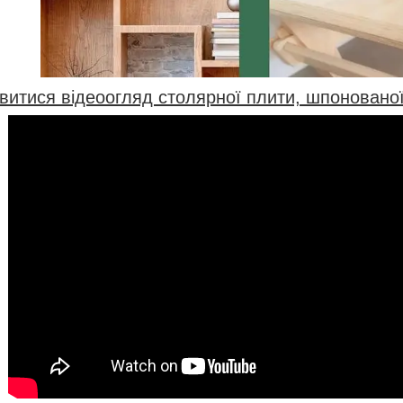
витися відеоогляд столярної плити, шпонованої