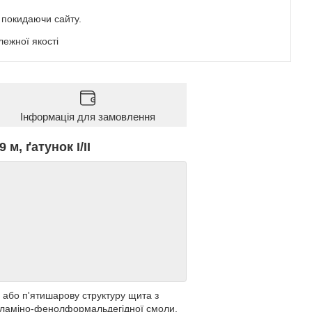
е покидаючи сайту.
ежної якості
Інформація для замовлення
 м, ґатунок I/II
 або п'ятишарову структуру щита з
меламіно-фенолформальдегідної смоли,