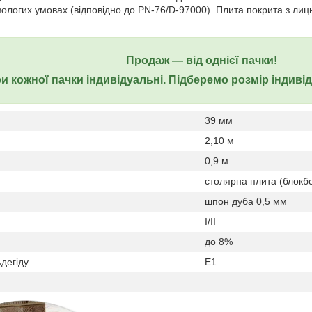
вологих умовах (відповідно до PN-76/D-97000). Плита покрита з лиц
.
Продаж ― від однієї пачки!
и кожної пачки індивідуальні. Підберемо розмір індиві
39 мм
2,10 м
0,9 м
столярна плита (блокб
шпон дуба 0,5 мм
I/II
до 8%
дегіду
Е1