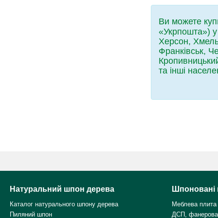
Ви можете куп
«Укрпошта») у
Херсон, Хмель
Франківськ, Че
Кропивницький
та інші населе
Натуральний шпон дерева
Шпоновані 
Каталог натурального шпону дерева
Меблева плита
Пиляний шпон
ДСП, фанерова