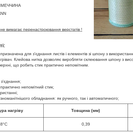
 НІМЕЧЧИНА
ANN
і не вимагає перенастроювання верстатів !
ті:
ризначена для з'єднання листів і елементів зі шпону з використанн
грівач. Клейова нитка дозволяє виробляти склеювання шпону з висо
ерхні, що робить стик практично непомітним.
 з'єднання;
 практично непомітний стик;
ористанні;
ізноманітнішого обладнання: як ручного, так і автоматичного;
ура нагріву
Товщина (мм)
68°C
0,39