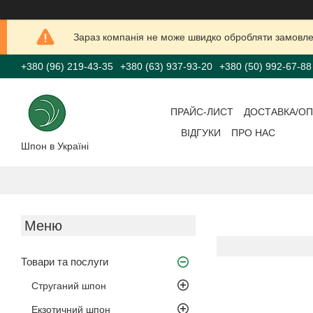
Зараз компанія не може швидко обробляти замовлен
+380 (96) 219-43-35
+380 (63) 937-93-20
+380 (50) 992-67-88
ПРАЙС-ЛИСТ
ДОСТАВКА/ОП
ВІДГУКИ
ПРО НАС
Шпон в Україні
Товари та послуги
Струганий шпон
Екзотичний шпон