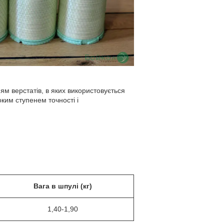
ям верстатів, в яких використовується
ким ступенем точності і
Вага в шпулі (кг)
1,40-1,90