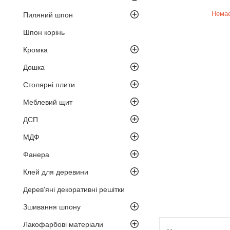
Немає
Пиляний шпон
Шпон корінь
Кромка
Дошка
Столярні плити
Меблевий щит
ДСП
МДФ
Фанера
Клей для деревини
Дерев'яні декоративні решітки
Зшивання шпону
Лакофарбові матеріали