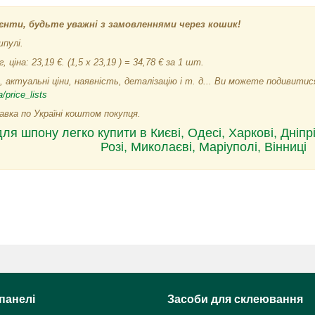
єнти, будьте уважні з замовленнями через кошик!
шпулі.
, ціна: 23,19 €. (1,5 х 23,19 ) = 34,78 € за 1 шт.
 актуальні ціни, наявність, деталізацію і т. д... Ви можете подивит
/price_lists
вка по Україні коштом покупця.
ля шпону легко купити в Києві, Одесі, Харкові, Дніпрі
Розі, Миколаєві, Маріуполі, Вінниці
панелі
Засоби для склеювання