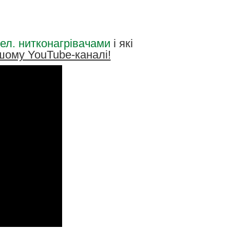
 ел. нитконагрівачами
і які
шому YouTube-каналі!