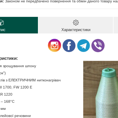
Законом не передбачено повернення та обмін даного товару нал
пис
Характеристики
ристики:
ля зрощування шпону
ок")
атів з ЕЛЕКТРИЧНИМ нитконагрівач
W 1700, FW 1200 E
ER 1220
 – 168°C
9 мм
клейової речовини