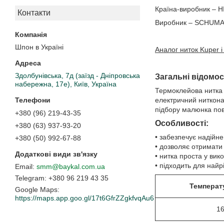
Країна-виробник –
Контакти
Виробник – SCHUM
Шпон в Україні
Аналог ниток Kuper 
Здолбунівська, 7д (заїзд - Дніпровська
Загальні відомос
набережна, 17е), Київ, Україна
Термоклейова нитка п
електричний ниткона
підбору малюнка пов
+380 (96) 219-43-35
Особливості:
+380 (63) 937-93-20
• забезпечує надійне
+380 (50) 992-67-88
• дозволяє отримати
• нитка проста у вик
• підходить для найр
smm@baykal.com.ua
+380 96 219 43 35
Температ
Google Maps
https://maps.app.goo.gl/17t6GfrZZgkfvqAu6
1