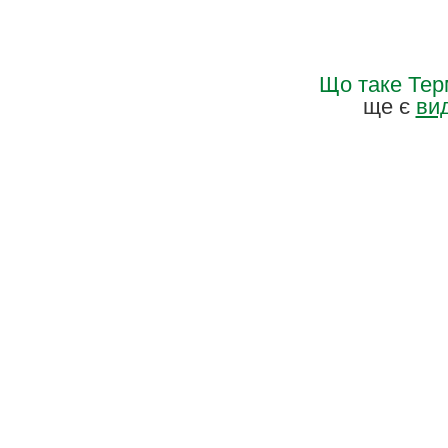
Що таке
Тер
ще є
ви