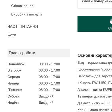
Стінові панелі
Виробничі послуги
ЧАСТІ ПИТАННЯ
О
Фото
Графік роботи
Основні характе
Вид – термонитка д
Понеділок
08:00
17:00
(формування "сороч
Вівторок
08:00
17:00
Верстат – для верст
Середа
08:00
17:00
«Kuper» FW 1150, F
Четвер
08:00
17:00
Аналог – нитка KUP
Пʼятниця
08:00
17:00
Субота
Вихідний
Температура нагріву
Неділя
Вихідний
Діаметр нитки – 0,3
Клей – мала частка 