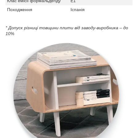
Клас емісії формальдегіду
Е1
Походження
Іспанія
* Допуск різниці товщини плити від заводу-виробника – до
10%