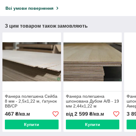
Всі умови повернення
З цим товаром також замовляють
Фанера полегшена Сейба
Фанера полегшена
Фан
8 мм - 2,5х1,22 м, ґатунок
шпонована Дубом А/В - 19
шпо
BB/CР
мм 2,44х1,22 м
Амер
19 м
467
2 599
3 8
₴/кв.м
від
₴/кв.м
Купити
Купити