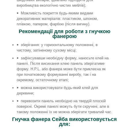
виробництва екологічно чистих меблів);
Можливість покриття будь-якими видами
декоративних матеріалів: пластиком, шпоном,
плівкою, папером, фарбою (після вигину).
Рекомендації для роботи з гнучкою
фанерою
зберігання: у горизонтальному положенні, в
чистому, затіненому сухому місці;
зафіксувавши необхідну форму, наносьте клей на
панелі. Після висихання клею панель зберігатиме
форму. H.P.L. або фанера може бути приклеєна як
при початковому формуванні виробу, так і на
окремому, остаточному етапі;
можна використовувати будь-який клей для
деревини;
перевозити панель необхідно на твердій плоскій
поверхні. Окремі панелі можуть бути скручені, але в
такому положенні їх не можна зберігати тривалий час.
Гнучка фанера Сейба використовується
для: