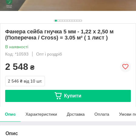
Фанера сейба гнучка 5 мм - 1,22 х 2,50 м
(Поперечна / Cross) = 3.05 м² ( 1 лист )
В наявності
Код: *10593
Опт і роздріб
2 548
₴
2 546 ₴
від 10 шт.
Купити
Опис
Характеристики
Доставка
Оплата
Умови п
Опис