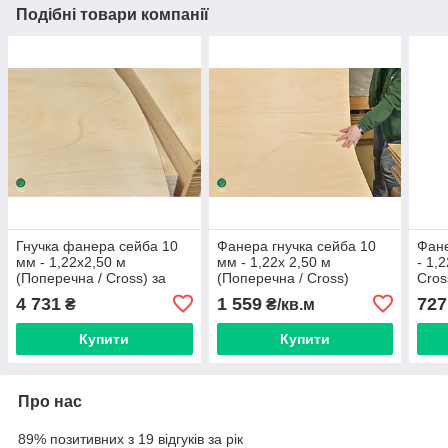
Подібні товари компанії
Гнучка фанера сейба 10
Фанера гнучка сейба 10
Фане
мм - 1,22х2,50 м
мм - 1,22х 2,50 м
- 1,
(Поперечна / Cross) за
(Поперечна / Cross)
Cros
лист
4 731
1 559
727
₴
₴/кв.м
Купити
Купити
Про нас
89% позитивних з 19 відгуків за рік