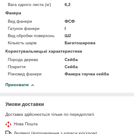
Вага одного листа (кг)
6,2
Фанера
Вид фанери
ФСФ
Ґатунок фанери
I
Вид обробки поверхонь
Ш2
Кількість шарів
Багатошарова
Користувальницькі характеристики
Порода дерева
Сейба
Покриття
Сейба
Різновид фанери
Фанера гнучка сейба
Приховати
Умови доставки
Доставка здійснюється тільки по передоплаті.
Нова Пошта
Делівері (відправлення з адреси кур'єром)