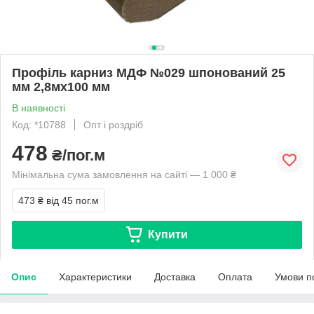
Профіль карниз МДФ №029 шпонований 25
мм 2,8мх100 мм
В наявності
Код: *10788
Опт і роздріб
478
₴/пог.м
Мінімальна сума замовлення на сайті — 1 000 ₴
473 ₴
від 45 пог.м
Купити
Опис
Характеристики
Доставка
Оплата
Умови п