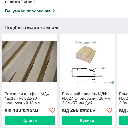
належної якості
Всі умови повернення
Подібні товари компанії
Рамковий профіль МДФ
Рамковий профіль МДФ
Рам
№016 і № 022/90°
№027 шпонований 25 мм
№02
шпонований 18 мм
2,8мх55 мм Дуб
2,8
2,8мх70 мм
400
395
від
₴/пог.м
від
₴/пог.м
від
Купити
Купити