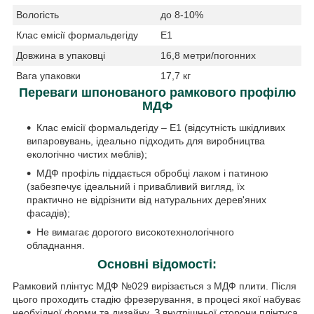
Вологість
до 8-10%
Клас емісії формальдегіду
Е1
Довжина в упаковці
16,8 метри/погонних
Вага упаковки
17,7 кг
Переваги шпонованого рамкового профілю
МДФ
Клас емісії формальдегіду – Е1 (відсутність шкідливих
випаровувань, ідеально підходить для виробництва
екологічно чистих меблів);
МДФ профіль піддається обробці лаком і патиною
(забезпечує ідеальний і привабливий вигляд, їх
практично не відрізнити від натуральних дерев'яних
фасадів);
Не вимагає дорогого високотехнологічного
обладнання.
Основні відомості:
Рамковий плінтус МДФ №029 вирізається з МДФ плити. Після
цього проходить стадію фрезерування, в процесі якої набуває
необхідної форми та дизайну. З внутрішньої сторони плінтуса