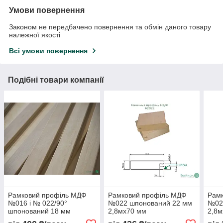
Умови повернення
Законом не передбачено повернення та обмін даного товару
належної якості
Всі умови повернення
Подібні товари компанії
Рамковий профіль МДФ
Рамковий профіль МДФ
Рам
№016 і № 022/90°
№022 шпонований 22 мм
№02
шпонований 18 мм
2,8мх70 мм
2,8
2,8мх70 мм