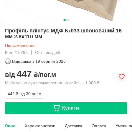
Профіль плінтус МДФ №033 шпонований 16
мм 2,8х110 мм
Під замовлення
Код: *10793
Опт і роздріб
Відправка з
19 серпня 2026
447
від
₴/пог.м
Мінімальна сума замовлення на сайті — 1 000 ₴
442 ₴
від 30 пог.м
Купити
Опис
Характеристики
Доставка
Оплата
Умови п