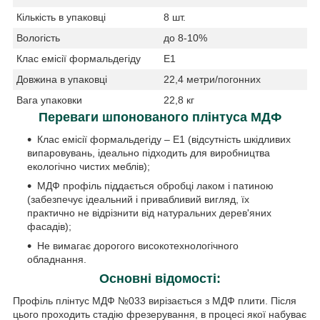
Кількість в упаковці
8 шт.
Вологість
до 8-10%
Клас емісії формальдегіду
Е1
Довжина в упаковці
22,4 метри/погонних
Вага упаковки
22,8 кг
Переваги шпонованого плінтуса МДФ
Клас емісії формальдегіду – Е1 (відсутність шкідливих
випаровувань, ідеально підходить для виробництва
екологічно чистих меблів);
МДФ профіль піддається обробці лаком і патиною
(забезпечує ідеальний і привабливий вигляд, їх
практично не відрізнити від натуральних дерев'яних
фасадів);
Не вимагає дорогого високотехнологічного
обладнання.
Основні відомості:
Профіль плінтус МДФ №033 вирізається з МДФ плити. Після
цього проходить стадію фрезерування, в процесі якої набуває