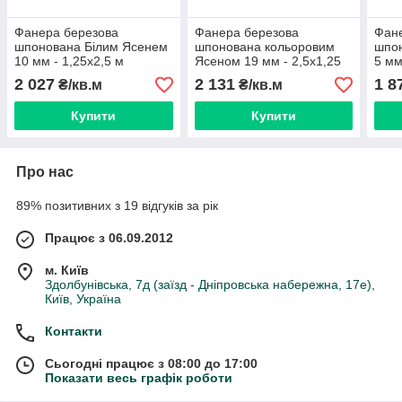
Фанера березова
Фанера березова
Фан
шпонована Білим Ясенем
шпонована кольоровим
шпо
10 мм - 1,25х2,5 м
Ясеном 19 мм - 2,5х1,25
5 мм
м
2 027
2 131
1 8
₴/кв.м
₴/кв.м
Купити
Купити
Про нас
89% позитивних з 19 відгуків за рік
Працює з 06.09.2012
м. Київ
Здолбунівська, 7д (заїзд - Дніпровська набережна, 17е),
Київ, Україна
Контакти
Сьогодні працює з 08:00 до 17:00
Показати весь графік роботи