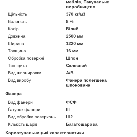
меблів, Пакувальне
виробництво
Щільність
370 кг/м3
Вологість
8 %
Колір
Білий
Довжина
2500 мм
Ширина
1220 мм
Товщина
16 мм
Обробка поверхні
Шпон
Тип щита
Склеєний
Вид шпонировки
А/В
Вид виробу
Фанера полегшена
шпонована
Фанера
Вид фанери
ФСФ
Ґатунок фанери
III
Вид обробки поверхонь
Ш2
Кількість шарів
Багатошарова
Користувальницькі характеристики