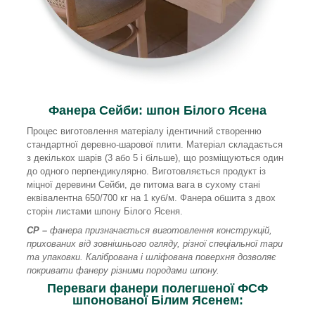
Фанера Сейби: шпон Білого Ясена
Процес виготовлення матеріалу ідентичний створенню
стандартної деревно-шарової плити. Матеріал складається
з декількох шарів (3 або 5 і більше), що розміщуються один
до одного перпендикулярно. Виготовляється продукт із
міцної деревини Сейби, де питома вага в сухому стані
еквівалентна 650/700 кг на 1 куб/м. Фанера обшита з двох
сторін листами шпону Білого Ясеня.
СР –
фанера призначається виготовлення конструкцій,
прихованих від зовнішнього огляду, різної спеціальної тари
та упаковки. Калібрована і шліфована поверхня дозволяє
покривати фанеру різними породами шпону.
Переваги фанери полегшеної ФСФ
шпонованої Білим Ясенем: