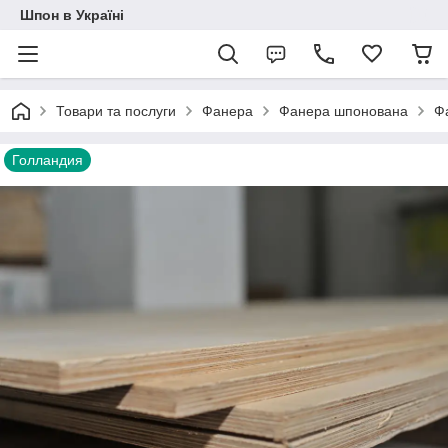
Шпон в Україні
Товари та послуги
Фанера
Фанера шпонована
Ф
Голландия