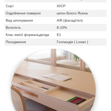
Сорт
III/СР
Оздоблення поверхні
шпон Білого Ясена
Вид шпонування
А/B (фасад/тил)
Вологість
8-10%
Клас емісії формальдегіда
Е1
Походження
Голландія ( Losan )