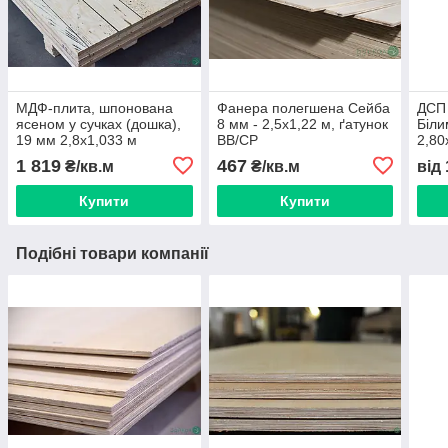
МДФ-плита, шпонована
Фанера полегшена Сейба
ДСП 
ясеном у сучках (дошка),
8 мм - 2,5х1,22 м, ґатунок
Біли
19 мм 2,8х1,033 м
BB/CР
2,80
1 819
467
₴/кв.м
₴/кв.м
від
Купити
Купити
Подібні товари компанії