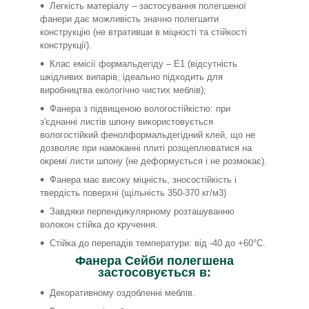
Легкість матеріалу – застосування полегшеної
фанери дає можливість значно полегшити
конструкцію (не втративши в міцності та стійкості
конструкції).
Клас емісії формальдегіду – Е1 (відсутність
шкідливих випарів, ідеально підходить для
виробництва екологічно чистих меблів);
Фанера з підвищеною вологостійкістю: при
з'єднанні листів шпону використовується
вологостійкий фенолформальдегідний клей, що не
дозволяє при намоканні плиті розщеплюватися на
окремі листи шпону (не деформується і не розмокає).
Фанера має високу міцність, зносостійкість і
твердість поверхні (щільність 350-370 кг/м3)
Завдяки перпендикулярному розташуванню
волокон стійка до кручення.
Стійка до перепадів температури: від -40 до +60°С.
Фанера Сейби полегшена
застосовується в:
Декоративному оздобленні меблів.