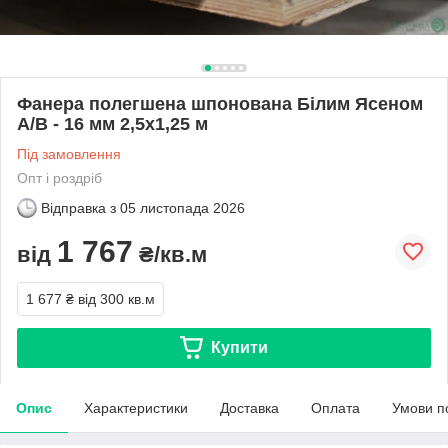
Фанера полегшена шпонована Білим Ясеном
А/В - 16 мм 2,5х1,25 м
Під замовлення
Опт і роздріб
Відправка з
05 листопада 2026
1 767
від
₴/кв.м
1 677 ₴
від 300 кв.м
Купити
Опис
Характеристики
Доставка
Оплата
Умови п