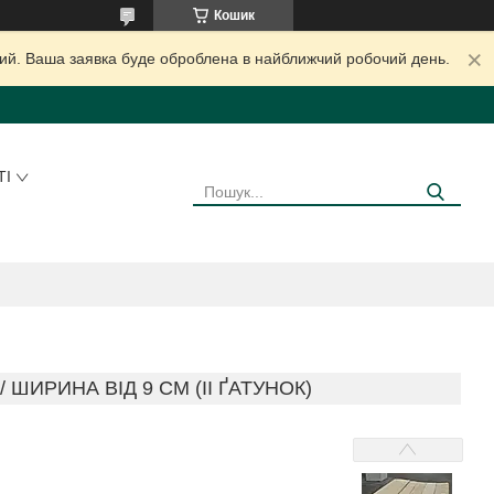
Кошик
дний. Ваша заявка буде оброблена в найближчий робочий день.
ТІ
/ ШИРИНА ВІД 9 СМ (IІ ҐАТУНОК)