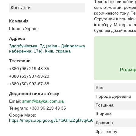
Технологія виробниц
світло-жовтий, роже
Контакти
коричневого тону. Те
Струганий шпон віль
інтер'єру. Матеріал
Шпон в Україні
будь-які дизайнерськ
Здолбунівська, 7д (заїзд - Дніпровська
набережна, 17е), Київ, Україна
+380 (96) 219-43-35
Розмір
+380 (63) 937-93-20
+380 (50) 992-67-88
Вид
Порода деревини
smm@baykal.com.ua
Товщина
+380 96 219 43 35
Ширина
Google Maps
https://maps.app.goo.gl/17t6GfrZZgkfvqAu6
Довжина
Зріз шпону