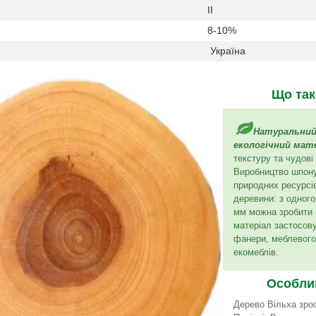
II
8-10%
Україна
Що так
Натуральний
екологічний мат
текстуру та чудові
Виробництво шпон
природних ресурсі
деревини: з одного
мм можна зробити 
матеріал застосов
фанери, меблевого
екомеблів.
Особли
Дерево Вільха зрос