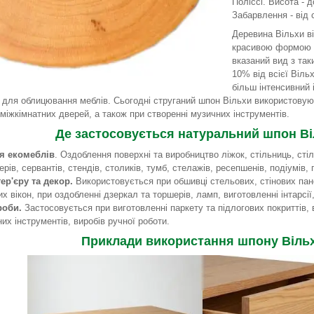
Поліссі. Висота - д
Забарвлення - від 
Деревина Вільхи в
красивою формою с
вказаний вид з та
10% від всієї Віль
більш інтенсивний 
 для облицювання меблів. Сьогодні струганий шпон Вільхи використовуют
 міжкімнатних дверей, а також при створенні музичних інструментів.
Де застосовується натуральний шпон В
я екомеблів
. Оздоблення поверхні та виробництво ліжок, стільниць, сті
ерів, сервантів, стендів, столиків, тумб, стелажів, ресепшенів, подіумів, п
ер'єру та декор.
Використовується при обшивці стельових, стінових пан
их вікон, при оздобленні дзеркал та торшерів, ламп, виготовленні інтарсії
роби.
Застосовується при виготовленні паркету та підлогових покриттів, 
их інструментів, виробів ручної роботи.
Приклади використання шпону Віль