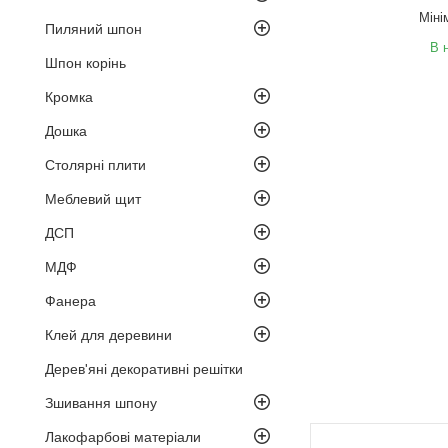
Міні
Пиляний шпон
В 
Шпон корінь
Кромка
Дошка
Столярні плити
Меблевий щит
ДСП
МДФ
Фанера
Клей для деревини
Дерев'яні декоративні решітки
Зшивання шпону
Лакофарбові матеріали