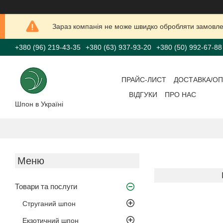
Зараз компанія не може швидко обробляти замовлен
+380 (96) 219-43-35
+380 (63) 937-93-20
+380 (50) 992-67-88
ПРАЙС-ЛИСТ
ДОСТАВКА/ОП
ВІДГУКИ
ПРО НАС
Шпон в Україні
Товари та послуги
Струганий шпон
Екзотичний шпон