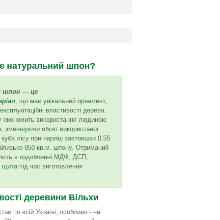
е натуральний шпон?
 шпон — це
еріал
, що має унікальний орнамент,
 експлуатаційні властивості дерева.
у економить використання людиною
в, зменшуючи обсяг використаної
 куба лісу при нарізці завтовшки 0,55
близько 850 кв.м. шпону. Отриманий
ують в оздобленні МДФ, ДСП,
 щита під час виготовлення
вості деревини Вільхи
тає по всій Україні, особливо - на