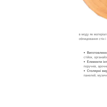
в моду як матеріал
облицювання стін і
Виготовленн
стійок, органайз
Елементи інт
поручнів, арочн
Столярні ви
панелей, музичн