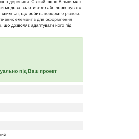
окон деревини. Свіжий шпон Вільхи має
ючи медово-золотистого або червонувато-
 – хвилясті, що робить поверхню рівною.
оративних елементів для оформлення
, що дозволяє адаптувати його під
дуально під Ваш проект
ний