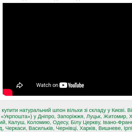
купити натуральний шпон вільхи зі складу у Києві. 
 «Укрпошта») у Дніпро, Запоріжжя, Луцьк, Житомир, 
й, Калуш, Коломию, Одесу, Білу Церкву, Івано-Франк
, Черкаси, Васильків, Чернівці, Харків, Вишневе, Ірп