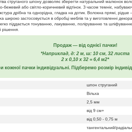
тва струганого шпону дозволяє зберегти натуральний малюнок вол
во-бежевий або світло-коричневий відтінок. З часом темніє, набува
кстура дрібна та однорідна, гладка на дотик. Волокна прямі, рідше
ха широко застосовується в обробці меблів та у виготовленні дек
 легко піддається тонуванню, лакуванню, поліруванню та шліфуванню
і рішення.
Продаж ― від однієї пачки!
*Наприклад, д: 2 м, ш: 10 см, 32 листа
2 х 0,10 х 32 = 6,4 м2*
и кожної пачки індивідуальні. Підберемо розмір індиві
шпон струганий
Вільха
2,5 мм
від 9 см+
від 0,50 - 0,75 м
тангентальний/радіаль