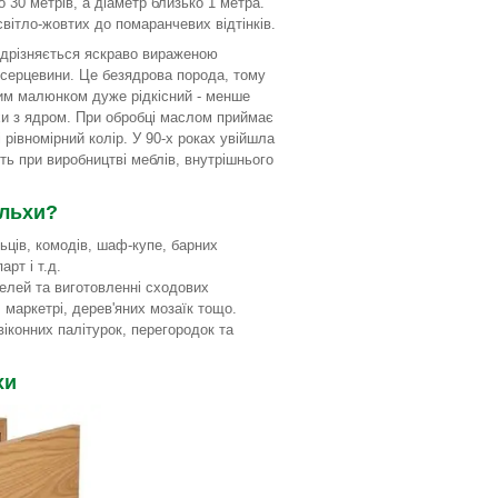
о 30 метрів, а діаметр близько 1 метра.
світло-жовтих до помаранчевих відтінків.
ідрізняється яскраво вираженою
ерцевини. Це безядрова порода, тому
ким малюнком дуже рідкісний - менше
хи з ядром. При обробці маслом приймає
і рівномірний колір. У 90-х роках увійшла
ь при виробництві меблів, внутрішнього
ільхи?
льців, комодів, шаф-купе, барних
арт і т.д.
елей та виготовленні сходових
, маркетрі, дерев'яних мозаїк тощо.
віконних палітурок, перегородок та
хи