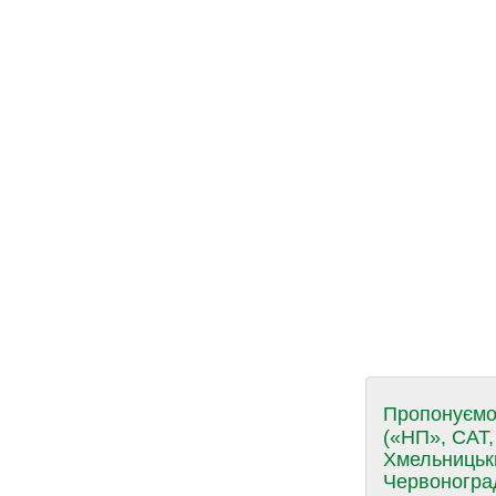
Пропонуємо 
(«НП», САТ,
Хмельницьки
Червоноград