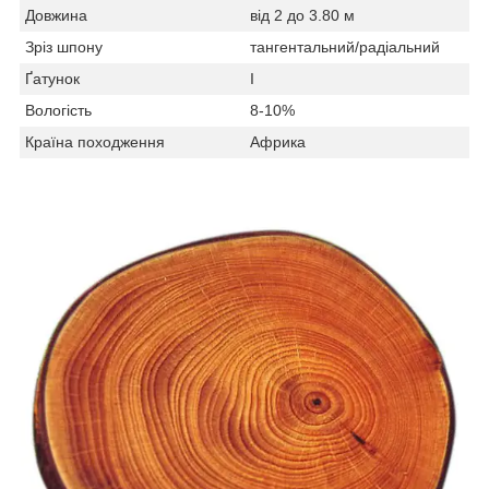
Довжина
від 2 до 3.80 м
Зріз шпону
тангентальний/радіальний
Ґатунок
I
Вологість
8-10%
Країна походження
Африка