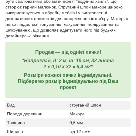
бути свилюватими або мати ефект "водяних хвиль", що
створює гарний малюнок. Струганий шпон макоре широко
використовується в обробці меблів і у виготовленні
декоративних елементів для оформлення інтер'єру. Матеріал
легко піддається тонуванню, лакуванню, поліруванню та
шліфуванню, що дозволяє адаптувати його під будь-які
дизайнерські рішення.
Продаж ― від однієї пачки!
*Наприклад, д: 2 м, ш: 10 см, 32 листа
2 х 0,10 х 32 = 6,4 м2*
Розміри кожної пачки індивідуальні.
Підберемо розмір індивідуально під Ваш
проект
Вид
струганий шпон
Порода деревини
Макоре
Товщина
0,6 мм
Ширина
від 12 см+