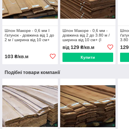
Шпон Макоре - 0,6 мм І
Шпон Макоре - 0,6 мм -
Шпон
ґатунок - довжина від 1 до
довжина від 2 до 3.80 м /
ґату
2 м / ширина від 10 см+
ширина від 10 см+ (I
3.80
(струганний)
ґатунок)
129
129
від
₴/кв.м
103
₴/кв.м
Купити
Подібні товари компанії