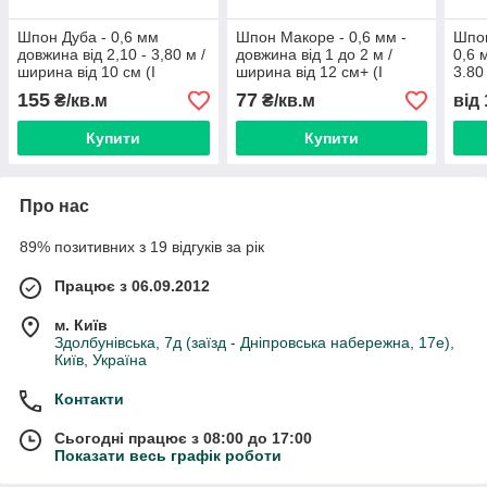
Шпон Дуба - 0,6 мм
Шпон Макоре - 0,6 мм -
Шпон
довжина від 2,10 - 3,80 м /
довжина від 1 до 2 м /
0,6 
ширина від 10 см (I
ширина від 12 см+ (I
3.80
ґатунок)
ґатунок)
(I ґа
155
77
₴/кв.м
₴/кв.м
від
Купити
Купити
Про нас
89% позитивних з 19 відгуків за рік
Працює з 06.09.2012
м. Київ
Здолбунівська, 7д (заїзд - Дніпровська набережна, 17е),
Київ, Україна
Контакти
Сьогодні працює з 08:00 до 17:00
Показати весь графік роботи