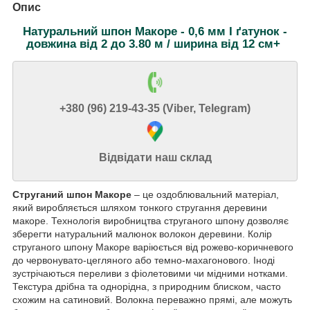
Опис
Натуральний шпон Макоре - 0,6 мм I ґатунок -
довжина від 2 до 3.80 м / ширина від 12 см+
+380 (96) 219-43-35 (Viber, Telegram)
Відвідати наш склад
Струганий шпон Макоре
– це оздоблювальний матеріал,
який виробляється шляхом тонкого стругання деревини
макоре. Технологія виробництва струганого шпону дозволяє
зберегти натуральний малюнок волокон деревини. Колір
струганого шпону Макоре варіюється від рожево-коричневого
до червонувато-цегляного або темно-махагонового. Іноді
зустрічаються переливи з фіолетовими чи мідними нотками.
Текстура дрібна та однорідна, з природним блиском, часто
схожим на сатиновий. Волокна переважно прямі, але можуть