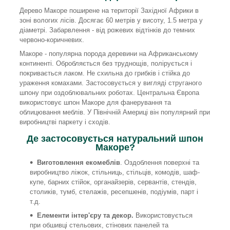
Дерево Макоре поширене на території Західної Африки в
зоні вологих лісів. Досягає 60 метрів у висоту, 1.5 метра у
діаметрі. Забарвлення - від рожевих відтінків до темних
червоно-коричневих.
Макоре - популярна порода деревини на Африканському
континенті. Обробляється без труднощів, полірується і
покривається лаком. Не схильна до грибків і стійка до
ураження комахами. Застосовується у вигляді струганого
шпону при оздоблювальних роботах. Центральна Європа
використовує шпон Макоре для фанерування та
облицювання меблів. У Північній Америці він популярний при
виробництві паркету і сходів.
Де застосовується натуральний шпон
Макоре?
Виготовлення екомеблів
. Оздоблення поверхні та
виробництво ліжок, стільниць, стільців, комодів, шаф-
купе, барних стійок, органайзерів, сервантів, стендів,
столиків, тумб, стелажів, ресепшенів, подіумів, парт і
т.д.
Елементи інтер'єру та декор.
Використовується
при обшивці стельових, стінових панелей та