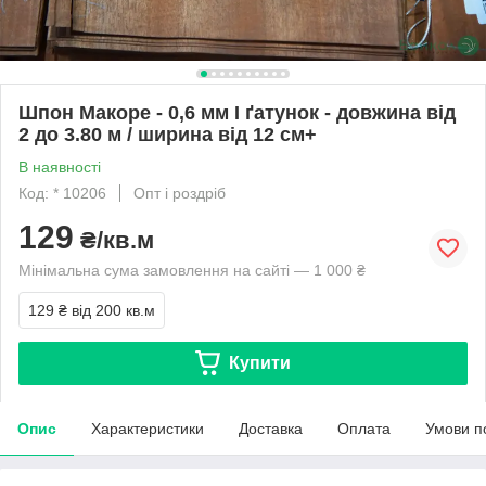
Шпон Макоре - 0,6 мм I ґатунок - довжина від
2 до 3.80 м / ширина від 12 см+
В наявності
Код: * 10206
Опт і роздріб
129
₴/кв.м
Мінімальна сума замовлення на сайті — 1 000 ₴
129 ₴
від 200 кв.м
Купити
Опис
Характеристики
Доставка
Оплата
Умови п