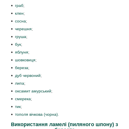
граб
;
клен
;
сосна
;
черешня
;
груша
;
бук
;
яблуня
;
шовковиця
;
береза
;
дуб червоний
;
липа
;
оксамит амурський
;
смерека
;
тик
;
тополя вічкова (чорна).
Використання ламелі (пиляного шпону) з