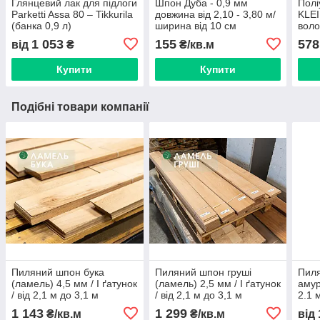
Глянцевий лак для підлоги
Шпон Дуба - 0,9 мм
Полі
Parketti Assa 80 – Tikkurila
довжина від 2,10 - 3,80 м/
KLE
(банка 0,9 л)
ширина від 10 см
воло
(тюб
1 053
155
578
від
₴
₴/кв.м
Купити
Купити
Подібні товари компанії
Пиляний шпон бука
Пиляний шпон груші
Пиля
(ламель) 4,5 мм / I ґатунок
(ламель) 2,5 мм / I ґатунок
амур
/ від 2,1 м до 3,1 м
/ від 2,1 м до 3,1 м
2.1 
1 143
1 299
₴/кв.м
₴/кв.м
від