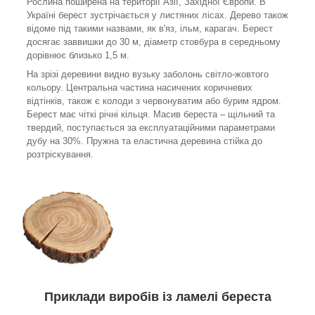
Рослина поширена на території Азії, Західної Європи. В
Україні берест зустрічається у листяних лісах. Дерево також
відоме під такими назвами, як в'яз, ільм, карагач. Берест
досягає заввишки до 30 м, діаметр стовбура в середньому
дорівнює близько 1,5 м.
На зрізі деревини видно вузьку заболонь світло-жовтого
кольору. Центральна частина насичених коричневих
відтінків, також є колоди з червонуватим або бурим ядром.
Берест має чіткі річні кільця. Масив береста – щільний та
твердий, поступається за експлуатаційними параметрами
дубу на 30%. Пружна та еластична деревина стійка до
розтріскування.
Приклади виробів із ламелі береста