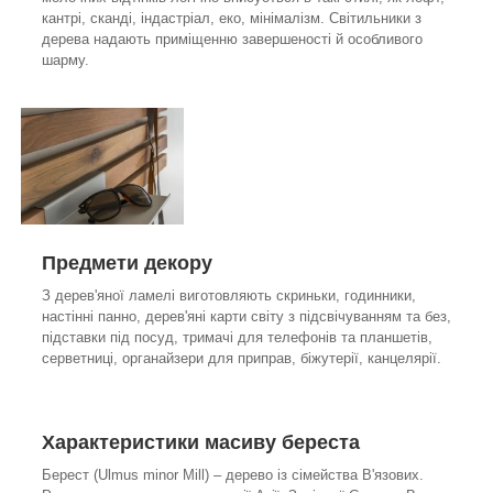
кантрі, сканді, індастріал, еко, мінімалізм. Світильники з
дерева надають приміщенню завершеності й особливого
шарму.
Предмети декору
З дерев'яної ламелі виготовляють скриньки, годинники,
настінні панно, дерев'яні карти світу з підсвічуванням та без,
підставки під посуд, тримачі для телефонів та планшетів,
серветниці, органайзери для приправ, біжутерії, канцелярії.
Характеристики масиву береста
Берест (Ulmus minor Mill) – дерево із сімейства В'язових.