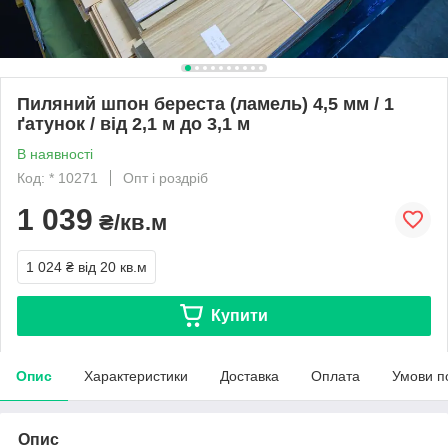
Пиляний шпон береста (ламель) 4,5 мм / 1
ґатунок / від 2,1 м до 3,1 м
В наявності
Код: * 10271
Опт і роздріб
1 039
₴/кв.м
1 024 ₴
від 20 кв.м
Купити
Опис
Характеристики
Доставка
Оплата
Умови п
Опис