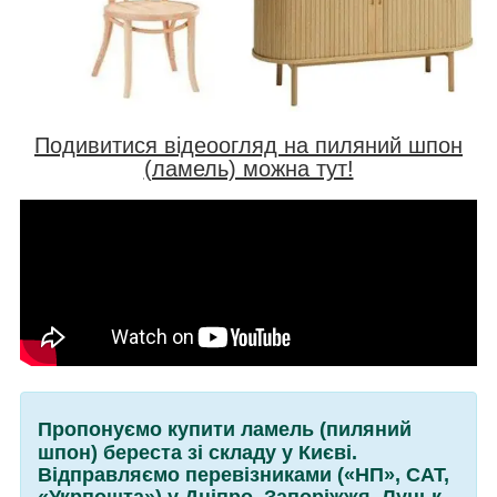
Подивитися відеоогляд на пиляний шпон
(ламель) можна тут!
Пропонуємо купити ламель (пиляний
шпон) береста зі складу у Києві.
Відправляємо перевізниками («НП», САТ,
«Укрпошта») у Дніпро, Запоріжжя, Луцьк,