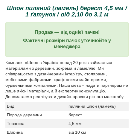
Шпон пиляний (ламель) берест 4,5 мм /
1 ґатунок / від 2,10 до 3,1 м
Продаж ― від однієї пачки!
Фактичні розміри пачок уточнюйте у
менеджера
Компанія «Шпон в Україні» понад 20 років займається
матеріалами з деревини, зокрема й ламеллю. Ми
співпрацюємо з дизайнерами інтер'єру, столярами,
меблевими фабриками, крафтовими майстернями,
будівельними компаніями. Наша мета – надати партнерам не
лише якісні матеріали, а й експертну консультацію.
Допомагаємо реалізувати дизайн-проєкти різного масштабу.
Вид
пиляний шпон (ламель)
Порода деревини
берест
Товщина
4,5 мм
Ширина
від 10 см