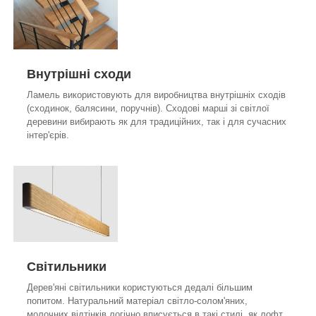
Внутрішні сходи
Ламель використовують для виробництва внутрішніх сходів
(сходинок, балясини, поручнів). Сходові марші зі світлої
деревини вибирають як для традиційних, так і для сучасних
інтер'єрів.
Світильники
Дерев'яні світильники користуються дедалі більшим
попитом. Натуральний матеріал світло-солом'яних,
молочних відтінків логічно вписується в такі стилі, як лофт,