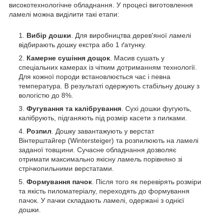
високотехнологічне обладнання. У процесі виготовлення
ламелі можна виділити такі етапи:
Вибір дошки
. Для виробництва дерев'яної ламелі
відбирають дошку екстра або 1 ґатунку.
Камерне сушіння дощок
. Масив сушать у
спеціальних камерах із чітким дотриманням технології.
Для кожної породи встановлюється час і певна
температура. В результаті одержують стабільну дошку з
вологістю до 8%.
Фугування та калібрування
. Сухі дошки фугують,
калібрують, підганяють під розмір касети з пилками.
Розпил
. Дошку завантажують у верстат
Вінтерштайгер (Wintersteiger) та розпилюють на ламелі
заданої товщини. Сучасне обладнання дозволяє
отримати максимально якісну ламель порівняно зі
стрічкопильними верстатами.
Формування пачок
. Після того як перевірять розміри
та якість пиломатеріалу, переходять до формування
пачок. У пачки складають ламелі, одержані з однієї
дошки.