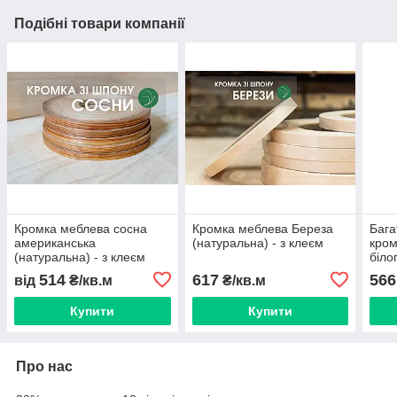
Подібні товари компанії
Кромка меблева сосна
Кромка меблева Береза
Бага
американська
(натуральна) - з клеєм
кром
(натуральна) - з клеєм
біло
Ш: 2
514
617
566
від
₴/кв.м
₴/кв.м
Купити
Купити
Про нас