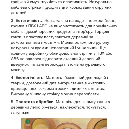
крайковій смузі гнучкість та еластичність. Натуральна
меблева стрічка підходить для кромкування округлих
деталей.
Естетичність
. Незважаючи на водо- і термостійкість,
кромки з ПВХ і АБС не використовують для преміальних
меблів і дизайнерських предметів інтер'єру. Торцеві
канти із пластику поступаються деревині за
декоративними якостями. Малюнок кожного рулону
натуральної кромки неповторний і унікальний. Ще
жодному виробнику облицювальної стрічки з ПВХ або
ABS не вдалося відтворити складний деревний
візерунок і плавні переходи півтонів натурального
масиву.
Екологічність
. Матеріал безпечний для людей і
тварин, дозволений для використання в житлових
приміщеннях, зокрема ігрових і дитячих кімнатах.
Виконану зі шпону стрічку можна переробляти.
Простота обробки
. Матеріал для кромкування з
деревини легко ріжеться, наклеюється, тонується,
лакується.