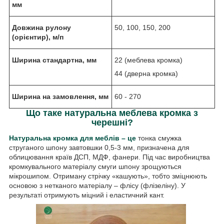
мм
Довжина рулону
50, 100, 150, 200
(орієнтир), м/п
Ширина стандартна, мм
22 (меблева кромка)
44 (дверна кромка)
Ширина на замовлення, мм
60 - 270
Що таке натуральна меблева кромка з
черешні?
Натуральна кромка для меблів – це
тонка смужка
струганого шпону завтовшки 0,5-3 мм, призначена для
облицювання країв ДСП, МДФ, фанери. Під час виробництва
кромкувального матеріалу смуги шпону зрощуються
мікрошипом. Отриману стрічку «кашують», тобто зміцнюють
основою з нетканого матеріалу – флісу (флізеліну). У
результаті отримують міцний і еластичний кант.