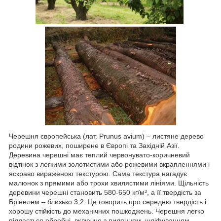
Черешня європейська (лат. Prunus avium) – листяне дерево
родини рожевих, поширене в Європі та Західній Азії.
Деревина черешні має теплий червонувато-коричневий
відтінок з легкими золотистими або рожевими вкрапленнями і
яскраво вираженою текстурою. Сама текстура нагадує
малюнок з прямими або трохи хвилястими лініями. Щільність
деревини черешні становить 580-650 кг/м³, а її твердість за
Брінелем – близько 3,2. Це говорить про середню твердість і
хорошу стійкість до механічних пошкоджень. Черешня легко
піддається обробці, включно з пилянням, шліфуванням,