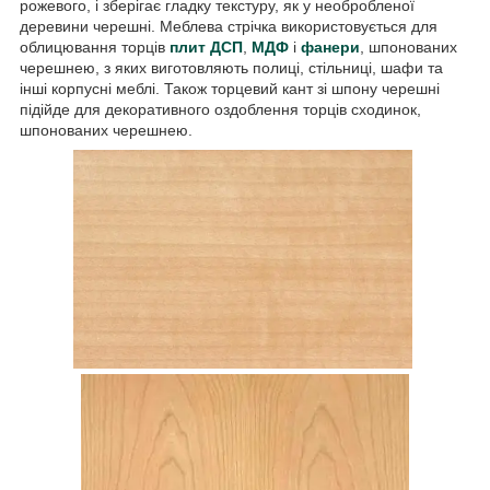
рожевого, і зберігає гладку текстуру, як у необробленої
деревини черешні. Меблева стрічка використовується для
облицювання торців
плит ДСП
,
МДФ
і
фанери
, шпонованих
черешнею, з яких виготовляють полиці, стільниці, шафи та
інші корпусні меблі. Також торцевий кант зі шпону черешні
підійде для декоративного оздоблення торців сходинок,
шпонованих черешнею.