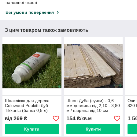
належної якості
Всі умови повернення
З цим товаром також замовляють
Шпаклівка для дерева
Шпон Дуба (сучки) - 0,6
Очищ
Colowood Puukitti Дуб –
мм довжина від 2,10 - 3,80
820.
Tikkurila (банка 0,5 л)
м / ширина від 10 см
269
154
1 5
від
₴
₴/кв.м
Купити
Купити