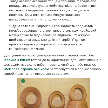
Завдяки закромкованим торцям стільниці, фасадів або
полиць використовувати меблі зручніше та безпечніше:
ймовірність подряпин і затяжок на одязі зводиться
нанівець. Крім того, кромка блокує залишкові
випаровування з плит сполучних смол;
декоративне
. Оброблені краї надають предметам
інтер'єру завершеного зовнішнього вигляду. Крайковий
матеріал часто підбирають за відтінком і текстурою,
щоб створити візуально цілісний виріб. У деяких
проєктах йдуть від зворотного: кромкують краї
контрастною стрічкою.
Доступний матеріал для кромкування з термоклеєм і без.
Крайка з клеєм
готова до використання: для наклеювання в
домашніх умовах потрібен промисловий фен або праска.
Меблева стрічка без клею
застосовується в промисловому
виробництві та приклеюється верстатом.