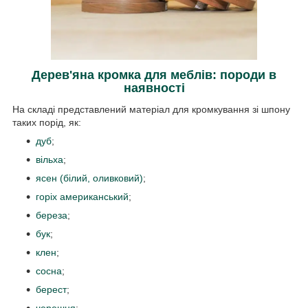
Дерев'яна кромка для меблів: породи в
наявності
На складі представлений матеріал для кромкування зі шпону
таких порід, як:
дуб
;
вільха
;
ясен (білий, оливковий)
;
горіх американський
;
береза
;
бук
;
клен
;
сосна
;
берест
;
черешня
;