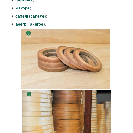
макоре
;
сапелі (сапеле)
;
анегрі (анегре)
.