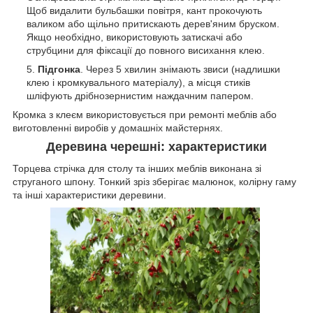
Щоб видалити бульбашки повітря, кант прокочують
валиком або щільно притискають дерев'яним бруском.
Якщо необхідно, використовують затискачі або
струбцини для фіксації до повного висихання клею.
Підгонка
. Через 5 хвилин знімають звиси (надлишки
клею і кромкувального матеріалу), а місця стиків
шліфують дрібнозернистим наждачним папером.
Кромка з клеєм використовується при ремонті меблів або
виготовленні виробів у домашніх майстернях.
Деревина черешні: характеристики
Торцева стрічка для столу та інших меблів виконана зі
струганого шпону. Тонкий зріз зберігає малюнок, колірну гаму
та інші характеристики деревини.