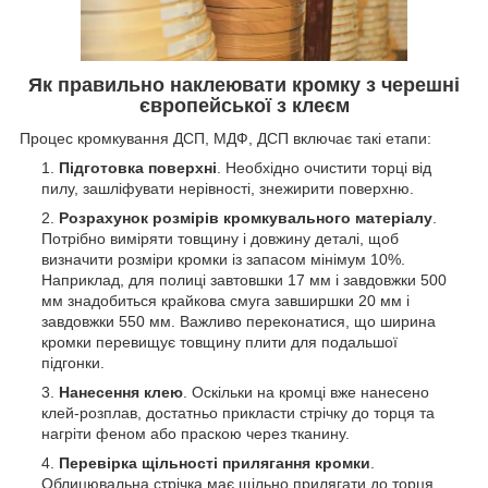
Як правильно наклеювати кромку з черешні
європейської з клеєм
Процес кромкування ДСП, МДФ, ДСП включає такі етапи:
Підготовка поверхні
. Необхідно очистити торці від
пилу, зашліфувати нерівності, знежирити поверхню.
Розрахунок розмірів кромкувального матеріалу
.
Потрібно виміряти товщину і довжину деталі, щоб
визначити розміри кромки із запасом мінімум 10%.
Наприклад, для полиці завтовшки 17 мм і завдовжки 500
мм знадобиться крайкова смуга завширшки 20 мм і
завдовжки 550 мм. Важливо переконатися, що ширина
кромки перевищує товщину плити для подальшої
підгонки.
Нанесення клею
. Оскільки на кромці вже нанесено
клей-розплав, достатньо прикласти стрічку до торця та
нагріти феном або праскою через тканину.
Перевірка щільності прилягання кромки
.
Облицювальна стрічка має щільно прилягати до торця.