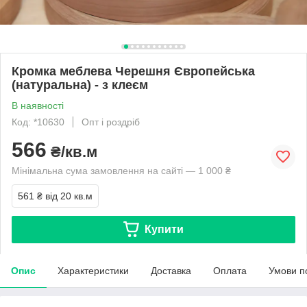
Кромка меблева Черешня Європейська
(натуральна) - з клеєм
В наявності
Код: *10630
Опт і роздріб
566
₴/кв.м
Мінімальна сума замовлення на сайті — 1 000 ₴
561 ₴
від 20 кв.м
Купити
Опис
Характеристики
Доставка
Оплата
Умови п