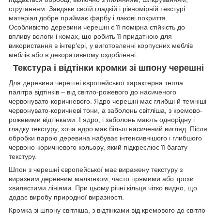
струганням. Завдяки своїй гладкій і рівномірній текстурі
матеріал добре приймає фарбу і лакові покриття.
Особливістю деревини черешні є її помірна стійкість до
впливу вологи і комах, що робить її придатною для
використання в інтер'єрі, у виготовленні корпусних меблів
меблів або в декоративному оздобленні.
Текстура і відтінки кромки зі шпону черешні
Для деревини черешні європейської характерна тепла
палітра відтінків – від світло-рожевого до насиченого
червонувато-коричневого. Ядро черешні має глибші й темніші
червонувато-коричневі тони, а заболонь світліша, з кремово-
рожевими відтінками. І ядро, і заболонь мають однорідну і
гладку текстуру, хоча ядро має більш насичений вигляд. Після
обробки парою деревина набуває інтенсивнішого і глибшого
червоно-коричневого кольору, який підкреслює її багату
текстуру.
Шпон з черешні європейської має виражену текстуру з
виразним деревним малюнком, часто прямими або трохи
хвилястими лініями. При цьому річні кільця чітко видно, що
додає виробу природної виразності.
Кромка зі шпону світліша, з відтінками від кремового до світло-