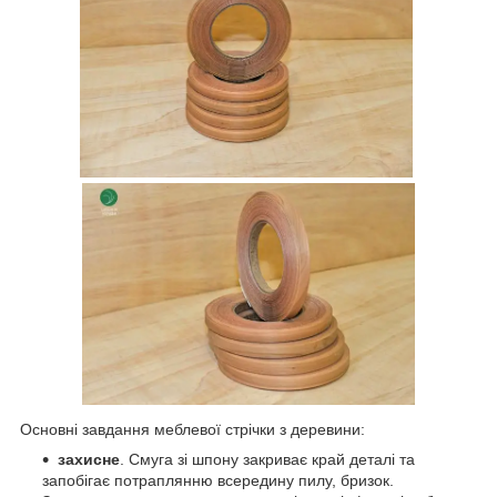
Основні завдання меблевої стрічки з деревини:
захисне
. Смуга зі шпону закриває край деталі та
запобігає потраплянню всередину пилу, бризок.