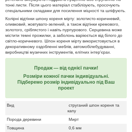
тонкі листи. Після цього матеріал стабілізують, просочують
спеціальними складами для посилення міцності та шліфують.
Колірні відтінки шпону кореня мірту: золотисто-коричневий,
оливковий, жовтувато-зелений, а також відтінки кремового,
золотого, сріблястого і навіть пурпурового. Серцевина може
містити темні прожилки, а заболонь варіюється від білого до
світло-коричневого. Шпон кореня мірту використовується в
декоративному оздобленні меблів, автомобілебудуванні,
виробництві музичних інструментів, елітних інтер'єрах.
Продаж ― від однієї пачки!
Розміри кожної пачки індивідуальні.
Підберемо розмір індивідуально під Ваш
проект
Вид
струганий шпон кореня та
капу
Порода деревини
Мирт
Товщина
0,6 мм