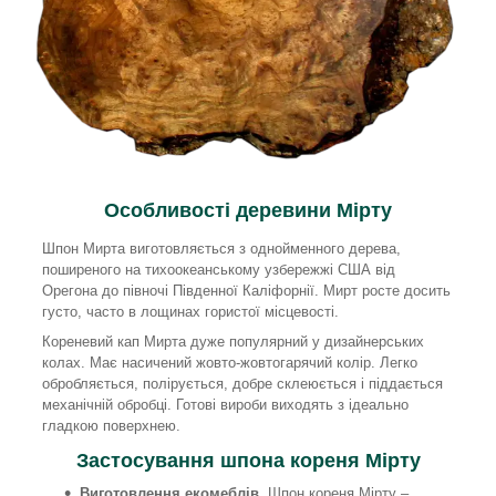
Особливості деревини Мірту
Шпон Мирта виготовляється з однойменного дерева,
поширеного на тихоокеанському узбережжі США від
Орегона до півночі Південної Каліфорнії. Мирт росте досить
густо, часто в лощинах гористої місцевості.
Кореневий кап Мирта дуже популярний у дизайнерських
колах. Має насичений жовто-жовтогарячий колір. Легко
обробляється, полірується, добре склеюється і піддається
механічній обробці. Готові вироби виходять з ідеально
гладкою поверхнею.
Застосування шпона кореня Мірту
Виготовлення екомеблів
. Шпон кореня Мірту –