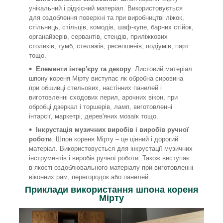
унікальний і рідкісний матеріал. Використовується
для оздоблення поверхні та при виробництві ліжок,
стільниць, стільців, комодів, шаф-купе, барних стійок,
органайзерів, сервантів, стендів, приліжкових
столиків, тумб, стелажів, ресепшенів, подіумів, парт
тощо.
Елементи інтер'єру та декору
. Листовий матеріал
шпону кореня Мірту виступає як обробна сировина
при обшивці стельових, настінних панелей і
виготовленні сходових перил, арочних вікон, при
обробці дзеркал і торшерів, ламп, виготовленні
інтарсії, маркетрі, дерев'яних мозаїк тощо.
Інкрустація музичних виробів і виробів ручної
роботи
. Шпон кореня Мірту – це цінний і дорогий
матеріал. Використовується для інкрустації музичних
інструментів і виробів ручної роботи. Також виступає
в якості оздоблювального матеріалу при виготовленні
віконних рам, перегородок або панелей.
Приклади використання шпона кореня
Мірту