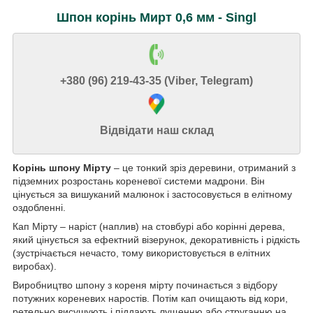
Шпон корінь Мирт 0,6 мм - Singl
+380 (96) 219-43-35 (Viber, Telegram)
Відвідати наш склад
Корінь шпону Мірту
– це тонкий зріз деревини, отриманий з
підземних розростань кореневої системи мадрони. Він
цінується за вишуканий малюнок і застосовується в елітному
оздобленні.
Кап Мірту – наріст (наплив) на стовбурі або корінні дерева,
який цінується за ефектний візерунок, декоративність і рідкість
(зустрічається нечасто, тому використовується в елітних
виробах).
Виробництво шпону з кореня мірту починається з відбору
потужних кореневих наростів. Потім кап очищають від кори,
ретельно висушують і піддають лущенню або струганню на