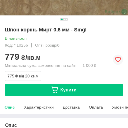
Шпон корінь Мирт 0,6 мм - Singl
В наявності
Код: * 10256
Опт і роздріб
779
₴/кв.м
Мінімальна сума замовлення на сайті — 1 000 ₴
775 ₴
від 20 кв.м
Купити
Опис
Характеристики
Доставка
Оплата
Умови п
Опис