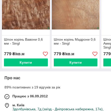
Шпон корінь Вавони 0,6
Шпон корінь Мадрони 0,6
Шпон
мм - Singl
мм - Singl
Амер
Sing
779
779
779
₴/кв.м
₴/кв.м
Купити
Купити
Про нас
89% позитивних з 19 відгуків за рік
Працює з 06.09.2012
м. Київ
Здолбунівська, 7д (заїзд - Дніпровська набережна, 17е),