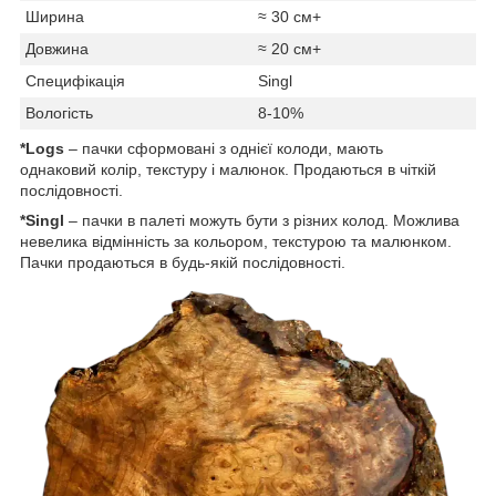
Ширина
≈ 30 см+
Довжина
≈ 20 см+
Специфікація
Singl
Вологість
8-10%
*Logs
– пачки сформовані з однієї колоди, мають
однаковий колір, текстуру і малюнок. Продаються в чіткій
послідовності.
*Singl
– пачки в палеті можуть бути з різних колод. Можлива
невелика відмінність за кольором, текстурою та малюнком.
Пачки продаються в будь-якій послідовності.