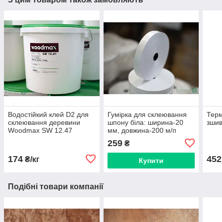
Водостійкий клей D2 для
Гумірка для склеювання
Терм
склеювання деревини
шпону біла: ширина-20
зшив
Woodmax SW 12.47
мм, довжина-200 м/п
259
₴
174
452
₴/кг
Купити
Подібні товари компанії