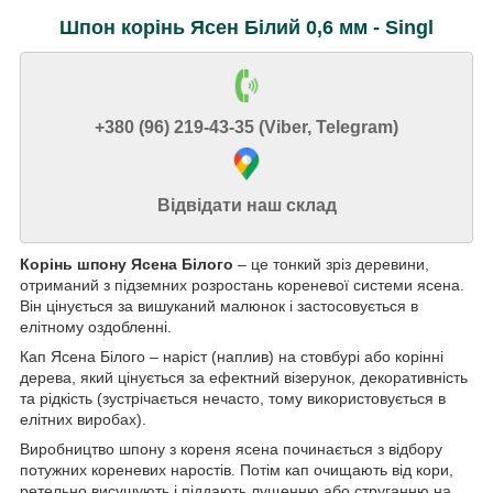
Шпон корінь Ясен Білий 0,6 мм - Singl
+380 (96) 219-43-35 (Viber, Telegram)
Відвідати наш склад
Корінь шпону Ясена Білого
– це тонкий зріз деревини,
отриманий з підземних розростань кореневої системи ясена.
Він цінується за вишуканий малюнок і застосовується в
елітному оздобленні.
Кап Ясена Білого – наріст (наплив) на стовбурі або корінні
дерева, який цінується за ефектний візерунок, декоративність
та рідкість (зустрічається нечасто, тому використовується в
елітних виробах).
Виробництво шпону з кореня ясена починається з відбору
потужних кореневих наростів. Потім кап очищають від кори,
ретельно висушують і піддають лущенню або струганню на