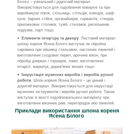
Білого – унікальний і рідкісний матеріал.
Використовується для оздоблення поверхні та при
виробництві ліжок, стільниць, стільців, комодів, шаф-
купе, барних стійок, органайзерів, сервантів, стендів,
приліжкових столиків, тумб, стелажів, ресепшенів,
подіумів, парт тощо.
Елементи інтер'єру та декору
. Листовий матеріал
шпону кореня Ясена Білого виступає як обробна
сировина при обшивці стельових, настінних панелей і
виготовленні сходових перил, арочних вікон, при
обробці дзеркал і торшерів, ламп, виготовленні
інтарсії, маркетрі, дерев'яних мозаїк тощо.
Інкрустація музичних виробів і виробів ручної
роботи
. Шпон кореня Ясена Білого – це цінний і
дорогий матеріал. Використовується для інкрустації
музичних інструментів і виробів ручної роботи. Також
виступає в якості оздоблювального матеріалу при
виготовленні віконних рам, перегородок або панелей.
Приклади використання шпона кореня
Ясена Білого