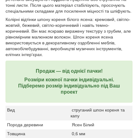
тонкі листи. Після цього матеріал стабілізують, просочують
спеціальними складами для посилення міцності та шліфують.
Колірні відтінки шпону кореня білого ясена: кремовий, світло-
жовтий, бежевий, світло-коричневий і навіть темно-
коричневий. Він має яскраво виражену текстуру з грубим, але
рівномірним малюнком волокон. Шпон кореня ясена
використовується в декоративному оздобленні меблів,
автомобілебудуванні, виробництві музичних інструментів,
елітних інтер'єрах.
Продаж ― від однієї пачки!
Розміри кожної пачки індивідуальні.
Підберемо розмір індивідуально під Ваш
проект
Вид
струганий шпон кореня та
капу
Порода деревини
Ясен Білий
Товщина
0,6 мм