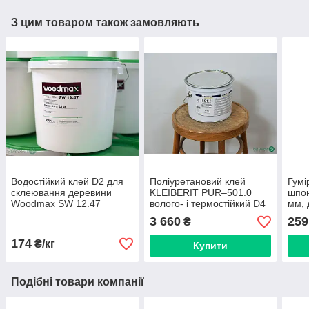
З цим товаром також замовляють
Водостійкий клей D2 для
Поліуретановий клей
Гумі
склеювання деревини
KLEIBERIT PUR–501.0
шпон
Woodmax SW 12.47
волого- і термостійкий D4
мм, 
(відро 8 кг)
3 660
259
₴
174
₴/кг
Купити
Подібні товари компанії