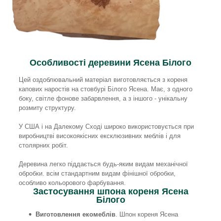
Особливості деревини Ясена Білого
Цей оздоблювальний матеріал виготовляється з кореня
капових наростів на стовбурі Білого Ясена. Має, з одного
боку, світле фонове забарвлення, а з іншого - унікальну
розмиту структуру.
У США і на Далекому Сході широко використовується при
виробництві високоякісних ексклюзивних меблів і для
столярних робіт.
Деревина легко піддається будь-яким видам механічної
обробки. всім стандартним видам фінішної обробки,
особливо кольорового фарбування.
Застосування шпона кореня Ясена
Білого
Виготовлення екомеблів
. Шпон кореня Ясена