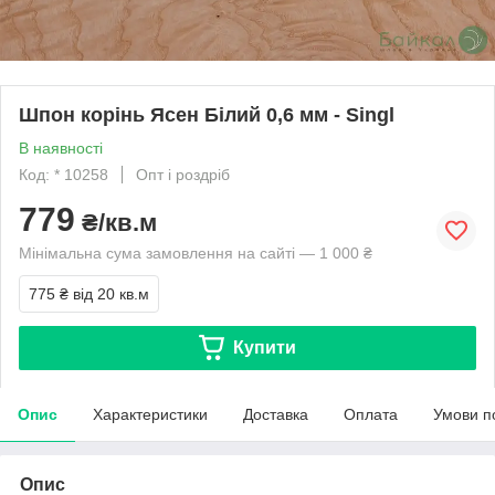
Шпон корінь Ясен Білий 0,6 мм - Singl
В наявності
Код: * 10258
Опт і роздріб
779
₴/кв.м
Мінімальна сума замовлення на сайті — 1 000 ₴
775 ₴
від 20 кв.м
Купити
Опис
Характеристики
Доставка
Оплата
Умови п
Опис