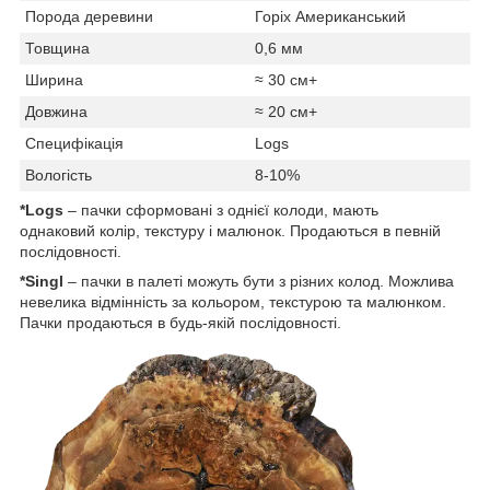
Порода деревини
Горіх Американський
Товщина
0,6 мм
Ширина
≈ 30 см+
Довжина
≈ 20 см+
Специфікація
Logs
Вологість
8-10%
*Logs
– пачки сформовані з однієї колоди, мають
однаковий колір, текстуру і малюнок. Продаються в певній
послідовності.
*Singl
– пачки в палеті можуть бути з різних колод. Можлива
невелика відмінність за кольором, текстурою та малюнком.
Пачки продаються в будь-якій послідовності.