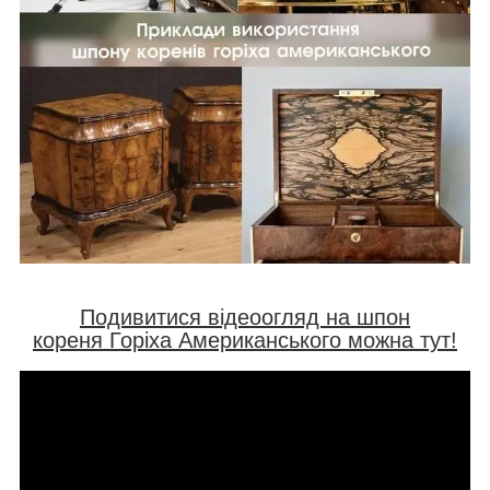
Подивитися відеоогляд на шпон
кореня
Горіха Американського можна тут!