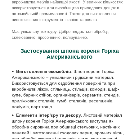
виробництва меблів найвищої якості. У великих кількостях
використовується для виробництва приладових дощок в
автомобільній промисловості. Також для виготовлення
високоякісних інструментів: піаніно та роялів.
Має унікальну тектсуру. Добре піддається обробці,
склеюванню, просоченню, поліруванню.
Застосування шпона кореня Горіха
Американського
Виготовлення екомеблів
. Шпон кореня Горіха
Американського – унікальний і рідкісний матеріал.
Використовується для оздоблення поверхні та при
виробництві ліжок, стільниць, стільців, комодів, шаф-
купе, барних стійок, органайзерів, сервантів, стендів,
приліжкових столиків, тумб, стелажів, ресепшенів,
подіумів, парт тощо.
Елементи інтер'єру та декору
. Листовий матеріал
шпону кореня Горіха Американського виступає як
обробна сировина при обшивці стельових, настінних
панелей і виготовленні сходових перил, арочних вікон,
при обробці дзеркал і торшерів, ламп, виготовленні