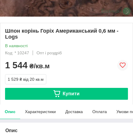
Шпон корінь Горіх Американський 0,6 мм -
Logs
В наявності
Код: * 10247
Опт і роздріб
1 544
₴/кв.м
1 529 ₴
від 20 кв.м
Купити
Опис
Характеристики
Доставка
Оплата
Умови п
Опис