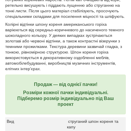
ретельно висушують і піддають лущенню або струганню на
тонкі листи. Після цього матеріал стабілізують, просочують
спеціальними складами для посилення міцності та шліфують.
Колірні відтінки шпону кореня американського горіха
варіюються від середньо-коричневого до насиченого темного
шоколадного кольору. У деяких випадках зустрічаються
золотаві або червоні відтінки, а також контрастні візерунки з
темними прожилками. Текстура деревини зазвичай гладка, з
тонкою, рівномірною структурою. Шпон кореня горіха
використовується в декоративному оздобленні меблів,
автомобілебудуванні, виробництві музичних інструментів,
елітних інтер'єрах.
Продаж ― від однієї пачки!
Розміри кожної пачки індивідуальні.
Підберемо розмір індивідуально під Ваш
проект
Вид
струганий шпон кореня та
капу