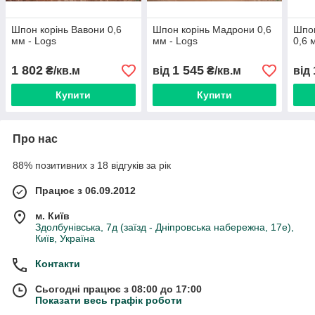
Шпон корінь Вавони 0,6
Шпон корінь Мадрони 0,6
Шпон
мм - Logs
мм - Logs
0,6 
1 802
1 545
₴/кв.м
від
₴/кв.м
від
Купити
Купити
Про нас
88% позитивних з 18 відгуків за рік
Працює з 06.09.2012
м. Київ
Здолбунівська, 7д (заїзд - Дніпровська набережна, 17е),
Київ, Україна
Контакти
Сьогодні працює з 08:00 до 17:00
Показати весь графік роботи