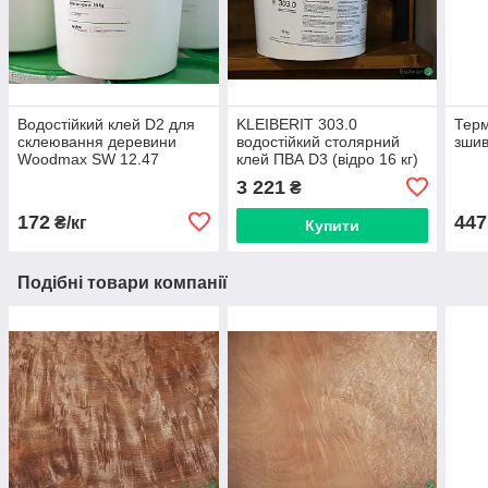
Водостійкий клей D2 для
KLEIBERIT 303.0
Терм
склеювання деревини
водостійкий столярний
зшив
Woodmax SW 12.47
клей ПВА D3 (відро 16 кг)
3 221
₴
172
447
₴/кг
Купити
Подібні товари компанії