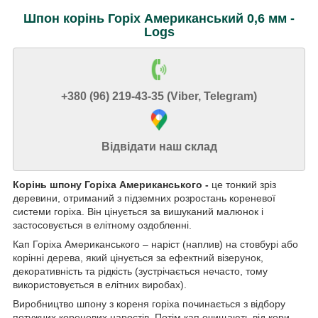
Шпон корінь Горіх Американський 0,6 мм -
Logs
+380 (96) 219-43-35 (Viber, Telegram)
Відвідати наш склад
Корінь шпону Горіха Американського -
це тонкий зріз
деревини, отриманий з підземних розростань кореневої
системи горіха. Він цінується за вишуканий малюнок і
застосовується в елітному оздобленні.
Кап Горіха Американського – наріст (наплив) на стовбурі або
корінні дерева, який цінується за ефектний візерунок,
декоративність та рідкість (зустрічається нечасто, тому
використовується в елітних виробах).
Виробництво шпону з кореня горіха починається з відбору
потужних кореневих наростів. Потім кап очищають від кори,