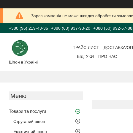
Зараз компанія не може швидко обробляти замовлен
+380 (96) 219-43-35
+380 (63) 937-93-20
+380 (50) 992-67-88
ПРАЙС-ЛИСТ
ДОСТАВКА/ОП
ВІДГУКИ
ПРО НАС
Шпон в Україні
Товари та послуги
Струганий шпон
Екзотичний шпон