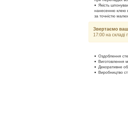
Якість шпонува
нанесенню клею в
за точністю малю
Звертаємо ваш
17:00 на складі
Оздоблення сте
Виготовлення ме
Декоративне обл
Виробництво сті