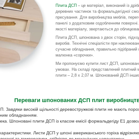
Плита ДСП
– це матеріал, виконаний із дріб
деревних частинок та формальдегідної смо
пресування. Для виробництва меблів, пере
панелі з додатковим оздобленням поверхні.
якості матеріалу, звертаються до облицюв
Плита ДСП, шпонована з двох сторін, підхо
виробів. Технічні спеціалісти при наклеюва
сучасне обладнання, правильно підібраний 
малюнка «сорочки».
Ми пропонуємо купити лист ДСП, шпонован
умовах. На складі представлений плитний 
плити – 2,8 х 2,07 м. Шпонований ДСП інши
Переваги шпонованих ДСП плит виробницт
ДСП. Завдяки високій щільності деревостружкові плити не мають по
ьним обладнанням.
пека. Шпоновані плити ДСП із класом емісії формальдегіду Е1 дозво
характеристики. Листи ДСП у шпоні американського горіха відрізня
огості та температури, стійкістю до механічних навантажень.