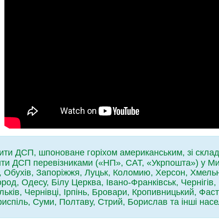
ити ДСП, шпоноване горіхом американським, зі склад
ти ДСП перевізниками («НП», САТ, «Укрпошта») у Ми
в, Обухів, Запоріжжя, Луцьк, Коломию, Херсон, Хмель
род, Одесу, Білу Церква, Івано-Франківськ, Чернігів,
ьків, Чернівці, Ірпінь, Бровари, Кропивницький, Фаст
испіль, Суми, Полтаву, Стрий, Борислав та інші насе