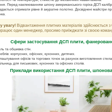
ння. Перед наклеюванням шпону американського горіха ДСП калібр
дається отримати рівне й акуратне полотно. Досвідчені майстри пр
нка.
у увагу!
Відвантаження плитних матеріалів здійснюється з 0
 працює один менеджер, просимо приїжджати зі своєю кома
Сфери застосування ДСП плити, фанерован
ль та обшивка стін.
блів: корпусних, офісних, кухонних, дитячих.
аштування офісів та торгових точок за рахунок виготовлення стела
льниць для письмових, кухонних та офісних столів.
Приклади використання ДСП плити, шпонова