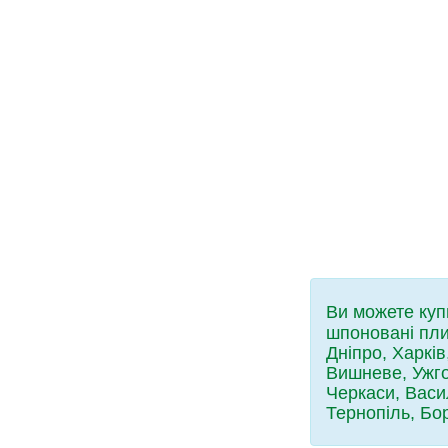
Ви можете куп
шпоновані пли
Дніпро, Харкі
Вишневе, Ужго
Черкаси, Васил
Тернопіль, Бор