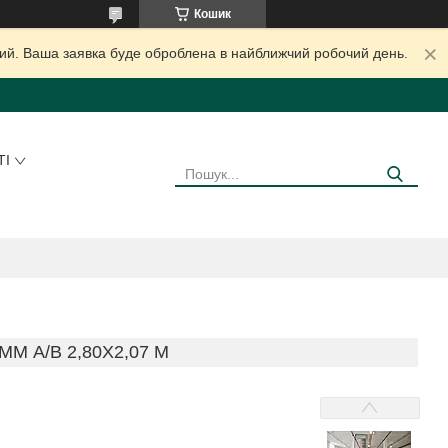
Кошик
дний. Ваша заявка буде оброблена в найближчий робочий день.
ТІ
М А/В 2,80Х2,07 М