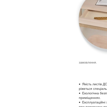
замовлення.
Якість листів 
ріжеться спеціал
Екологічна без
приміщеннях.
Експлуатаційні 
при перепадах вол