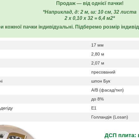
Продаж ― від однієї пачки!
*Наприклад, д: 2 м, ш: 10 см, 32 листа
2 х 0,10 х 32 = 6,4 м2*
и кожної пачки індивідуальні. Підберемо розмір індиві
17 мм
2,80 м
2,07 м
пресований
ні
шпон Бук
А/В (фасад/тил)
до 8%
дегіду
Е1
Голландія (Losan)
ДСП плита: 