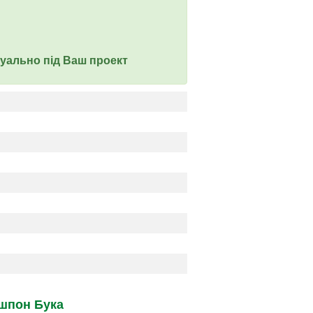
дуально під Ваш проект
шпон Бука