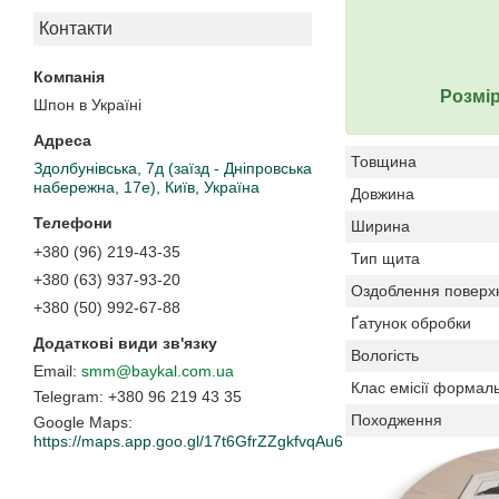
Контакти
Розмір
Шпон в Україні
Товщина
Здолбунівська, 7д (заїзд - Дніпровська
набережна, 17е), Київ, Україна
Довжина
Ширина
+380 (96) 219-43-35
Тип щита
+380 (63) 937-93-20
Оздоблення поверх
+380 (50) 992-67-88
Ґатунок обробки
Вологість
smm@baykal.com.ua
Клас емісії формаль
+380 96 219 43 35
Походження
Google Maps
https://maps.app.goo.gl/17t6GfrZZgkfvqAu6