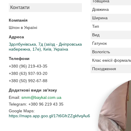
Товщина
Контакти
Довжина
Ширина
Тип
Шпон в Україні
Вид
Ґатунок
Здолбунівська, 7д (заїзд - Дніпровська
набережна, 17е), Київ, Україна
Вологість
Клас емісії формаль
+380 (96) 219-43-35
Походження
+380 (63) 937-93-20
+380 (50) 992-67-88
smm@baykal.com.ua
+380 96 219 43 35
Google Maps
https://maps.app.goo.gl/17t6GfrZZgkfvqAu6