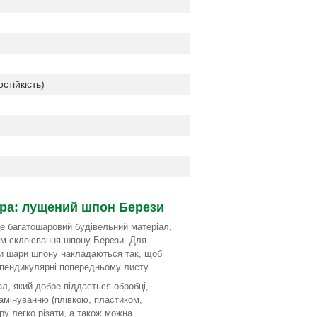
тійкість)
ра: лущений шпон Берези
е багатошаровий будівельний матеріал,
ом склеювання шпону Берези. Для
и шари шпону накладаються так, щоб
пендикулярні попередньому листу.
ал, який добре піддається обробці,
мінуванню (плівкою, пластиком,
ру легко різати, а також можна