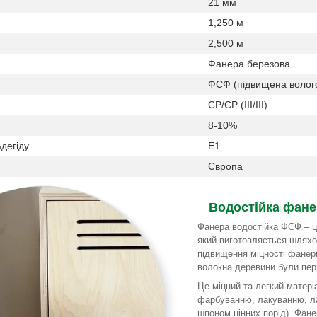
21 мм
1,250 м
2,500 м
Фанера березова
ФСФ (підвищена вологос
СР/СР (III/III)
8-10%
дегіду
Е1
Європа
Водостійка фане
Фанера водостійка ФСФ – ц
який виготовляється шлях
підвищення міцності фанер
волокна деревини були пер
Це міцний та легкий матері
фарбуванню, лакуванню, ла
шпоном цінних порід). Фане