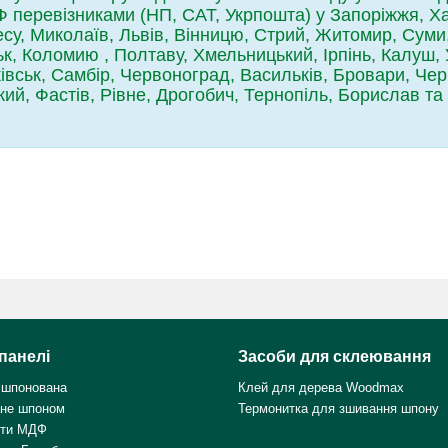
перевізниками (НП, САТ, Укрпошта) у Запоріжжя, Харк
су, Миколаїв, Львів, Вінницю, Стрий, Житомир, Суми
ьк, Коломию , Полтаву, Хмельницький, Ірпінь, Калуш, 
івськ, Самбір, Червоноград, Васильків, Бровари, Черн
ий, Фастів, Рівне, Дрогобич, Тернопіль, Борислав та 
панелі
Засоби для склеювання
 шпонована
Клей для дерева Woodmax
не шпоном
Термонитка для зшивання шпону
ити МДФ