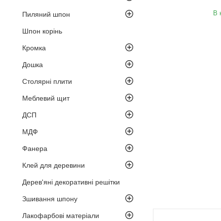
В 
Пиляний шпон
Шпон корінь
Кромка
Дошка
Столярні плити
Меблевий щит
ДСП
МДФ
Фанера
Клей для деревини
Дерев'яні декоративні решітки
Зшивання шпону
Лакофарбові матеріали