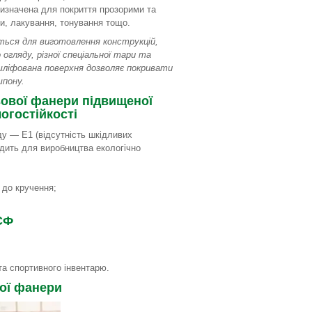
ризначена для покриття прозорими та
и, лакування, тонування тощо.
ться для виготовлення конструкцій,
 огляду, різної спеціальної тари та
шліфована поверхня дозволяє покривати
шпону.
ової фанери підвищеної
огостійкості
ду — E1 (відсутність шкідливих
одить для виробництва екологічно
 до кручення;
СФ
ій та спортивного інвентарю.
ої фанери