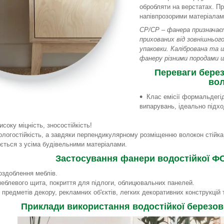
обробляти на верстатах. П
напівпрозорими матеріалам
СР/СР – фанера призначає
прихованих від зовнішнього
упаковки. Калібрована та 
фанеру різними породами 
Переваги берез
вол
Клас емісії формальдегі
випарувань, ідеально підх
соку міцність, зносостійкість!
ологостійкість, а завдяки перпендикулярному розміщенню волокон стійка
ється з усіма будівельними матеріалами.
Застосування фанери водостійкої Ф
оздоблення меблів.
еблевого щита, покриття для підлоги, облицювальних панелей.
 предметів декору, рекламних об'єктів, легких декоративних конструкц
Приклади використання водостійкої березов