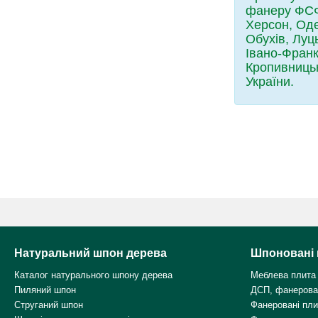
фанеру ФСФ 
Херсон, Оде
Обухів, Луц
Івано-Франк
Кропивницьк
України.
Натуральний шпон дерева
Шпоновані 
Каталог натурального шпону дерева
Меблева плита
Пиляний шпон
ДСП, фанерова
Струганий шпон
Фанеровані пл