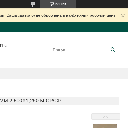
Кошик
дний. Ваша заявка буде оброблена в найближчий робочий день.
ТІ
М 2,500Х1,250 М СР/СР