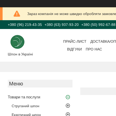
Зараз компанія не може швидко обробляти замовлен
+380 (96) 219-43-35
+380 (63) 937-93-20
+380 (50) 992-67-88
ПРАЙС-ЛИСТ
ДОСТАВКА/ОП
ВІДГУКИ
ПРО НАС
Шпон в Україні
Товари та послуги
Струганий шпон
Екзотичний шпон