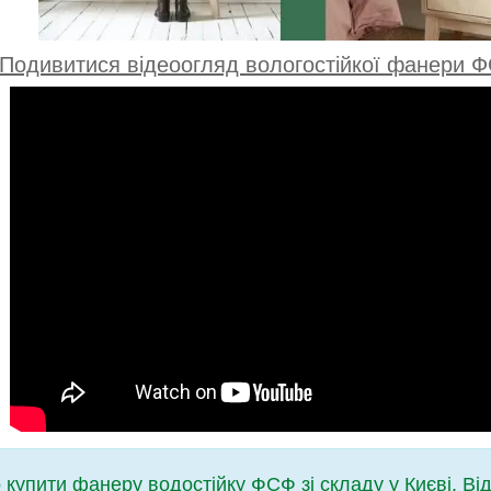
Подивитися відеоогляд вологостійкої фанери Ф
купити фанеру водостійку ФСФ зі складу у Києві. Ві