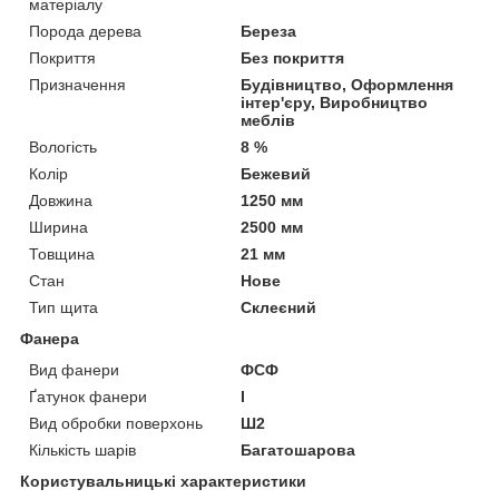
матеріалу
Порода дерева
Береза
Покриття
Без покриття
Призначення
Будівництво, Оформлення
інтер'єру, Виробництво
меблів
Вологість
8 %
Колір
Бежевий
Довжина
1250 мм
Ширина
2500 мм
Товщина
21 мм
Стан
Нове
Тип щита
Склеєний
Фанера
Вид фанери
ФСФ
Ґатунок фанери
I
Вид обробки поверхонь
Ш2
Кількість шарів
Багатошарова
Користувальницькі характеристики