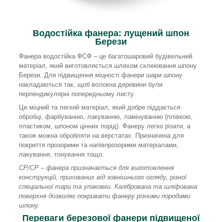
Водостійка фанера: лущений шпон
Берези
Фанера водостійка ФСФ – це багатошаровий будівельний
матеріал, який виготовляється шляхом склеювання шпону
Берези. Для підвищення міцності фанери шари шпону
накладаються так, щоб волокна деревини були
перпендикулярні попередньому листу.
Це міцний та легкий матеріал, який добре піддається
обробці, фарбуванню, лакуванню, ламінуванню (плівкою,
пластиком, шпоном цінних порід). Фанеру легко різати, а
також можна обробляти на верстатах. Призначена для
покриття прозорими та напівпрозорими матеріалами,
лакування, тонування тощо.
СР/СР – фанера призначається для виготовлення
конструкцій, прихованих від зовнішнього огляду, різної
спеціальної тари та упаковки. Калібрована та шліфована
поверхня дозволяє покривати фанеру різними породами
шпону.
Переваги березової фанери підвищеної