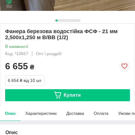
Фанера березова водостійка ФСФ - 21 мм
2,500х1,250 м В/ВВ (1/2)
В наявності
Код: *10667
Опт і роздріб
6 655
₴
6 654 ₴
від 10 шт.
Купити
Опис
Характеристики
Доставка
Оплата
Умови п
Опис