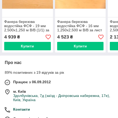
Фанера березова
Фанера березова
Фан
водостійка ФСФ - 19 мм
водостійка ФСФ - 16 мм
водо
2,500х1,250 м В/В (1/1) за
1,250х2,500 м В/В за лист
2,50
лист / шпон берези
/ шпон берези
4 939
4 523
2 1
₴
₴
Купити
Купити
Про нас
89% позитивних з 19 відгуків за рік
Працює з 06.09.2012
м. Київ
Здолбунівська, 7д (заїзд - Дніпровська набережна, 17е),
Київ, Україна
Контакти